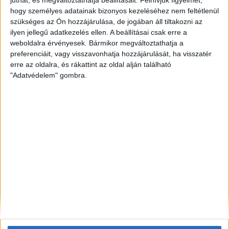
talajközeli ózon szintje
hogy személyes adatainak bizonyos kezeléséhez nem feltétlenül
szükséges az Ön hozzájárulása, de jogában áll tiltakozni az
ZÖLDINFÓ
1 óra telt el a létrehozás óta
ilyen jellegű adatkezelés ellen. A beállításai csak erre a
Rekordhőség és történelmi aszály sújtja
weboldalra érvényesek. Bármikor megváltoztathatja a
Horvátországot, a folyók apadnak
preferenciáit, vagy visszavonhatja hozzájárulását, ha visszatér
erre az oldalra, és rákattint az oldal alján található
ZÖLDINFÓ
2 óra telt el a létrehozás óta
"Adatvédelem" gombra.
Vízszolgáltatókat támadtak hackerek az Egyesült
Államokban
ZÖLDINFÓ
2 óra telt el a létrehozás óta
LED-világítás, optimalizált hangtechnika: így
csökkenti energiafelhasználását az Alba Regia Fest
ZÖLDINFÓ
4 óra telt el a létrehozás óta
Új fejlesztés javíthatja a térség földgázellátásának
biztonságát