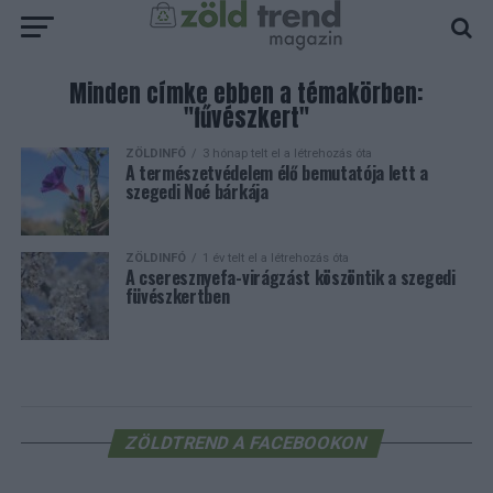
Minden címke ebben a témakörben:
"fűvészkert"
ZÖLDINFÓ
3 hónap telt el a létrehozás óta
A természetvédelem élő bemutatója lett a
szegedi Noé bárkája
ZÖLDINFÓ
1 év telt el a létrehozás óta
A cseresznyefa-virágzást köszöntik a szegedi
füvészkertben
ZÖLDTREND A FACEBOOKON