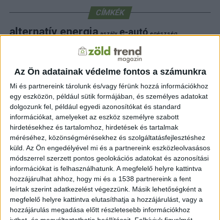
CÍMKÉK
alternatív energia
e-autó
aszály
egészség
elektromos autó
elektromos autótöltő
energia
elektromos meghajtás
energiahatékonyság
fenntarthatóság
erdő
fejlesztés
fotovoltaikus
Az Ön adatainak védelme fontos a számunkra
klímaváltozás
földgáz
fűtés
időjárás
napelem
hulladék
környezet
Mi és partnereink tárolunk és/vagy férünk hozzá információkhoz
klímavédelem
környezetvédelem
egy eszközön, például sütik formájában, és személyes adatokat
környezetvédelmi hírek
dolgozunk fel, például egyedi azonosítókat és standard
megújuló energia
közlekedés
mezőgazdaság
információkat, amelyeket az eszköz személyre szabott
napelem
napenergia
napelemek
hirdetésekhez és tartalomhoz, hirdetések és tartalmak
természet
méréséhez, közönségmérésekhez és szolgáltatásfejlesztéshez
naperőmű
solar
solar energy
szelektiv hulladék
villanyautó
zöld
természetvédelem
víz
villamosenergia
küld.
Az Ön engedélyével mi és a partnereink eszközleolvasásos
autó
zöld energia
zöld energiaforrás
zöld hirek
módszerrel szerzett pontos geolokációs adatokat és azonosítási
állatvédelem
életmód
áram
újrahasznosítás
információkat is felhasználhatunk. A megfelelő helyre kattintva
hozzájárulhat ahhoz, hogy mi és a 1538 partnereink a fent
FRISS HÍREK
leírtak szerint adatkezelést végezzünk. Másik lehetőségként a
megfelelő helyre kattintva elutasíthatja a hozzájárulást, vagy a
ZÖLDINFÓ
24 perc telt el a létrehozás óta
hozzájárulás megadása előtt részletesebb információkhoz
A hőség miatt veszélyesen megemelkedett a
juthat, és megváltoztathatja beállításait.
Felhívjuk figyelmét,