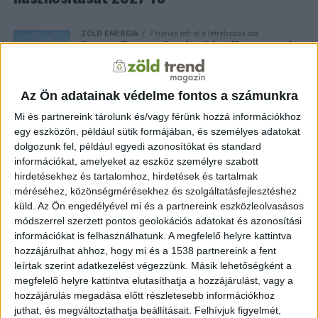
ZÖLD ENERGIA
7 hónap telt el a létrehozás óta
Geotermikus nagyhatalom lehet Magyarország
a Jedlik Ányos Energetikai Program révén
Az Ön adatainak védelme fontos a számunkra
ZÖLD ENERGIA
9 hónap telt el a létrehozás óta
Megjelent a Jedlik-program geotermális
Mi és partnereink tárolunk és/vagy férünk hozzá információkhoz
pályázatának végleges felhívása
egy eszközön, például sütik formájában, és személyes adatokat
dolgozunk fel, például egyedi azonosítókat és standard
információkat, amelyeket az eszköz személyre szabott
ZÖLD ENERGIA
10 hónap telt el a létrehozás óta
hirdetésekhez és tartalomhoz, hirdetések és tartalmak
Magyarország a fenntartható energiaút felé –
a nap és a föld erejével
méréséhez, közönségmérésekhez és szolgáltatásfejlesztéshez
küld.
Az Ön engedélyével mi és a partnereink eszközleolvasásos
módszerrel szerzett pontos geolokációs adatokat és azonosítási
információkat is felhasználhatunk. A megfelelő helyre kattintva
ZÖLD ENERGIA
10 hónap telt el a létrehozás óta
Geotermikus energia a gáz helyett: új korszak
hozzájárulhat ahhoz, hogy mi és a 1538 partnereink a fent
kezdődik az energiarendszerben
leírtak szerint adatkezelést végezzünk. Másik lehetőségként a
megfelelő helyre kattintva elutasíthatja a hozzájárulást, vagy a
hozzájárulás megadása előtt részletesebb információkhoz
juthat, és megváltoztathatja beállításait.
Felhívjuk figyelmét,