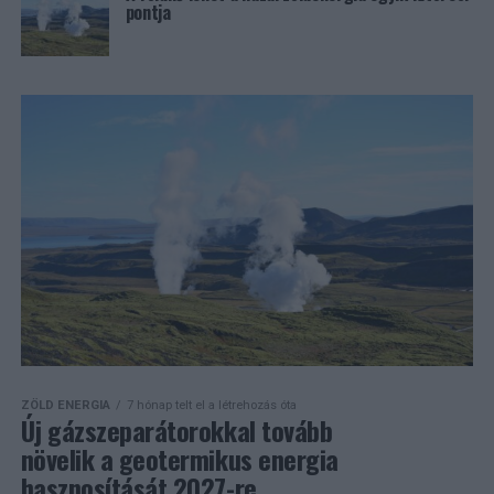
pontja
ZÖLD ENERGIA
7 hónap telt el a létrehozás óta
Új gázszeparátorokkal tovább
növelik a geotermikus energia
hasznosítását 2027-re