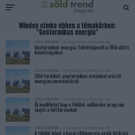
Minden címke ebben a témakörben:
"Geotermikus energia"
ZÖLD ENERGIA
4 hónap telt el a létrehozás óta
Geotermikus energia: feltérképezik a föld alatti
lehetőségeket
ZÖLD ENERGIA
4 hónap telt el a létrehozás óta
Zöld fordulat: geotermikus erőművel erősíti
energiaszuverenitását
ZÖLD ENERGIA
5 hónap telt el a létrehozás óta
Új lendületet kap a földhő: milliárdos program
segíti a kútfúrásokat
ZÖLD ENERGIA
6 hónap telt el a létrehozás óta
A földhő lehet a hazai zöldenergia egyik kitörési