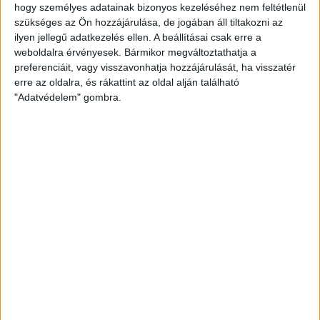
hogy személyes adatainak bizonyos kezeléséhez nem feltétlenül
szükséges az Ön hozzájárulása, de jogában áll tiltakozni az
ilyen jellegű adatkezelés ellen. A beállításai csak erre a
weboldalra érvényesek. Bármikor megváltoztathatja a
preferenciáit, vagy visszavonhatja hozzájárulását, ha visszatér
erre az oldalra, és rákattint az oldal alján található
"Adatvédelem" gombra.
ZÖLD ENERGIA
10 hónap telt el a létrehozás óta
Az atomenergia és a megújulók
együtt adják hazánk
energiaszuverenitását
1 OLDAL 3
1
2
3