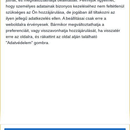
be a Balkánon
hogy személyes adatainak bizonyos kezeléséhez nem feltétlenül
szükséges az Ön hozzájárulása, de jogában áll tiltakozni az
ZÖLDINFÓ
1 óra telt el a létrehozás óta
ilyen jellegű adatkezelés ellen. A beállításai csak erre a
Tenger alatti kábel erősíti Európa
weboldalra érvényesek. Bármikor megváltoztathatja a
energiabiztonságát 2028-tól
preferenciáit, vagy visszavonhatja hozzájárulását, ha visszatér
erre az oldalra, és rákattint az oldal alján található
ZÖLDINFÓ
1 óra telt el a létrehozás óta
"Adatvédelem" gombra.
A múlt üzen a jövőnek: drasztikusan alacsony
vízszinteket jeleznek előre a Balatonra
ZÖLDINFÓ
2 óra telt el a létrehozás óta
Vészesen apad a Duna, különleges beavatkozással
védik az atomerőművet
ZÖLDINFÓ
2 óra telt el a létrehozás óta
Őshonos növényfajokat szoríthat ki az indiai lótusz
– figyelmeztet a vízügyi igazgatóság