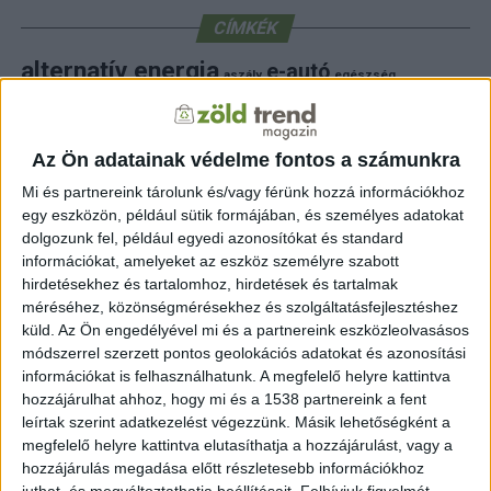
CÍMKÉK
alternatív energia
e-autó
aszály
egészség
elektromos autó
elektromos autótöltő
energia
elektromos meghajtás
energiahatékonyság
fenntarthatóság
erdő
fejlesztés
fotovoltaikus
Az Ön adatainak védelme fontos a számunkra
klímaváltozás
földgáz
fűtés
időjárás
napelem
hulladék
környezet
Mi és partnereink tárolunk és/vagy férünk hozzá információkhoz
klímavédelem
környezetvédelem
egy eszközön, például sütik formájában, és személyes adatokat
környezetvédelmi hírek
dolgozunk fel, például egyedi azonosítókat és standard
megújuló energia
közlekedés
mezőgazdaság
információkat, amelyeket az eszköz személyre szabott
napelem
napenergia
napelemek
hirdetésekhez és tartalomhoz, hirdetések és tartalmak
természet
méréséhez, közönségmérésekhez és szolgáltatásfejlesztéshez
naperőmű
solar
solar energy
szelektiv hulladék
villanyautó
zöld
víz
természetvédelem
villamosenergia
küld.
Az Ön engedélyével mi és a partnereink eszközleolvasásos
autó
zöld energia
zöld energiaforrás
zöld hirek
módszerrel szerzett pontos geolokációs adatokat és azonosítási
állatvédelem
életmód
áram
újrahasznosítás
információkat is felhasználhatunk. A megfelelő helyre kattintva
hozzájárulhat ahhoz, hogy mi és a 1538 partnereink a fent
FRISS HÍREK
leírtak szerint adatkezelést végezzünk. Másik lehetőségként a
megfelelő helyre kattintva elutasíthatja a hozzájárulást, vagy a
ZÖLDINFÓ
1 óra telt el a létrehozás óta
hozzájárulás megadása előtt részletesebb információkhoz
Aszály és rekordhőség: vízkorlátozásokat vezetnek
juthat, és megváltoztathatja beállításait.
Felhívjuk figyelmét,