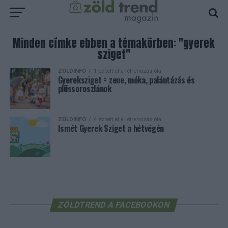
Minden címke ebben a témakörben: "gyerek
sziget"
ZÖLDINFÓ
1 év telt el a létrehozás óta
Gyereksziget = zene, móka, palántázás és
plüssoroszlánok
ZÖLDINFÓ
4 év telt el a létrehozás óta
Ismét Gyerek Sziget a hétvégén
ZÖLDTREND A FACEBOOKON