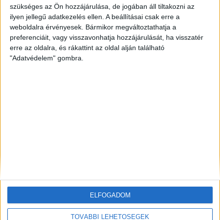
szükséges az Ön hozzájárulása, de jogában áll tiltakozni az
ilyen jellegű adatkezelés ellen. A beállításai csak erre a
ZÖLDINFÓ
9 óra telt el a létrehozás óta
Történelmi mélypontra apadt a Duna,
weboldalra érvényesek. Bármikor megváltoztathatja a
beavatkozással mentik az atomerőművet
preferenciáit, vagy visszavonhatja hozzájárulását, ha visszatér
erre az oldalra, és rákattint az oldal alján található
"Adatvédelem" gombra.
ZÖLDINFÓ
1 nap telt el a létrehozás óta
A hőség miatt veszélyesen megemelkedett a
talajközeli ózon szintje
ZÖLDINFÓ
1 nap telt el a létrehozás óta
Rekordhőség és történelmi aszály sújtja
Horvátországot, a folyók apadnak
ELFOGADOM
TOVÁBBI LEHETŐSÉGEK