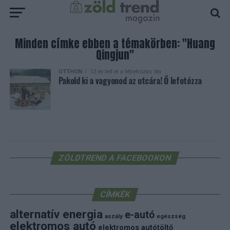
Minden címke ebben a témakörben: "Huang
Qingjun"
OTTHON
12 év telt el a létrehozás óta
Pakold ki a vagyonod az utcára! Ő lefotózza
ZÖLDTREND A FACEBOOKON
CÍMKÉK
alternatív energia
e-autó
aszály
egészség
elektromos autó
elektromos autótöltő