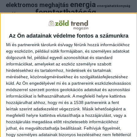
energia
elektromos meghajtás
energiahatékonyság
fenntarthatóság
erdő
fejlesztés
fotovoltaikus
klímaváltozás
földgáz
fűtés
időjárás
napelem
hulladék
környezet
klímavédelem
környezetvédelem
környezetvédelmi hírek
Az Ön adatainak védelme fontos a számunkra
megújuló energia
közlekedés
mezőgazdaság
Mi és partnereink tárolunk és/vagy férünk hozzá információkhoz
napelem
napenergia
napelemek
egy eszközön, például sütik formájában, és személyes adatokat
természet
naperőmű
solar
solar energy
szelektiv hulladék
dolgozunk fel, például egyedi azonosítókat és standard
villanyautó
zöld
természetvédelem
víz
villamosenergia
információkat, amelyeket az eszköz személyre szabott
autó
zöld energia
zöld energiaforrás
zöld hirek
hirdetésekhez és tartalomhoz, hirdetések és tartalmak
állatvédelem
életmód
áram
újrahasznosítás
méréséhez, közönségmérésekhez és szolgáltatásfejlesztéshez
küld.
Az Ön engedélyével mi és a partnereink eszközleolvasásos
FRISS HÍREK
módszerrel szerzett pontos geolokációs adatokat és azonosítási
információkat is felhasználhatunk. A megfelelő helyre kattintva
ZÖLDINFÓ
2 óra telt el a létrehozás óta
hozzájárulhat ahhoz, hogy mi és a 1538 partnereink a fent
Budapest zöldterületeit a kánikulában is öntözni kell
– a Főkert indokolta a korlátozást
leírtak szerint adatkezelést végezzünk. Másik lehetőségként a
megfelelő helyre kattintva elutasíthatja a hozzájárulást, vagy a
hozzájárulás megadása előtt részletesebb információkhoz
ZÖLDINFÓ
2 óra telt el a létrehozás óta
A hőség miatt korlátozzák az atomerőmű
juthat, és megváltoztathatja beállításait.
Felhívjuk figyelmét,
működését Szlovéniában
hogy személyes adatainak bizonyos kezeléséhez nem feltétlenül