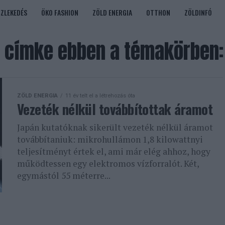
ÖZLEKEDÉS
ÖKO FASHION
ZÖLD ENERGIA
OTTHON
ZÖLDINFÓ
 címke ebben a témakörben:
ZÖLD ENERGIA
11 év telt el a létrehozás óta
Vezeték nélkül továbbítottak áramot
Japán kutatóknak sikerült vezeték nélkül áramot
továbbítaniuk: mikrohullámon 1,8 kilowattnyi
teljesítményt értek el, ami már elég ahhoz, hogy
működtessen egy elektromos vízforralót. Két,
egymástól 55 méterre...