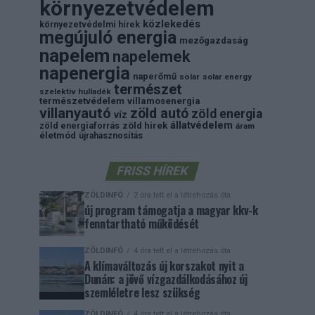
környezetvédelem
közlekedés
környezetvédelmi hírek
megújuló energia
mezőgazdaság
napelem
napelemek
napenergia
naperőmű
solar
solar energy
természet
szelektiv hulladék
természetvédelem
villamosenergia
villanyautó
zöld autó
zöld energia
víz
állatvédelem
zöld energiaforrás
zöld hirek
áram
életmód
újrahasznosítás
FRISS HÍREK
ZÖLDINFÓ
2 óra telt el a létrehozás óta
új program támogatja a magyar kkv-k
fenntartható működését
ZÖLDINFÓ
4 óra telt el a létrehozás óta
A klímaváltozás új korszakot nyit a
Dunán: a jövő vízgazdálkodásához új
szemléletre lesz szükség
ZÖLDINFÓ
4 óra telt el a létrehozás óta