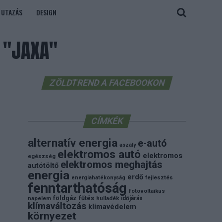
UTAZÁS
DESIGN
 "JAXA"
ZÖLDTREND A FACEBOOKON
CÍMKÉK
alternatív energia
e-autó
aszály
elektromos autó
elektromos
egészség
elektromos meghajtás
autótöltő
energia
erdő
energiahatékonyság
fejlesztés
fenntarthatóság
fotovoltaikus
földgáz
fűtés
időjárás
napelem
hulladék
klímaváltozás
klímavédelem
környezet