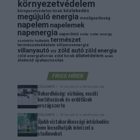
környezetvédelem
közlekedés
környezetvédelmi hírek
megújuló energia
mezőgazdaság
napelem
napelemek
napenergia
naperőmű
solar
solar energy
természet
szelektiv hulladék
természetvédelem
villamosenergia
villanyautó
zöld autó
zöld energia
víz
állatvédelem
zöld energiaforrás
zöld hirek
áram
életmód
újrahasznosítás
FRISS HÍREK
ZÖLDINFÓ
16 óra telt el a létrehozás óta
Rekordhőség: vízhiány, vasúti
korlátozások és erdőtüzek
országszerte
ZÖLDINFÓ
18 óra telt el a létrehozás óta
Újabb víztakarékossági intézkedés:
nem locsolhatják ivóvízzel a
stadionokat