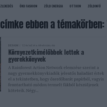
ÖZLEKEDÉS
ÖKO FASHION
ZÖLD ENERGIA
OTTHON
ZÖLDINFÓ
címke ebben a témakörben:
DESIGN
12 év telt el a létrehozás óta
Környezetkímélőbbek lettek a
gyerekkönyvek
A Rainforest Action Network elemzése szerint a
nagy gyermekkönyvkiadók jelentős haladást értek
el a tekintetben, hogy őserdőbarát papírból, vagyis
fenntartható módon termelt fákból készüljenek
köteteik. Négy...