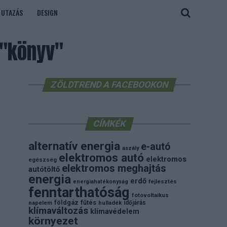
UTAZÁS
DESIGN
 "könyv"
ZÖLDTREND A FACEBOOKON
CÍMKÉK
alternatív energia
e-autó
aszály
elektromos autó
elektromos
egészség
elektromos meghajtás
autótöltő
energia
erdő
energiahatékonyság
fejlesztés
fenntarthatóság
fotovoltaikus
földgáz
fűtés
időjárás
napelem
hulladék
klímaváltozás
klímavédelem
környezet