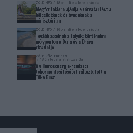
ZÖLDINFÓ
18 óra telt el a létrehozás óta
Megfontolásra ajánlja a zárvatartást a
bölcsődéknek és óvodáknak a
minisztérium
ZÖLDINFÓ
18 óra telt el a létrehozás óta
Tovább apadnak a folyók: történelmi
mélyponton a Duna és a Dráva
vízszintje
ZÖLD KÖZLEKEDÉS
18 óra telt el a létrehozás óta
A villamosenergia-rendszer
tehermentesítéséért változtatott a
Tüke Busz