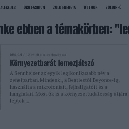
ÖZLEKEDÉS
ÖKO FASHION
ZÖLD ENERGIA
OTTHON
ZÖLDINFÓ
ke ebben a témakörben: "l
DESIGN
12 év telt el a létrehozás óta
Környezetbarát lemezjátszó
A Sennheiser az egyik legikonikusabb név a
zeneiparban. Mindenki, a Beatlestől Beyonce-ig,
használta a mikrofonjait, fejhallgatóit és a
hangfalait. Most ők is a környezettudatosság útjára
léptek....