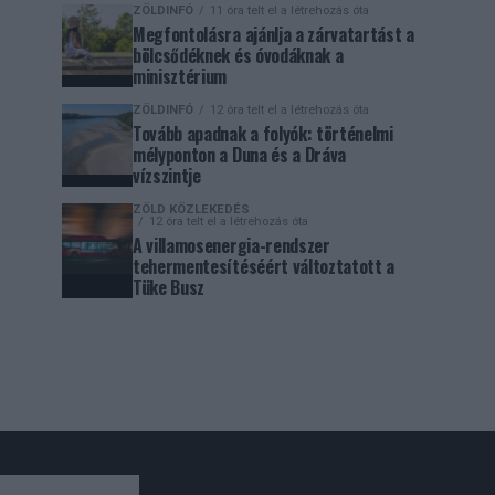
ZÖLDINFÓ
11 óra telt el a létrehozás óta
Megfontolásra ajánlja a zárvatartást a
bölcsődéknek és óvodáknak a
minisztérium
ZÖLDINFÓ
12 óra telt el a létrehozás óta
Tovább apadnak a folyók: történelmi
mélyponton a Duna és a Dráva
vízszintje
ZÖLD KÖZLEKEDÉS
12 óra telt el a létrehozás óta
A villamosenergia-rendszer
tehermentesítéséért változtatott a
Tüke Busz