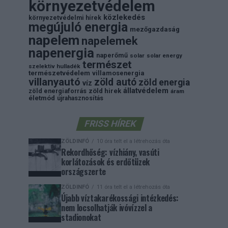
környezetvédelem
közlekedés
környezetvédelmi hírek
megújuló energia
mezőgazdaság
napelem
napelemek
napenergia
naperőmű
solar
solar energy
természet
szelektiv hulladék
természetvédelem
villamosenergia
villanyautó
zöld autó
zöld energia
víz
állatvédelem
zöld energiaforrás
zöld hirek
áram
életmód
újrahasznosítás
FRISS HÍREK
ZÖLDINFÓ
10 óra telt el a létrehozás óta
Rekordhőség: vízhiány, vasúti
korlátozások és erdőtüzek
országszerte
ZÖLDINFÓ
11 óra telt el a létrehozás óta
Újabb víztakarékossági intézkedés:
nem locsolhatják ivóvízzel a
stadionokat