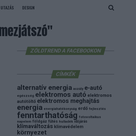
UTAZÁS
DESIGN
emezjátszó"
ZÖLDTREND A FACEBOOKON
CÍMKÉK
alternatív energia
e-autó
aszály
elektromos autó
elektromos
egészség
elektromos meghajtás
autótöltő
energia
erdő
energiahatékonyság
fejlesztés
fenntarthatóság
fotovoltaikus
földgáz
fűtés
időjárás
napelem
hulladék
klímaváltozás
klímavédelem
környezet