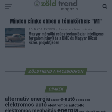
Minden címke ebben a témakörben: "M1"
ZÖLD KÖZLEKEDÉS
1 év telt el a létrehozás óta
Magyar mérnöki csúcstechnológia: intelligens
forgalomirányítás a BME és Magyar Közút
közös projektjében
ZÖLDTREND A FACEBOOKON
CÍMKÉK
alternatív energia
e-autó
aszály
egészség
elektromos autó
elektromos autótöltő
energia
elektromos meghajtás
energiahatékonyság