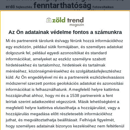
fenntarthatóság
erdő
fejlesztés
fotovoltaikus
klímaváltozás
földgáz
fűtés
időjárás
napelem
hulladék
környezet
klímavédelem
környezetvédelem
környezetvédelmi hírek
megújuló energia
Az Ön adatainak védelme fontos a számunkra
közlekedés
mezőgazdaság
napelem
napenergia
napelemek
Mi és partnereink tárolunk és/vagy férünk hozzá információkhoz
természet
egy eszközön, például sütik formájában, és személyes adatokat
naperőmű
solar
solar energy
szelektiv hulladék
villanyautó
zöld
dolgozunk fel, például egyedi azonosítókat és standard
víz
természetvédelem
villamosenergia
autó
zöld energia
zöld energiaforrás
zöld hirek
információkat, amelyeket az eszköz személyre szabott
állatvédelem
életmód
áram
újrahasznosítás
hirdetésekhez és tartalomhoz, hirdetések és tartalmak
méréséhez, közönségmérésekhez és szolgáltatásfejlesztéshez
FRISS HÍREK
küld.
Az Ön engedélyével mi és a partnereink eszközleolvasásos
módszerrel szerzett pontos geolokációs adatokat és azonosítási
ZÖLDINFÓ
11 óra telt el a létrehozás óta
információkat is felhasználhatunk. A megfelelő helyre kattintva
Rekordhőség: vízhiány, vasúti korlátozások és
hozzájárulhat ahhoz, hogy mi és a 1538 partnereink a fent
erdőtüzek országszerte
leírtak szerint adatkezelést végezzünk. Másik lehetőségként a
megfelelő helyre kattintva elutasíthatja a hozzájárulást, vagy a
ZÖLDINFÓ
12 óra telt el a létrehozás óta
hozzájárulás megadása előtt részletesebb információkhoz
Újabb víztakarékossági intézkedés: nem
juthat, és megváltoztathatja beállításait.
Felhívjuk figyelmét,
locsolhatják ivóvízzel a stadionokat
hogy személyes adatainak bizonyos kezeléséhez nem feltétlenül