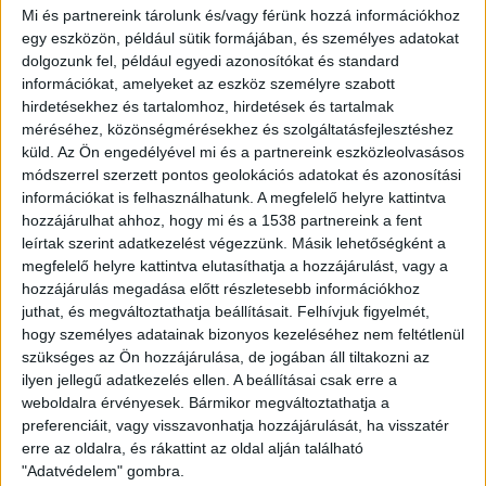
Mi és partnereink tárolunk és/vagy férünk hozzá információkhoz
elhelyezett szuperszámítógépbe. A BME
egy eszközön, például sütik formájában, és személyes adatokat
Gépjárműtechnológia Tanszékének munkatársai
dolgozunk fel, például egyedi azonosítókat és standard
elvégezték a kihelyezett műszerek (radarok, LIDAR,
információkat, amelyeket az eszköz személyre szabott
hőkamerák, és különböző látószögű optikai kamerák)
hirdetésekhez és tartalomhoz, hirdetések és tartalmak
kalibrálását, valamint kidolgozták és betanították a
méréséhez, közönségmérésekhez és szolgáltatásfejlesztéshez
mesterségesintelligencia-alapú modelleket, így a
küld.
Az Ön engedélyével mi és a partnereink eszközleolvasásos
rendszer képes az útszakasz digitális leképzésére. Ebben
módszerrel szerzett pontos geolokációs adatokat és azonosítási
információkat is felhasználhatunk. A megfelelő helyre kattintva
a “digitális iker” néven futó rendszerben valós időben
hozzájárulhat ahhoz, hogy mi és a 1538 partnereink a fent
jelenik meg az autópálya összes tereptárgya, valamint
leírtak szerint adatkezelést végezzünk. Másik lehetőségként a
az ott közlekedő valamennyi jármű – tették hozzá.
megfelelő helyre kattintva elutasíthatja a hozzájárulást, vagy a
hozzájárulás megadása előtt részletesebb információkhoz
“A digitális iker ugyanakkor ideális lehetőséget teremt a
juthat, és megváltoztathatja beállításait.
Felhívjuk figyelmét,
vezetőtámogató vagy önvezető rendszerek tesztelésére
hogy személyes adatainak bizonyos kezeléséhez nem feltétlenül
is” – mondta a közlemény alapján Rövid András, a BME
szükséges az Ön hozzájárulása, de jogában áll tiltakozni az
környezetérzékeléssel foglalkozó kutatócsoportjának
ilyen jellegű adatkezelés ellen. A beállításai csak erre a
weboldalra érvényesek. Bármikor megváltoztathatja a
vezetője és az Eureka projekt szakmai vezetője. Az M1-
preferenciáit, vagy visszavonhatja hozzájárulását, ha visszatér
M7 okosautópálya-szakasza a jelenlegi 800 méterről
erre az oldalra, és rákattint az oldal alján található
hónapokon belül 1500 méteresre bővül, tovább növelve
"Adatvédelem" gombra.
a tesztelési lehetőségeket – közölték. Kiemelték, hogy az