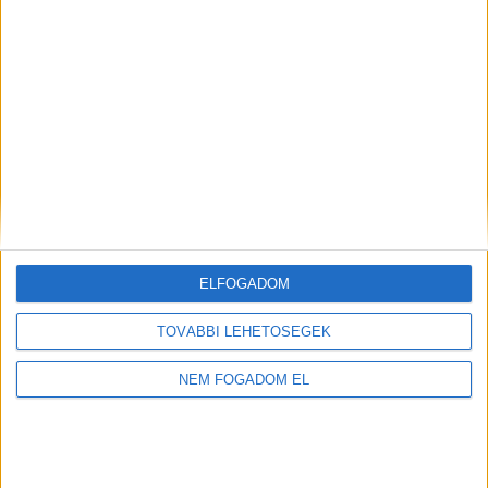
ELFOGADOM
TOVÁBBI LEHETŐSÉGEK
NEM FOGADOM EL
Töltse ki a napelem-kalkulátort, és