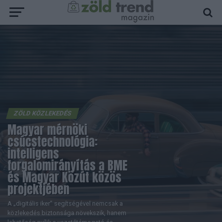
ZÖLD KÖZLEKEDÉS
Magyar mérnöki
csúcstechnológia:
intelligens
forgalomirányítás a BME
és Magyar Közút közös
projektjében
A „digitális iker” segítségével nemcsak a
közlekedés biztonsága növekszik, hanem