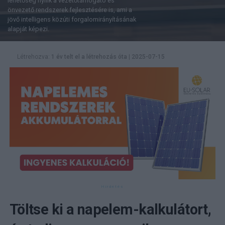
lehetőség nyílik a vezetőtámogató és
önvezető rendszerek fejlesztésére is, ami a
jövő intelligens közúti forgalomirányításának
alapját képezi.
Létrehozva:
1 év telt el a létrehozás óta
|
2025-07-15
Töltse ki a napelem-kalkulátort,