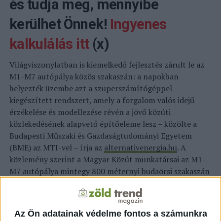
és tudja meg, mennyibe
kerülhet Önnek!
Ingyenes
kalkulálás itt
(x)
Világviszonylatban is kiemelkedő fejlesztés zárult le az
M1-M7 autópálya közös szakaszán: a napokban
helyezték üzembe azt a szuperszámítógéppel
kiegészített rendszert, amely a forgalom valós idejű
érzékelése és modellezése révén a jövő közúti
közlekedésének alapvető építőeleme lesz – közölte a
Budapesti Műszaki és Gazdaságtudományi Egyetem
(BME) az MTI-vel – írja az
alternativenergia.hu
. A
közlemény szerint a Magyar Közút munkatársai az M1-
M7 autópálya mintegy 800 méternyi budaörsi szakaszán
39 különböző szenzort helyeztek el, amelyek valós
időben figyelik a járművek mozgását a kijelölt útszakasz
mindkét oldalán, az így keletkezett információkat pedig
Az Ön adatainak védelme fontos a számunkra
folyamatosan továbbítják a cég adatközpontjában