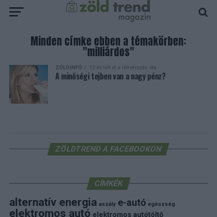
Minden címke ebben a témakörben:
"milliárdos"
ZÖLDINFÓ
12 év telt el a létrehozás óta
A minőségi tejben van a nagy pénz?
ZÖLDTREND A FACEBOOKON
CÍMKÉK
alternatív energia
e-autó
aszály
egészség
elektromos autó
elektromos autótöltő