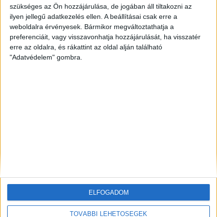
szükséges az Ön hozzájárulása, de jogában áll tiltakozni az
ilyen jellegű adatkezelés ellen. A beállításai csak erre a
ZÖLDINFÓ
22 óra telt el a létrehozás óta
Vízszolgáltatókat támadtak hackerek az Egyesült
weboldalra érvényesek. Bármikor megváltoztathatja a
Államokban
preferenciáit, vagy visszavonhatja hozzájárulását, ha visszatér
erre az oldalra, és rákattint az oldal alján található
"Adatvédelem" gombra.
ZÖLDINFÓ
22 óra telt el a létrehozás óta
LED-világítás, optimalizált hangtechnika: így
csökkenti energiafelhasználását az Alba Regia Fest
ZÖLDINFÓ
24 óra telt el a létrehozás óta
Új fejlesztés javíthatja a térség földgázellátásának
biztonságát
ELFOGADOM
TOVÁBBI LEHETŐSÉGEK