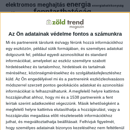
energia
elektromos meghajtás
energiahatékonyság
fenntarthatóság
erdő
fejlesztés
fotovoltaikus
klímaváltozás
földgáz
fűtés
időjárás
napelem
hulladék
környezet
klímavédelem
környezetvédelem
környezetvédelmi hírek
Az Ön adatainak védelme fontos a számunkra
megújuló energia
közlekedés
mezőgazdaság
Mi és partnereink tárolunk és/vagy férünk hozzá információkhoz
napelem
napenergia
napelemek
egy eszközön, például sütik formájában, és személyes adatokat
természet
naperőmű
solar
solar energy
szelektiv hulladék
dolgozunk fel, például egyedi azonosítókat és standard
villanyautó
zöld
természetvédelem
víz
villamosenergia
információkat, amelyeket az eszköz személyre szabott
autó
zöld energia
zöld energiaforrás
zöld hirek
hirdetésekhez és tartalomhoz, hirdetések és tartalmak
állatvédelem
életmód
áram
újrahasznosítás
méréséhez, közönségmérésekhez és szolgáltatásfejlesztéshez
küld.
Az Ön engedélyével mi és a partnereink eszközleolvasásos
FRISS HÍREK
módszerrel szerzett pontos geolokációs adatokat és azonosítási
információkat is felhasználhatunk. A megfelelő helyre kattintva
ZÖLDINFÓ
20 óra telt el a létrehozás óta
hozzájárulhat ahhoz, hogy mi és a 1538 partnereink a fent
A hőség miatt veszélyesen megemelkedett a
talajközeli ózon szintje
leírtak szerint adatkezelést végezzünk. Másik lehetőségként a
megfelelő helyre kattintva elutasíthatja a hozzájárulást, vagy a
hozzájárulás megadása előtt részletesebb információkhoz
ZÖLDINFÓ
21 óra telt el a létrehozás óta
Rekordhőség és történelmi aszály sújtja
juthat, és megváltoztathatja beállításait.
Felhívjuk figyelmét,
Horvátországot, a folyók apadnak
hogy személyes adatainak bizonyos kezeléséhez nem feltétlenül