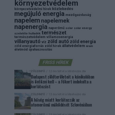
környezetvédelem
közlekedés
környezetvédelmi hírek
megújuló energia
mezőgazdaság
napelem
napelemek
napenergia
naperőmű
solar
solar energy
természet
szelektiv hulladék
természetvédelem
villamosenergia
villanyautó
zöld autó
zöld energia
víz
állatvédelem
zöld energiaforrás
zöld hirek
áram
életmód
újrahasznosítás
FRISS HÍREK
ZÖLDINFÓ
12 óra telt el a létrehozás óta
Budapest zöldterületeit a kánikulában
is öntözni kell – a Főkert indokolta a
korlátozást
ZÖLDINFÓ
13 óra telt el a létrehozás óta
A hőség miatt korlátozzák az
atomerőmű működését Szlovéniában
ZÖLDINFÓ
19 óra telt el a létrehozás óta