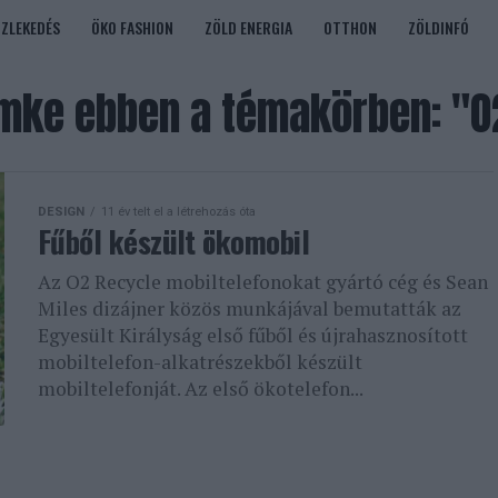
ÖZLEKEDÉS
ÖKO FASHION
ZÖLD ENERGIA
OTTHON
ZÖLDINFÓ
mke ebben a témakörben: "O
DESIGN
11 év telt el a létrehozás óta
Fűből készült ökomobil
Az O2 Recycle mobiltelefonokat gyártó cég és Sean
Miles dizájner közös munkájával bemutatták az
Egyesült Királyság első fűből és újrahasznosított
mobiltelefon-alkatrészekből készült
mobiltelefonját. Az első ökotelefon...