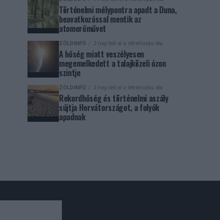
Történelmi mélypontra apadt a Duna,
beavatkozással mentik az
atomerőművet
ZÖLDINFÓ
2 nap telt el a létrehozás óta
A hőség miatt veszélyesen
megemelkedett a talajközeli ózon
szintje
ZÖLDINFÓ
2 nap telt el a létrehozás óta
Rekordhőség és történelmi aszály
sújtja Horvátországot, a folyók
apadnak