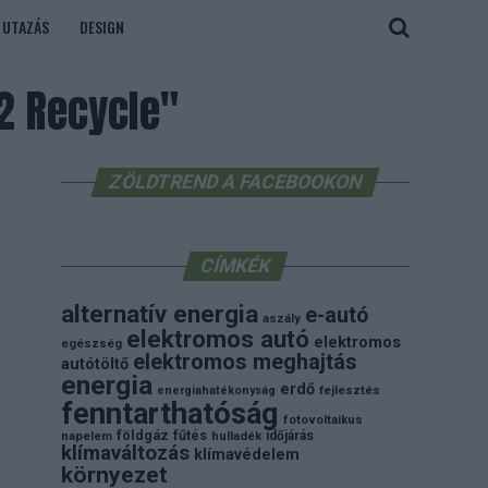
UTAZÁS
DESIGN
2 Recycle"
ZÖLDTREND A FACEBOOKON
CÍMKÉK
alternatív energia
e-autó
aszály
elektromos autó
elektromos
egészség
elektromos meghajtás
autótöltő
energia
erdő
energiahatékonyság
fejlesztés
fenntarthatóság
fotovoltaikus
földgáz
fűtés
időjárás
napelem
hulladék
klímaváltozás
klímavédelem
környezet