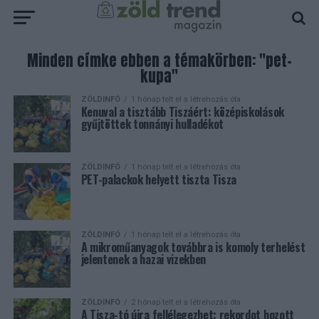
Minden címke ebben a témakörben: "pet-
kupa"
ZÖLDINFÓ
1 hónap telt el a létrehozás óta
Kenuval a tisztább Tiszáért: középiskolások
gyűjtöttek tonnányi hulladékot
ZÖLDINFÓ
1 hónap telt el a létrehozás óta
PET-palackok helyett tiszta Tisza
ZÖLDINFÓ
1 hónap telt el a létrehozás óta
A mikroműanyagok továbbra is komoly terhelést
jelentenek a hazai vizekben
ZÖLDINFÓ
2 hónap telt el a létrehozás óta
A Tisza-tó újra fellélegezhet: rekordot hozott