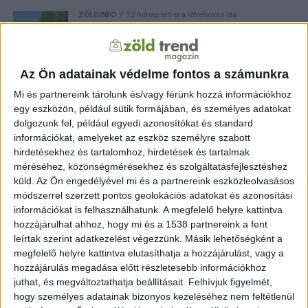
ZÖLDINFÓ
12 hónap telt el a létrehozás óta
Rekord már nincs, de a küzdelem folytatódik:
gyerekek, újoncok és külföldiek is tisztították a
Tiszát
Az Ön adatainak védelme fontos a számunkra
ZÖLDINFÓ
1 év telt el a létrehozás óta
Kenuban a környezetért: sikerrel zárult a II.
Mi és partnereink tárolunk és/vagy férünk hozzá információkhoz
Ifjúsági PET Kupa
egy eszközön, például sütik formájában, és személyes adatokat
dolgozunk fel, például egyedi azonosítókat és standard
információkat, amelyeket az eszköz személyre szabott
ZÖLDINFÓ
1 év telt el a létrehozás óta
hirdetésekhez és tartalomhoz, hirdetések és tartalmak
A nádas titkai: tonnaszámra rejtett hulladék a
méréséhez, közönségmérésekhez és szolgáltatásfejlesztéshez
Tisza-tó szigetein
küld.
Az Ön engedélyével mi és a partnereink eszközleolvasásos
módszerrel szerzett pontos geolokációs adatokat és azonosítási
információkat is felhasználhatunk. A megfelelő helyre kattintva
ZÖLDINFÓ
1 év telt el a létrehozás óta
Tisza-tavi kalózok újra akcióban – tutajokra
hozzájárulhat ahhoz, hogy mi és a 1538 partnereink a fent
szálltak a PET Kupa hősei
leírtak szerint adatkezelést végezzünk. Másik lehetőségként a
megfelelő helyre kattintva elutasíthatja a hozzájárulást, vagy a
hozzájárulás megadása előtt részletesebb információkhoz
juthat, és megváltoztathatja beállításait.
Felhívjuk figyelmét,
hogy személyes adatainak bizonyos kezeléséhez nem feltétlenül