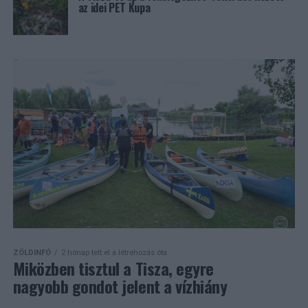
az idei PET Kupa
ZÖLDINFÓ
2 hónap telt el a létrehozás óta
Miközben tisztul a Tisza, egyre
nagyobb gondot jelent a vízhiány