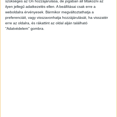
szükséges az Ön hozzájárulása, de jogában áll tiltakozni az
ilyen jellegű adatkezelés ellen. A beállításai csak erre a
weboldalra érvényesek. Bármikor megváltoztathatja a
preferenciáit, vagy visszavonhatja hozzájárulását, ha visszatér
erre az oldalra, és rákattint az oldal alján található
"Adatvédelem" gombra.
ZÖLDINFÓ
4 év telt el a létrehozás óta
Sárospatakról indul a III. Bodrogi PET
Kupa
ZÖLDTREND A FACEBOOKON