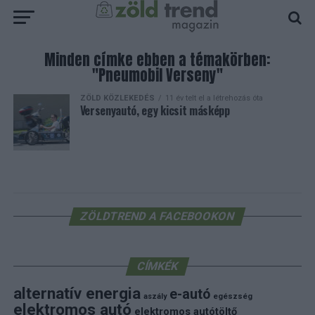
Minden címke ebben a témakörben:
"Pneumobil Verseny"
ZÖLD KÖZLEKEDÉS
11 év telt el a létrehozás óta
Versenyautó, egy kicsit másképp
ZÖLDTREND A FACEBOOKON
CÍMKÉK
alternatív energia
e-autó
aszály
egészség
elektromos autó
elektromos autótöltő