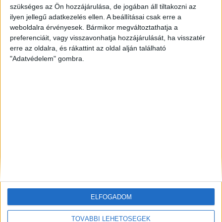
szükséges az Ön hozzájárulása, de jogában áll tiltakozni az
ilyen jellegű adatkezelés ellen. A beállításai csak erre a
ZÖLDINFÓ
14 óra telt el a létrehozás óta
Megfontolásra ajánlja a zárvatartást a
weboldalra érvényesek. Bármikor megváltoztathatja a
bölcsődéknek és óvodáknak a minisztérium
preferenciáit, vagy visszavonhatja hozzájárulását, ha visszatér
erre az oldalra, és rákattint az oldal alján található
"Adatvédelem" gombra.
ZÖLDINFÓ
15 óra telt el a létrehozás óta
Tovább apadnak a folyók: történelmi mélyponton a
Duna és a Dráva vízszintje
ZÖLD KÖZLEKEDÉS
15 óra telt el a létrehozás óta
A villamosenergia-rendszer tehermentesítéséért
változtatott a Tüke Busz
ELFOGADOM
TOVÁBBI LEHETŐSÉGEK