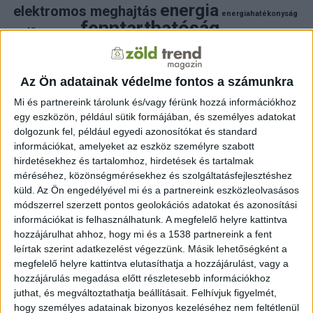
energia
elektromos meghajtás
energiahatékonyság
fenntarthatóság
erdő
fejlesztés
fotovoltaikus
klímaváltozás
földgáz
fűtés
időjárás
napelem
hulladék
környezet
klímavédelem
környezetvédelem
környezetvédelmi hírek
Az Ön adatainak védelme fontos a számunkra
megújuló energia
közlekedés
mezőgazdaság
Mi és partnereink tárolunk és/vagy férünk hozzá információkhoz
napelem
napenergia
napelemek
egy eszközön, például sütik formájában, és személyes adatokat
természet
naperőmű
solar
solar energy
szelektiv hulladék
dolgozunk fel, például egyedi azonosítókat és standard
villanyautó
zöld
víz
természetvédelem
villamosenergia
információkat, amelyeket az eszköz személyre szabott
autó
zöld energia
zöld energiaforrás
zöld hirek
hirdetésekhez és tartalomhoz, hirdetések és tartalmak
állatvédelem
életmód
áram
újrahasznosítás
méréséhez, közönségmérésekhez és szolgáltatásfejlesztéshez
küld.
Az Ön engedélyével mi és a partnereink eszközleolvasásos
FRISS HÍREK
módszerrel szerzett pontos geolokációs adatokat és azonosítási
információkat is felhasználhatunk. A megfelelő helyre kattintva
ZÖLDINFÓ
13 óra telt el a létrehozás óta
hozzájárulhat ahhoz, hogy mi és a 1538 partnereink a fent
Rekordhőség: vízhiány, vasúti korlátozások és
erdőtüzek országszerte
leírtak szerint adatkezelést végezzünk. Másik lehetőségként a
megfelelő helyre kattintva elutasíthatja a hozzájárulást, vagy a
hozzájárulás megadása előtt részletesebb információkhoz
ZÖLDINFÓ
14 óra telt el a létrehozás óta
Újabb víztakarékossági intézkedés: nem
juthat, és megváltoztathatja beállításait.
Felhívjuk figyelmét,
locsolhatják ivóvízzel a stadionokat
hogy személyes adatainak bizonyos kezeléséhez nem feltétlenül