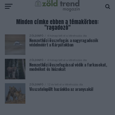
Minden címke ebben a témakörben:
"ragadozó"
ZÖLDINFÓ
4 hónap telt el a létrehozás óta
Nemzetközi összefogás a nagyragadozók
védelméért a Kárpátokban
ZÖLDINFÓ
4 hónap telt el a létrehozás óta
Nemzetközi összefogással védik a farkasokat,
medvéket és hiúzokat
ZÖLDINFÓ
12 év telt el a létrehozás óta
Visszatelepült hazánkba az aranysakál