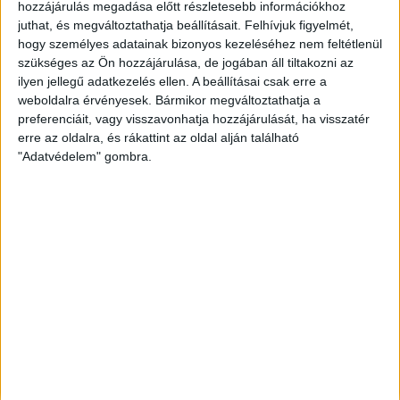
hozzájárulás megadása előtt részletesebb információkhoz
juthat, és megváltoztathatja beállításait.
Felhívjuk figyelmét,
FRISS HÍREK
hogy személyes adatainak bizonyos kezeléséhez nem feltétlenül
ZÖLDINFÓ
40 perc telt el a létrehozás óta
szükséges az Ön hozzájárulása, de jogában áll tiltakozni az
Rekordhőség és történelmi aszály sújtja
ilyen jellegű adatkezelés ellen. A beállításai csak erre a
Horvátországot, a folyók apadnak
weboldalra érvényesek. Bármikor megváltoztathatja a
preferenciáit, vagy visszavonhatja hozzájárulását, ha visszatér
ZÖLDINFÓ
1 óra telt el a létrehozás óta
erre az oldalra, és rákattint az oldal alján található
Vízszolgáltatókat támadtak hackerek az Egyesült
"Adatvédelem" gombra.
Államokban
ZÖLDINFÓ
2 óra telt el a létrehozás óta
LED-világítás, optimalizált hangtechnika: így
csökkenti energiafelhasználását az Alba Regia Fest
ZÖLDINFÓ
3 óra telt el a létrehozás óta
Új fejlesztés javíthatja a térség földgázellátásának
biztonságát
ZÖLDINFÓ
4 óra telt el a létrehozás óta
Új vezetőkkel folytatja működését az MVM Zrt.