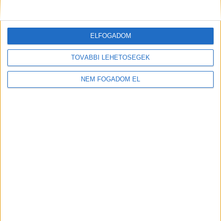
ELFOGADOM
TOVÁBBI LEHETŐSÉGEK
NEM FOGADOM EL
NYITÓLAP
ZÖLD KÖZLEKEDÉS
ÖKO FASHION
ZÖLD ENERGIA
OTTHON
ZÖLDINFÓ
UTAZÁS
DESIGN