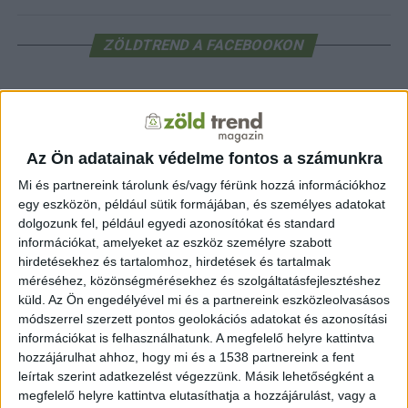
ZÖLDTREND A FACEBOOKON
CÍMKÉK
alternatív energia
e-autó
aszály
egészség
Az Ön adatainak védelme fontos a számunkra
elektromos autó
elektromos autótöltő
energia
elektromos meghajtás
Mi és partnereink tárolunk és/vagy férünk hozzá információkhoz
energiahatékonyság
fenntarthatóság
egy eszközön, például sütik formájában, és személyes adatokat
erdő
fejlesztés
fotovoltaikus
dolgozunk fel, például egyedi azonosítókat és standard
klímaváltozás
földgáz
fűtés
időjárás
napelem
hulladék
információkat, amelyeket az eszköz személyre szabott
környezet
klímavédelem
hirdetésekhez és tartalomhoz, hirdetések és tartalmak
környezetvédelem
környezetvédelmi hírek
méréséhez, közönségmérésekhez és szolgáltatásfejlesztéshez
megújuló energia
közlekedés
mezőgazdaság
küld.
Az Ön engedélyével mi és a partnereink eszközleolvasásos
napelem
napenergia
napelemek
módszerrel szerzett pontos geolokációs adatokat és azonosítási
természet
információkat is felhasználhatunk. A megfelelő helyre kattintva
naperőmű
solar
solar energy
szelektiv hulladék
villanyautó
zöld
hozzájárulhat ahhoz, hogy mi és a 1538 partnereink a fent
természetvédelem
víz
villamosenergia
autó
zöld energia
leírtak szerint adatkezelést végezzünk. Másik lehetőségként a
zöld energiaforrás
zöld hirek
állatvédelem
életmód
áram
újrahasznosítás
megfelelő helyre kattintva elutasíthatja a hozzájárulást, vagy a