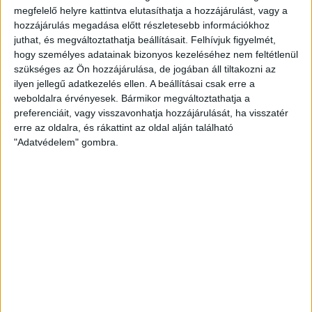
megfelelő helyre kattintva elutasíthatja a hozzájárulást, vagy a
természet
naperőmű
solar
solar energy
szelektiv hulladék
villanyautó
hozzájárulás megadása előtt részletesebb információkhoz
zöld
természetvédelem
víz
villamosenergia
autó
juthat, és megváltoztathatja beállításait.
Felhívjuk figyelmét,
zöld energia
zöld energiaforrás
zöld hirek
állatvédelem
életmód
áram
újrahasznosítás
hogy személyes adatainak bizonyos kezeléséhez nem feltétlenül
szükséges az Ön hozzájárulása, de jogában áll tiltakozni az
ilyen jellegű adatkezelés ellen. A beállításai csak erre a
FRISS HÍREK
weboldalra érvényesek. Bármikor megváltoztathatja a
ZÖLDINFÓ
21 óra telt el a létrehozás óta
preferenciáit, vagy visszavonhatja hozzájárulását, ha visszatér
A hőség miatt veszélyesen megemelkedett a
erre az oldalra, és rákattint az oldal alján található
talajközeli ózon szintje
"Adatvédelem" gombra.
ZÖLDINFÓ
22 óra telt el a létrehozás óta
Rekordhőség és történelmi aszály sújtja
Horvátországot, a folyók apadnak
ZÖLDINFÓ
23 óra telt el a létrehozás óta
Vízszolgáltatókat támadtak hackerek az Egyesült
Államokban
ZÖLDINFÓ
23 óra telt el a létrehozás óta
LED-világítás, optimalizált hangtechnika: így
csökkenti energiafelhasználását az Alba Regia Fest