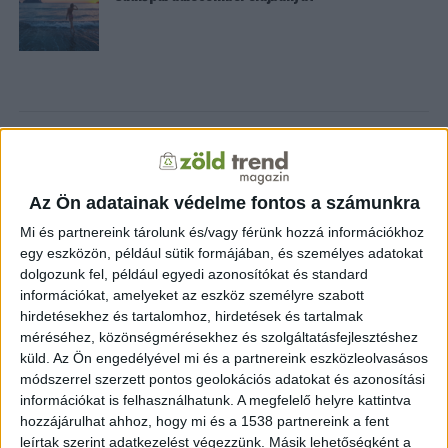
ZÖLDTREND A FACEBOOKON
Az Ön adatainak védelme fontos a számunkra
CÍMKÉK
Mi és partnereink tárolunk és/vagy férünk hozzá információkhoz
alternatív energia
e-autó
egy eszközön, például sütik formájában, és személyes adatokat
aszály
egészség
elektromos autó
dolgozunk fel, például egyedi azonosítókat és standard
elektromos autótöltő
energia
információkat, amelyeket az eszköz személyre szabott
elektromos meghajtás
energiahatékonyság
hirdetésekhez és tartalomhoz, hirdetések és tartalmak
fenntarthatóság
erdő
fejlesztés
fotovoltaikus
méréséhez, közönségmérésekhez és szolgáltatásfejlesztéshez
klímaváltozás
földgáz
fűtés
időjárás
napelem
hulladék
küld.
Az Ön engedélyével mi és a partnereink eszközleolvasásos
környezet
klímavédelem
módszerrel szerzett pontos geolokációs adatokat és azonosítási
környezetvédelem
környezetvédelmi hírek
információkat is felhasználhatunk. A megfelelő helyre kattintva
megújuló energia
hozzájárulhat ahhoz, hogy mi és a 1538 partnereink a fent
közlekedés
mezőgazdaság
napelem
napenergia
napelemek
leírtak szerint adatkezelést végezzünk. Másik lehetőségként a