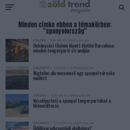
Minden címke ebben a témakörben:
"spanyolország"
UTAZÁS
4 év telt el a létrehozás óta
Dohányzási tilalom lépett életbe Barcelona
minden tengerparti strandján
ZÖLDINFÓ
12 év telt el a létrehozás óta
Végtelen abroncsmező egy spanyol városka
mellett
UTAZÁS
12 év telt el a létrehozás óta
Veszélyezteti a spanyol tengerpartokat a
klímaváltozás
ZÖLDINFÓ
12 év telt el a létrehozás óta
Üdülőparadicsomból olajbánya?