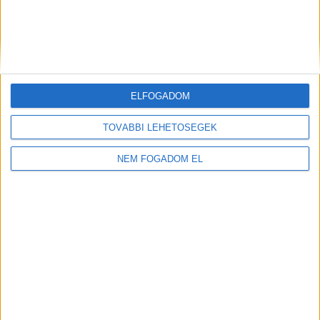
ZÖLDINFÓ
1 nap telt el a létrehozás óta
Új fejlesztés javíthatja a térség földgázellátásának
biztonságát
ELFOGADOM
TOVÁBBI LEHETŐSÉGEK
NEM FOGADOM EL
NYITÓLAP
ZÖLD KÖZLEKEDÉS
ÖKO FASHION
ZÖLD ENERGIA
OTTHON