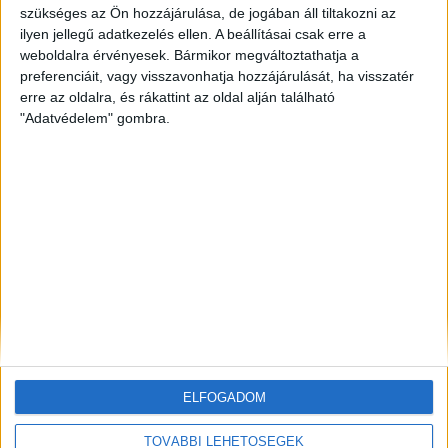
szükséges az Ön hozzájárulása, de jogában áll tiltakozni az
ilyen jellegű adatkezelés ellen. A beállításai csak erre a
ZÖLDINFÓ
14 óra telt el a létrehozás óta
Budapest zöldterületeit a kánikulában is öntözni kell
weboldalra érvényesek. Bármikor megváltoztathatja a
– a Főkert indokolta a korlátozást
preferenciáit, vagy visszavonhatja hozzájárulását, ha visszatér
erre az oldalra, és rákattint az oldal alján található
"Adatvédelem" gombra.
ZÖLDINFÓ
14 óra telt el a létrehozás óta
A hőség miatt korlátozzák az atomerőmű
működését Szlovéniában
ZÖLDINFÓ
21 óra telt el a létrehozás óta
Történelmi mélypontra apadt a Duna,
beavatkozással mentik az atomerőművet
ELFOGADOM
TOVÁBBI LEHETŐSÉGEK