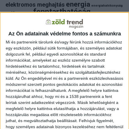
energia
elektromos meghajtás
energiahatékonyság
fenntarthatóság
erdő
fejlesztés
fotovoltaikus
klímaváltozás
földgáz
fűtés
időjárás
napelem
hulladék
környezet
klímavédelem
környezetvédelem
környezetvédelmi hírek
Az Ön adatainak védelme fontos a számunkra
megújuló energia
közlekedés
mezőgazdaság
Mi és partnereink tárolunk és/vagy férünk hozzá információkhoz
napelem
napenergia
napelemek
egy eszközön, például sütik formájában, és személyes adatokat
természet
naperőmű
solar
solar energy
szelektiv hulladék
dolgozunk fel, például egyedi azonosítókat és standard
villanyautó
zöld
természetvédelem
víz
villamosenergia
információkat, amelyeket az eszköz személyre szabott
autó
zöld energia
zöld energiaforrás
zöld hirek
hirdetésekhez és tartalomhoz, hirdetések és tartalmak
állatvédelem
életmód
áram
újrahasznosítás
méréséhez, közönségmérésekhez és szolgáltatásfejlesztéshez
küld.
Az Ön engedélyével mi és a partnereink eszközleolvasásos
FRISS HÍREK
módszerrel szerzett pontos geolokációs adatokat és azonosítási
információkat is felhasználhatunk. A megfelelő helyre kattintva
ZÖLDINFÓ
12 másodperc telt el a létrehozás óta
hozzájárulhat ahhoz, hogy mi és a 1538 partnereink a fent
A szakértők szerint egyre nagyobb figyelmet
érdemel a nyári légszennyezés
leírtak szerint adatkezelést végezzünk. Másik lehetőségként a
megfelelő helyre kattintva elutasíthatja a hozzájárulást, vagy a
hozzájárulás megadása előtt részletesebb információkhoz
ZÖLDINFÓ
6 perc telt el a létrehozás óta
Nem állhat le teljesen a krskói atomerőmű, a hálózat
juthat, és megváltoztathatja beállításait.
Felhívjuk figyelmét,
stabilitása a tét
hogy személyes adatainak bizonyos kezeléséhez nem feltétlenül