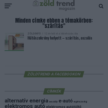
Minden címke ebben a témakörben:
"szárítás"
ZÖLDINFÓ
12 év telt el a létrehozás óta
Hűtőszekrény helyett – szárítás, aszalás
ZÖLDTREND A FACEBOOKON
CÍMKÉK
alternatív energia
e-autó
aszály
egészség
elektromos autó
elektromos autótöltő