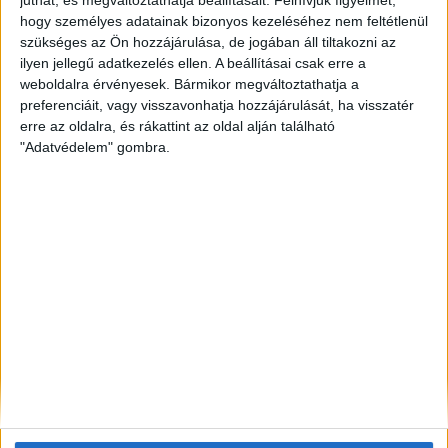
üzembe Kína a Dél-kínai-tengeren
hogy személyes adatainak bizonyos kezeléséhez nem feltétlenül
szükséges az Ön hozzájárulása, de jogában áll tiltakozni az
ZÖLDINFÓ
3 óra telt el a létrehozás óta
ilyen jellegű adatkezelés ellen. A beállításai csak erre a
A Velencei-tó ökológiai állapotát javítják: tíz
weboldalra érvényesek. Bármikor megváltoztathatja a
helyszínen indulnak élőhelyvédelmi munkák
preferenciáit, vagy visszavonhatja hozzájárulását, ha visszatér
erre az oldalra, és rákattint az oldal alján található
ZÖLDINFÓ
3 óra telt el a létrehozás óta
"Adatvédelem" gombra.
Egyre nagyobb a vízhiány a somogyi erdőkben, új
megoldásokat keresnek
ZÖLDINFÓ
3 óra telt el a létrehozás óta
A fiatal fák élveznek elsőbbséget: új öntözési
protokollt dolgozott ki a FŐKERT
ZÖLDINFÓ
4 óra telt el a létrehozás óta
A szakértők szerint egyre nagyobb figyelmet
érdemel a nyári légszennyezés