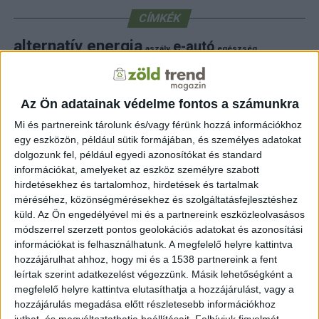
CÍMKÉK
alternatív energia
e-autó
aszály
egészség
elektromos autó
elektromos autótöltő
energia
elektromos meghajtás
energiahatékonyság
fenntarthatóság
erdő
fejlesztés
fotovoltaikus
Az Ön adatainak védelme fontos a számunkra
klímaváltozás
földgáz
fűtés
időjárás
napelem
hulladék
környezet
Mi és partnereink tárolunk és/vagy férünk hozzá információkhoz
klímavédelem
környezetvédelem
egy eszközön, például sütik formájában, és személyes adatokat
környezetvédelmi hírek
dolgozunk fel, például egyedi azonosítókat és standard
megújuló energia
közlekedés
mezőgazdaság
információkat, amelyeket az eszköz személyre szabott
napelem
napenergia
napelemek
hirdetésekhez és tartalomhoz, hirdetések és tartalmak
természet
méréséhez, közönségmérésekhez és szolgáltatásfejlesztéshez
naperőmű
solar
solar energy
szelektiv hulladék
villanyautó
zöld
természetvédelem
víz
villamosenergia
küld.
Az Ön engedélyével mi és a partnereink eszközleolvasásos
autó
zöld energia
zöld energiaforrás
zöld hirek
módszerrel szerzett pontos geolokációs adatokat és azonosítási
állatvédelem
életmód
áram
újrahasznosítás
információkat is felhasználhatunk. A megfelelő helyre kattintva
hozzájárulhat ahhoz, hogy mi és a 1538 partnereink a fent
FRISS HÍREK
leírtak szerint adatkezelést végezzünk. Másik lehetőségként a
megfelelő helyre kattintva elutasíthatja a hozzájárulást, vagy a
ZÖLD ENERGIA
59 perc telt el a létrehozás óta
hozzájárulás megadása előtt részletesebb információkhoz
Rekordokat döntő úszó szélerőművet állított
juthat, és megváltoztathatja beállításait.
Felhívjuk figyelmét,