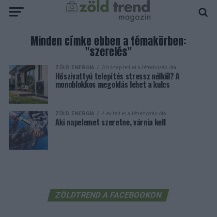
Minden címke ebben a témakörben:
"szerelés"
ZÖLD ENERGIA
3 hónap telt el a létrehozás óta
Hőszivattyú telepítés stressz nélkül? A
monoblokkos megoldás lehet a kulcs
ZÖLD ENERGIA
4 év telt el a létrehozás óta
Aki napelemet szeretne, várnia kell
ZÖLDTREND A FACEBOOKON