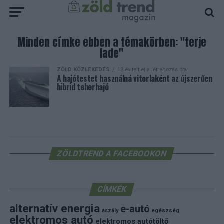
Minden címke ebben a témakörben: "terje
lade"
ZÖLD KÖZLEKEDÉS
13 év telt el a létrehozás óta
A hajótestet használná vitorlaként az újszerűen
hibrid teherhajó
ZÖLDTREND A FACEBOOKON
CÍMKÉK
alternatív energia
e-autó
aszály
egészség
elektromos autó
elektromos autótöltő