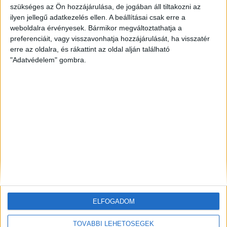
szükséges az Ön hozzájárulása, de jogában áll tiltakozni az
ilyen jellegű adatkezelés ellen. A beállításai csak erre a
ZÖLDINFÓ
10 óra telt el a létrehozás óta
Hőségriasztás Magyarországon: emelkedik a Duna,
weboldalra érvényesek. Bármikor megváltoztathatja a
miközben rekordközeli a rendszerterhelés
preferenciáit, vagy visszavonhatja hozzájárulását, ha visszatér
erre az oldalra, és rákattint az oldal alján található
"Adatvédelem" gombra.
ZÖLD KÖZLEKEDÉS
10 óra telt el a létrehozás óta
Hőhullám és energiacsúcs: a GreenGo napi 200 kW-
tal mérsékli az esti áramterhelést
ZÖLDINFÓ
11 óra telt el a létrehozás óta
Példát mutat Bécs: átfogó intézkedésekkel
készülnek az extrém nyári hőségre
ELFOGADOM
TOVÁBBI LEHETŐSÉGEK