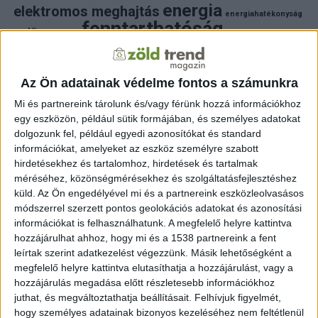
energia
elektromos meghajtás
energiahatékonyság
fenntarthatóság
erdő
fejlesztés
fotovoltaikus
klímaváltozás
földgáz
fűtés
időjárás
napelem
hulladék
környezet
klímavédelem
környezetvédelem
környezetvédelmi hírek
Az Ön adatainak védelme fontos a számunkra
megújuló energia
közlekedés
mezőgazdaság
Mi és partnereink tárolunk és/vagy férünk hozzá információkhoz
napelem
napenergia
napelemek
egy eszközön, például sütik formájában, és személyes adatokat
természet
naperőmű
solar
solar energy
szelektiv hulladék
dolgozunk fel, például egyedi azonosítókat és standard
villanyautó
zöld
víz
természetvédelem
villamosenergia
információkat, amelyeket az eszköz személyre szabott
autó
zöld energia
zöld energiaforrás
zöld hirek
hirdetésekhez és tartalomhoz, hirdetések és tartalmak
állatvédelem
életmód
áram
újrahasznosítás
méréséhez, közönségmérésekhez és szolgáltatásfejlesztéshez
küld.
Az Ön engedélyével mi és a partnereink eszközleolvasásos
FRISS HÍREK
módszerrel szerzett pontos geolokációs adatokat és azonosítási
információkat is felhasználhatunk. A megfelelő helyre kattintva
ZÖLDINFÓ
8 óra telt el a létrehozás óta
hozzájárulhat ahhoz, hogy mi és a 1538 partnereink a fent
új program támogatja a magyar kkv-k fenntartható
működését
leírtak szerint adatkezelést végezzünk. Másik lehetőségként a
megfelelő helyre kattintva elutasíthatja a hozzájárulást, vagy a
hozzájárulás megadása előtt részletesebb információkhoz
ZÖLDINFÓ
10 óra telt el a létrehozás óta
A klímaváltozás új korszakot nyit a Dunán: a jövő
juthat, és megváltoztathatja beállításait.
Felhívjuk figyelmét,
vízgazdálkodásához új szemléletre lesz szükség
hogy személyes adatainak bizonyos kezeléséhez nem feltétlenül