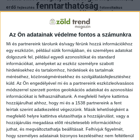
fenntarthatóság
erdő
fejlesztés
fotovoltaikus
klímaváltozás
földgáz
fűtés
időjárás
napelem
hulladék
környezet
klímavédelem
környezetvédelem
környezetvédelmi hírek
megújuló energia
Az Ön adatainak védelme fontos a számunkra
közlekedés
mezőgazdaság
napelem
napenergia
napelemek
Mi és partnereink tárolunk és/vagy férünk hozzá információkhoz
természet
egy eszközön, például sütik formájában, és személyes adatokat
naperőmű
solar
solar energy
szelektiv hulladék
villanyautó
zöld
dolgozunk fel, például egyedi azonosítókat és standard
természetvédelem
víz
villamosenergia
autó
zöld energia
zöld energiaforrás
zöld hirek
információkat, amelyeket az eszköz személyre szabott
állatvédelem
életmód
áram
újrahasznosítás
hirdetésekhez és tartalomhoz, hirdetések és tartalmak
méréséhez, közönségmérésekhez és szolgáltatásfejlesztéshez
FRISS HÍREK
küld.
Az Ön engedélyével mi és a partnereink eszközleolvasásos
módszerrel szerzett pontos geolokációs adatokat és azonosítási
ZÖLDINFÓ
16 óra telt el a létrehozás óta
információkat is felhasználhatunk. A megfelelő helyre kattintva
A hőség miatt veszélyesen megemelkedett a
hozzájárulhat ahhoz, hogy mi és a 1538 partnereink a fent
talajközeli ózon szintje
leírtak szerint adatkezelést végezzünk. Másik lehetőségként a
megfelelő helyre kattintva elutasíthatja a hozzájárulást, vagy a
ZÖLDINFÓ
17 óra telt el a létrehozás óta
hozzájárulás megadása előtt részletesebb információkhoz
Rekordhőség és történelmi aszály sújtja
juthat, és megváltoztathatja beállításait.
Felhívjuk figyelmét,
Horvátországot, a folyók apadnak
hogy személyes adatainak bizonyos kezeléséhez nem feltétlenül