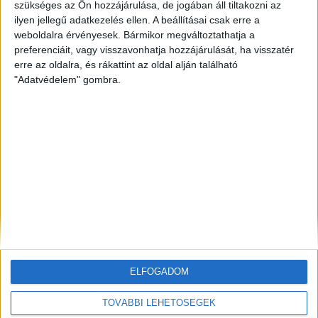
szükséges az Ön hozzájárulása, de jogában áll tiltakozni az
ZÖLDINFÓ
18 óra telt el a létrehozás óta
ilyen jellegű adatkezelés ellen. A beállításai csak erre a
Vízszolgáltatókat támadtak hackerek az Egyesült
weboldalra érvényesek. Bármikor megváltoztathatja a
Államokban
preferenciáit, vagy visszavonhatja hozzájárulását, ha visszatér
erre az oldalra, és rákattint az oldal alján található
ZÖLDINFÓ
18 óra telt el a létrehozás óta
"Adatvédelem" gombra.
LED-világítás, optimalizált hangtechnika: így
csökkenti energiafelhasználását az Alba Regia Fest
ZÖLDINFÓ
20 óra telt el a létrehozás óta
Új fejlesztés javíthatja a térség földgázellátásának
biztonságát
ELFOGADOM
TOVÁBBI LEHETŐSÉGEK