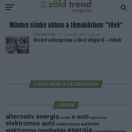
Minden címke ebben a témakörben: "tévé"
ÖKO FASHION
11 év telt el a létrehozás óta
Keserű valóságshow a divat világáról – videók
ZÖLDTREND A FACEBOOKON
CÍMKÉK
alternatív energia
e-autó
aszály
egészség
elektromos autó
elektromos autótöltő
energia
elektromos meghajtás
energiahatékonyság