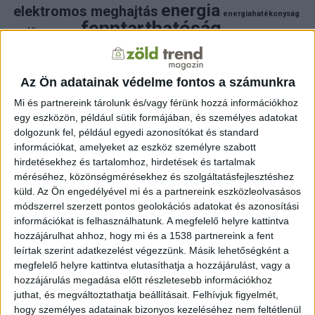
energia
elektromos meghajtás
energiahatékonyság
fenntarthatóság
erdő
fejlesztés
fotovoltaikus
klímaváltozás
földgáz
fűtés
időjárás
napelem
hulladék
környezet
klímavédelem
környezetvédelem
környezetvédelmi hírek
Az Ön adatainak védelme fontos a számunkra
megújuló energia
közlekedés
mezőgazdaság
Mi és partnereink tárolunk és/vagy férünk hozzá információkhoz
napelem
napenergia
napelemek
egy eszközön, például sütik formájában, és személyes adatokat
természet
naperőmű
solar
solar energy
szelektiv hulladék
dolgozunk fel, például egyedi azonosítókat és standard
villanyautó
zöld
természetvédelem
víz
villamosenergia
információkat, amelyeket az eszköz személyre szabott
autó
zöld energia
zöld energiaforrás
zöld hirek
hirdetésekhez és tartalomhoz, hirdetések és tartalmak
állatvédelem
életmód
áram
újrahasznosítás
méréséhez, közönségmérésekhez és szolgáltatásfejlesztéshez
küld.
Az Ön engedélyével mi és a partnereink eszközleolvasásos
FRISS HÍREK
módszerrel szerzett pontos geolokációs adatokat és azonosítási
információkat is felhasználhatunk. A megfelelő helyre kattintva
ZÖLDINFÓ
8 óra telt el a létrehozás óta
hozzájárulhat ahhoz, hogy mi és a 1538 partnereink a fent
A hőség miatt veszélyesen megemelkedett a
talajközeli ózon szintje
leírtak szerint adatkezelést végezzünk. Másik lehetőségként a
megfelelő helyre kattintva elutasíthatja a hozzájárulást, vagy a
hozzájárulás megadása előtt részletesebb információkhoz
ZÖLDINFÓ
9 óra telt el a létrehozás óta
Rekordhőség és történelmi aszály sújtja
juthat, és megváltoztathatja beállításait.
Felhívjuk figyelmét,
Horvátországot, a folyók apadnak
hogy személyes adatainak bizonyos kezeléséhez nem feltétlenül