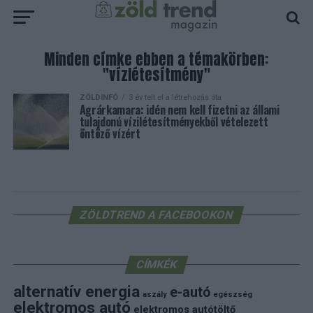
Minden címke ebben a témakörben:
"vízlétesítmény"
ZÖLDINFÓ
3 év telt el a létrehozás óta
Agrárkamara: idén nem kell fizetni az állami
tulajdonú vízilétesítményekből vételezett
öntöző vízért
ZÖLDTREND A FACEBOOKON
CÍMKÉK
alternatív energia
e-autó
aszály
egészség
elektromos autó
elektromos autótöltő