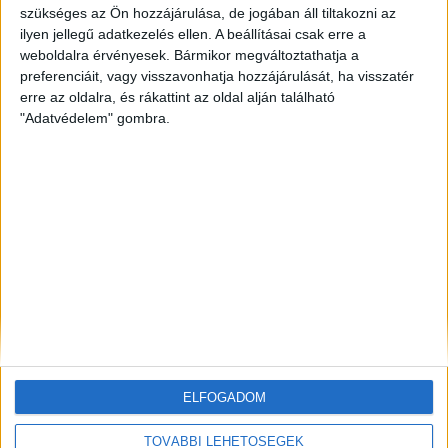
szükséges az Ön hozzájárulása, de jogában áll tiltakozni az
ilyen jellegű adatkezelés ellen. A beállításai csak erre a
ZÖLDINFÓ
10 óra telt el a létrehozás óta
Vízszolgáltatókat támadtak hackerek az Egyesült
weboldalra érvényesek. Bármikor megváltoztathatja a
Államokban
preferenciáit, vagy visszavonhatja hozzájárulását, ha visszatér
erre az oldalra, és rákattint az oldal alján található
"Adatvédelem" gombra.
ZÖLDINFÓ
10 óra telt el a létrehozás óta
LED-világítás, optimalizált hangtechnika: így
csökkenti energiafelhasználását az Alba Regia Fest
ZÖLDINFÓ
12 óra telt el a létrehozás óta
Új fejlesztés javíthatja a térség földgázellátásának
biztonságát
ELFOGADOM
TOVÁBBI LEHETŐSÉGEK