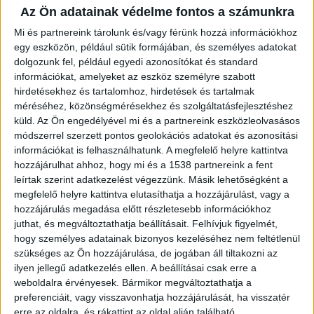
Az Ön adatainak védelme fontos a számunkra
A kínálati oldalon októberben átmenetileg megállt a
hónapok óta tartó növekedés: a globális olajtermelés
Mi és partnereink tárolunk és/vagy férünk hozzá információkhoz
napi 440 ezer hordóval 108,2 millió hordóra csökkent.
egy eszközön, például sütik formájában, és személyes adatokat
Ennek ellenére a világszintű kitermelés január óta napi
dolgozunk fel, például egyedi azonosítókat és standard
információkat, amelyeket az eszköz személyre szabott
6,2 millió hordóval nőtt, nagyjából fele-fele arányban
hirdetésekhez és tartalomhoz, hirdetések és tartalmak
OPEC+ és nem-OPEC+ országok között megosztva. Az
méréséhez, közönségmérésekhez és szolgáltatásfejlesztéshez
IEA várakozásai szerint 2025-ben átlagosan napi 3,1
küld.
Az Ön engedélyével mi és a partnereink eszközleolvasásos
millió hordóval, 2026-ban pedig napi 2,5 millió hordóval
módszerrel szerzett pontos geolokációs adatokat és azonosítási
nőhet a globális kínálat, elérve a napi 108,7 millió
információkat is felhasználhatunk. A megfelelő helyre kattintva
hordós szintet.
hozzájárulhat ahhoz, hogy mi és a 1538 partnereink a fent
leírtak szerint adatkezelést végezzünk. Másik lehetőségként a
A globális olajtartalékok szeptemberben 2021 júliusa
megfelelő helyre kattintva elutasíthatja a hozzájárulást, vagy a
hozzájárulás megadása előtt részletesebb információkhoz
óta a legnagyobb mértékben 77,7 millió hordóval nőttek.
juthat, és megváltoztathatja beállításait.
Felhívjuk figyelmét,
Októberben az előzetes adatok további
hogy személyes adatainak bizonyos kezeléséhez nem feltétlenül
készletnövekedést jeleznek, döntően a tengeren lévő
szükséges az Ön hozzájárulása, de jogában áll tiltakozni az
olajkészletek bővülése miatt. Az északi-tengeri Dated
ilyen jellegű adatkezelés ellen. A beállításai csak erre a
Brent olajár októberben 3 dollárral, 65 dollár/hordóra
weboldalra érvényesek. Bármikor megváltoztathatja a
esett vissza, ami már a negyedik egymást követő havi
preferenciáit, vagy visszavonhatja hozzájárulását, ha visszatér
csökkenés. A hónap közepén rövid időre 60 dollár alá is
erre az oldalra, és rákattint az oldal alján található