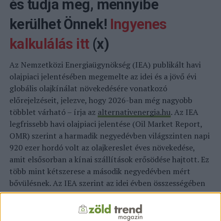
és tudja meg, mennyibe
kerülhet Önnek!
Ingyenes
kalkulálás itt
(x)
Az Nemzetközi Energiaügynökség (IEA) publikált havi
olajpiaci jelentésében megemelte az idei és a jövő évi
globális olajkínálat növekedésére vonatkozó
előrejelzéseit, jelezve, hogy 2026-ban még nagyobb
többlet várható – írja az
alternativenergia.hu
. Az IEA
legfrissebb havi olajpiaci jelentése (Oil Market Report,
OMR) szerint a harmadik negyedévben világszinten napi
920 ezer hordó volt az olajkereslet éves növekedése,
amit elsősorban a kínai szállítások erősödése hajtott. Ez
több mint kétszerese a második negyedévben mért
bővülésnek. Az IEA szerint az idei évben összességében
napi 790 ezer hordó 2026-ban pedig 770 ezer hordó
lehet az éves keresletnövekedés, főként az Egyesült
Államok és Kína felhasználási igényének köszönhetően.