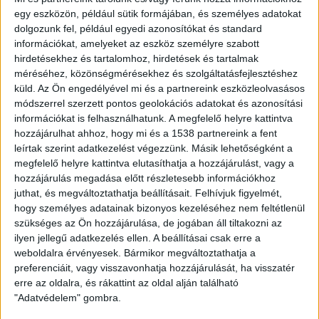
kutatásban. A galaxis centrumának rendkívül nagy
egy eszközön, például sütik formájában, és személyes adatokat
csillagsűrűsége különösen alkalmassá teszi ezt a régiót a
dolgozunk fel, például egyedi azonosítókat és standard
más csillagok körül keringő exobolygók kutatására a
információkat, amelyeket az eszköz személyre szabott
hirdetésekhez és tartalomhoz, hirdetések és tartalmak
gravitációs mikrolencsézés módszerével. Ilyenkor egy
méréséhez, közönségmérésekhez és szolgáltatásfejlesztéshez
előtérben elhaladó csillag gravitációja felerősíti egy
küld.
Az Ön engedélyével mi és a partnereink eszközleolvasásos
távolabbi háttércsillag fényét. Ha az előtércsillag körül
módszerrel szerzett pontos geolokációs adatokat és azonosítási
bolygó kering, annak gravitációs hatása jellegzetes
információkat is felhasználhatunk. A megfelelő helyre kattintva
nyomot hagy a fénygörbén, amelyből a bolygó
hozzájárulhat ahhoz, hogy mi és a 1538 partnereink a fent
kimutathatóvá válik, és tulajdonságai is
leírtak szerint adatkezelést végezzünk. Másik lehetőségként a
meghatározhatók.
megfelelő helyre kattintva elutasíthatja a hozzájárulást, vagy a
hozzájárulás megadása előtt részletesebb információkhoz
juthat, és megváltoztathatja beállításait.
Felhívjuk figyelmét,
“Az elmúlt húsz évben közel 300 exobolygót fedeztek fel
hogy személyes adatainak bizonyos kezeléséhez nem feltétlenül
ezzel a módszerrel a Tejútrendszer központja felé
szükséges az Ön hozzájárulása, de jogában áll tiltakozni az
tekintve. A Euclid felvétele 51 ismert bolygórendszert is
ilyen jellegű adatkezelés ellen. A beállításai csak erre a
tartalmaz, és kulcsszerepet játszhat számos további
weboldalra érvényesek. Bármikor megváltoztathatja a
rendszer pontos jellemzésében” – idézték a
preferenciáit, vagy visszavonhatja hozzájárulását, ha visszatér
közleményben Jean-Philippe Beaulieu-t, az Institut
erre az oldalra, és rákattint az oldal alján található
d’Astrophysique de Paris kutatóját és a program egyik
"Adatvédelem" gombra.
kezdeményezőjét. Bár a mostani megfigyelés nem volt