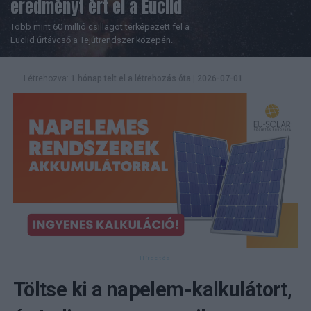
eredményt ért el a Euclid
Több mint 60 millió csillagot térképezett fel a
Euclid űrtávcső a Tejútrendszer közepén.
Létrehozva:
1 hónap telt el a létrehozás óta
|
2026-07-01
Töltse ki a napelem-kalkulátort,