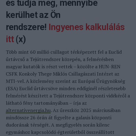
és tudja meg, mennyibe
kerülhet az Ön
rendszere!
Ingyenes kalkulálás
itt
(x)
Több mint 60 millió csillagot térképezett fel a Euclid
űrtávcső a Tejútrendszer közepén, a felmérésben
magyar kutatók is részt vettek – közölte a HUN-REN
CSFK Konkoly Thege Miklós Csillagászati Intézet az
MTI-vel. A közlemény szerint az Európai Űrügynökség
(ESA) Euclid űrtávcsöve minden eddiginél részletesebb
felmérést készített a Tejútrendszer központi vidékéről a
látható fény tartományában – írja az
alternativenergia.hu
. Az űreszköz 2025 márciusában
mindössze 26 órán át figyelte a galaxis központi
dudorának térségét. A megfigyelés során kilenc
egymáshoz kapcsolódó égterületből összeállított