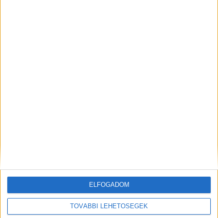
válhassanak az energiakrízis kezelésének.
Létrehozva:
13 óra telt el a létrehozás óta
|
2026-08-06
ELFOGADOM
TOVÁBBI LEHETŐSÉGEK