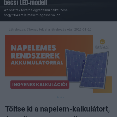
bécsi LED-modell
Az osztrák főváros egyértelmű célkitűzése,
hogy 2040-re klímasemlegessé váljon.
Létrehozva:
7 hónap telt el a létrehozás óta
|
2026-01-20
Töltse ki a napelem-kalkulátort,