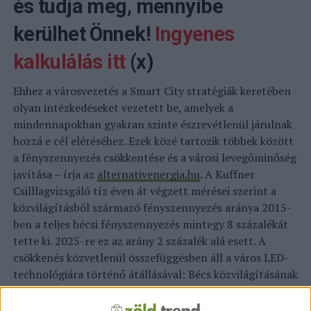
és tudja meg, mennyibe
kerülhet Önnek!
Ingyenes
kalkulálás itt
(x)
Ehhez a városvezetés a Smart City stratégiák keretében
olyan intézkedéseket vezetett be, amelyek a
mindennapokban gyakran szinte észrevétlenül járulnak
hozzá e cél eléréséhez. Ezek közé tartozik többek között
a fényszennyezés csökkentése és a városi levegőminőség
javítása – írja az
alternativenergia.hu
. A Kuffner
Csilllagvizsgáló tíz éven át végzett mérései szerint a
közvilágításból származó fényszennyezés aránya 2015-
ben a teljes bécsi fényszennyezés mintegy 8 százalékát
tette ki. 2025-re ez az arány 2 százalék alá esett. A
csökkenés közvetlenül összefüggésben áll a város LED-
technológiára történő átállásával: Bécs közvilágításának
már mintegy 80 százaléka LED-alapú, a teljes átállás
pedig várhatóan 2028-ra fejeződik be. A LED-es