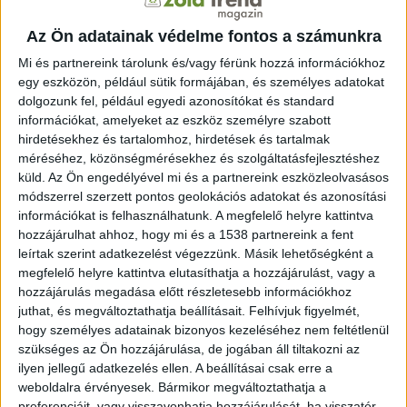
közvilágításra való átállással a város a korábbi
Az Ön adatainak védelme fontos a számunkra
energiafelhasználás mintegy 60 százalékat takarítja
meg, ami évente körülbelül 1000 tonna szén-dioxid-
Mi és partnereink tárolunk és/vagy férünk hozzá információkhoz
kibocsátás elmaradását jelenti. A bécsi modell egyik
egy eszközön, például sütik formájában, és személyes adatokat
dolgozunk fel, például egyedi azonosítókat és standard
kulcseleme, hogy a város nem kizárólag piaci
információkat, amelyeket az eszköz személyre szabott
megoldásokra támaszkodott, hanem saját fejlesztésű,
hirdetésekhez és tartalomhoz, hirdetések és tartalmak
szabványosított LED-lámpatesteket hozott létre. Ennek
méréséhez, közönségmérésekhez és szolgáltatásfejlesztéshez
eredményeként gyorsabbá vált a karbantartás,
küld.
Az Ön engedélyével mi és a partnereink eszközleolvasásos
csökkentek az üzemeltetési költségek és jelentősen
módszerrel szerzett pontos geolokációs adatokat és azonosítási
megnőtt az élettartam: ezek a lámpák akár ötvenszer
információkat is felhasználhatunk. A megfelelő helyre kattintva
tovább működnek, mint a korábbi fényforrások, a
hozzájárulhat ahhoz, hogy mi és a 1538 partnereink a fent
leírtak szerint adatkezelést végezzünk. Másik lehetőségként a
garanciális idejük pedig – a napi üzemeltetés mellett-
megfelelő helyre kattintva elutasíthatja a hozzájárulást, vagy a
elérheti a 17 évet.
hozzájárulás megadása előtt részletesebb információkhoz
juthat, és megváltoztathatja beállításait.
Felhívjuk figyelmét,
A fényszennyezés csökkenése mellett az osztrák főváros
hogy személyes adatainak bizonyos kezeléséhez nem feltétlenül
levegőminősége 2025-ben ismét elérte, sőt meg is
szükséges az Ön hozzájárulása, de jogában áll tiltakozni az
haladta az elmúlt évek kedvező szintjét. Már 2019-ben
ilyen jellegű adatkezelés ellen. A beállításai csak erre a
sikerült az EU valamennyi légszennyező anyagára
weboldalra érvényesek. Bármikor megváltoztathatja a
vonatkozó határértékeket minden mérőállomáson
preferenciáit, vagy visszavonhatja hozzájárulását, ha visszatér