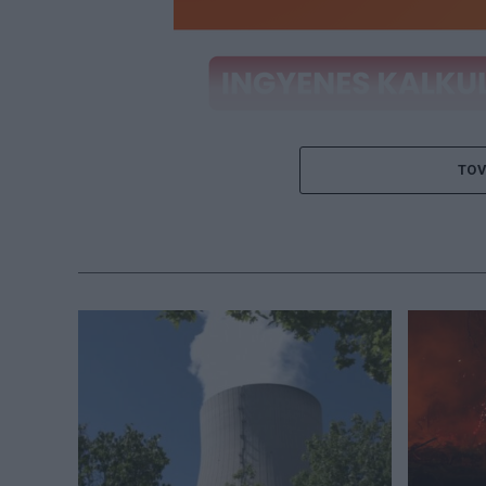
TOV
A kezdeményezés célja, hogy a fenntartha
részévé tegye. A program a helyszíni közön
Song Contest közvetítéseit mintegy 160 mi
felületeken keresztül. A bécsi rendezvény
60,000 látogatót érintenek. Emellett a vá
események akár 100-200,000 látogatót is v
a nagyságrend egyedülálló lehetőséget ter
széles közönséghez jusson el.
A
waterdro
kiváló hőtartó képességű, kényelmes fülle
stílusos alternatíva az egyszer használato