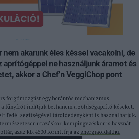
r nem akarunk éles késsel vacakolni, de
 aprítógéppel ne használjunk áramot és
tet, akkor a Chef’n VeggiChop pont
ors forgómozgást egy berántós mechanizmus
m a fűnyírót indítjuk be, hanem a zöldségaprító késeket.
lt fedél segítségével tárolóedényként is használhatjuk.
természetesen utazáskor, kempingezéskor is hasznát
llár, azaz kb. 4500 forint, írja az
energiaoldal.hu.