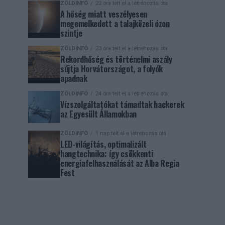
ZÖLDINFÓ
22 óra telt el a létrehozás óta
A hőség miatt veszélyesen
megemelkedett a talajközeli ózon
szintje
ZÖLDINFÓ
23 óra telt el a létrehozás óta
Rekordhőség és történelmi aszály
sújtja Horvátországot, a folyók
apadnak
ZÖLDINFÓ
24 óra telt el a létrehozás óta
Vízszolgáltatókat támadtak hackerek
az Egyesült Államokban
ZÖLDINFÓ
1 nap telt el a létrehozás óta
LED-világítás, optimalizált
hangtechnika: így csökkenti
energiafelhasználását az Alba Regia
Fest