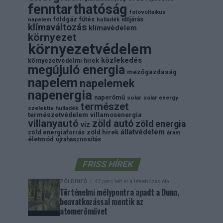
fenntarthatóság
fotovoltaikus
földgáz
fűtés
időjárás
napelem
hulladék
klímaváltozás
klímavédelem
környezet
környezetvédelem
közlekedés
környezetvédelmi hírek
megújuló energia
mezőgazdaság
napelem
napelemek
napenergia
naperőmű
solar
solar energy
természet
szelektiv hulladék
természetvédelem
villamosenergia
villanyautó
zöld autó
zöld energia
víz
állatvédelem
zöld energiaforrás
zöld hirek
áram
életmód
újrahasznosítás
FRISS HÍREK
ZÖLDINFÓ
42 perc telt el a létrehozás óta
Történelmi mélypontra apadt a Duna,
beavatkozással mentik az
atomerőművet