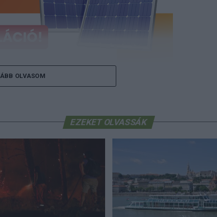
ÁBB OLVASOM
tó döntéseket a fesztiválélmény természetes
ség mellett globális szinten is hat: az Eurovision
llió néző követi világszerte televízión és online
EZEKET OLVASSÁK
 során három élő show és a főpróbák több mint
rosban zajló kísérő koncertek és tematikus
onzanak a teljes rendezvénysorozat ideje alatt.
Ez
emt arra, hogy a fenntartható hidratálás üzenete
p Eurovision Song Contest Vienna
2026 Kulacs
l ellátott rozsdamentes acélkulacs kézenfekvő és
s PET-palackok helyett. Ez a döntés jelentősen