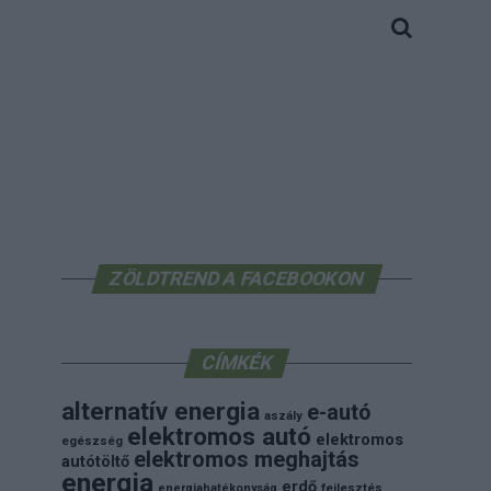
ZÖLDTREND A FACEBOOKON
CÍMKÉK
alternatív energia
e-autó
aszály
elektromos autó
elektromos
egészség
elektromos meghajtás
autótöltő
energia
erdő
energiahatékonyság
fejlesztés