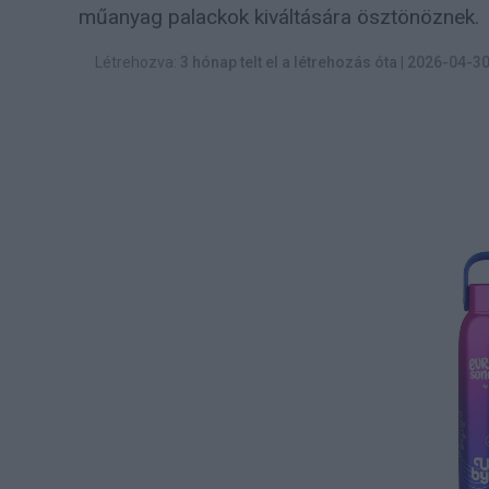
műanyag palackok kiváltására ösztönöznek.
Létrehozva:
3 hónap telt el a létrehozás óta
|
2026-04-3