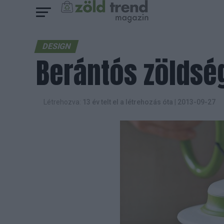
DESIGN
Berántós zöldsé
Létrehozva:
13 év telt el a létrehozás óta
|
2013-09-27