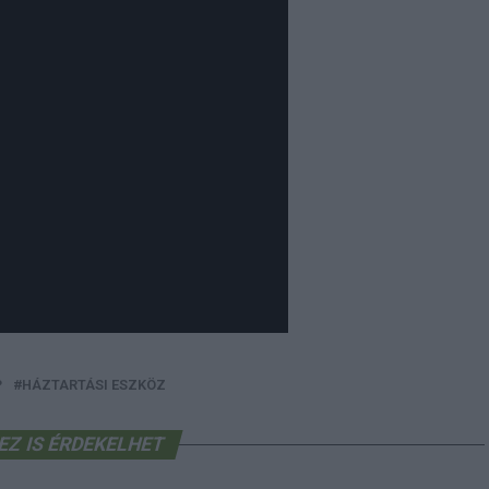
P
HÁZTARTÁSI ESZKÖZ
EZ IS ÉRDEKELHET