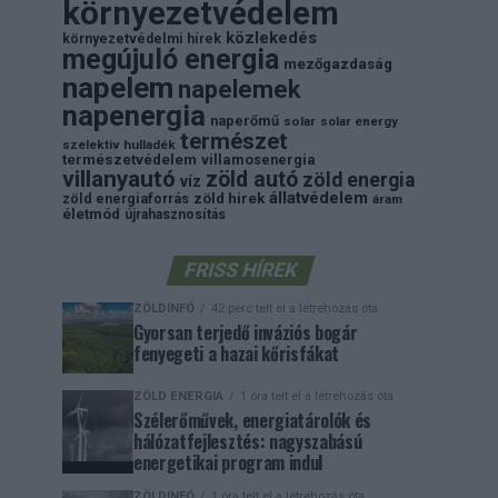
környezetvédelem
közlekedés
környezetvédelmi hírek
megújuló energia
mezőgazdaság
napelem
napelemek
napenergia
naperőmű
solar
solar energy
természet
szelektiv hulladék
természetvédelem
villamosenergia
villanyautó
zöld autó
zöld energia
víz
állatvédelem
zöld energiaforrás
zöld hirek
áram
életmód
újrahasznosítás
FRISS HÍREK
ZÖLDINFÓ
42 perc telt el a létrehozás óta
Gyorsan terjedő inváziós bogár
fenyegeti a hazai kőrisfákat
ZÖLD ENERGIA
1 óra telt el a létrehozás óta
Szélerőművek, energiatárolók és
hálózatfejlesztés: nagyszabású
energetikai program indul
ZÖLDINFÓ
1 óra telt el a létrehozás óta