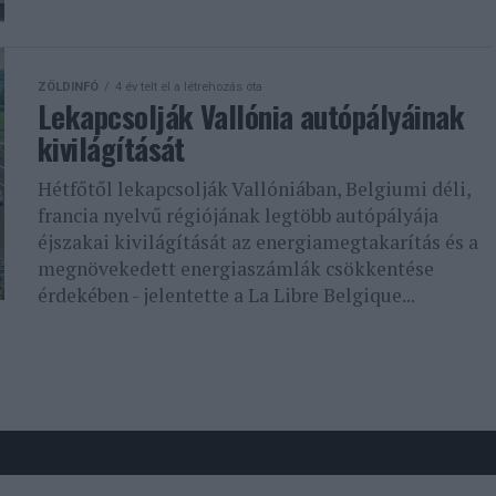
ZÖLDINFÓ
4 év telt el a létrehozás óta
Lekapcsolják Vallónia autópályáinak
kivilágítását
Hétfőtől lekapcsolják Vallóniában, Belgiumi déli,
francia nyelvű régiójának legtöbb autópályája
éjszakai kivilágítását az energiamegtakarítás és a
megnövekedett energiaszámlák csökkentése
érdekében - jelentette a La Libre Belgique...