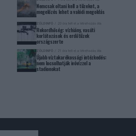
Nemcsak oltani kell a tüzeket, a
megelőzés lehet a valódi megoldás
ZÖLDINFÓ
20 óra telt el a létrehozás óta
Rekordhőség: vízhiány, vasúti
korlátozások és erdőtüzek
országszerte
ZÖLDINFÓ
21 óra telt el a létrehozás óta
Újabb víztakarékossági intézkedés:
nem locsolhatják ivóvízzel a
stadionokat