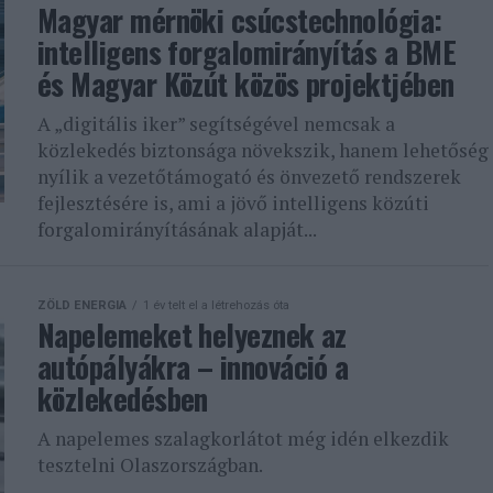
Magyar mérnöki csúcstechnológia:
intelligens forgalomirányítás a BME
és Magyar Közút közös projektjében
A „digitális iker” segítségével nemcsak a
közlekedés biztonsága növekszik, hanem lehetőség
nyílik a vezetőtámogató és önvezető rendszerek
fejlesztésére is, ami a jövő intelligens közúti
forgalomirányításának alapját...
ZÖLD ENERGIA
1 év telt el a létrehozás óta
Napelemeket helyeznek az
autópályákra – innováció a
közlekedésben
A napelemes szalagkorlátot még idén elkezdik
tesztelni Olaszországban.