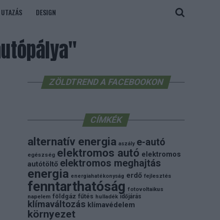
UTAZÁS
DESIGN
autópálya"
ZÖLDTREND A FACEBOOKON
CÍMKÉK
alternatív energia
e-autó
aszály
elektromos autó
elektromos
egészség
elektromos meghajtás
autótöltő
energia
erdő
energiahatékonyság
fejlesztés
fenntarthatóság
fotovoltaikus
földgáz
fűtés
időjárás
napelem
hulladék
klímaváltozás
klímavédelem
környezet