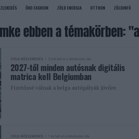
ÖZLEKEDÉS
ÖKO FASHION
ZÖLD ENERGIA
OTTHON
ZÖLDINFÓ
mke ebben a témakörben: "
ZÖLD KÖZLEKEDÉS
3 hét telt el a létrehozás óta
2027-től minden autósnak digitális
matrica kell Belgiumban
Fizetőssé válnak a belga autópályák jövőre.
ZÖLD KÖZLEKEDÉS
1 év telt el a létrehozás óta