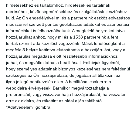
hirdetésekhez és tartalomhoz, hirdetések és tartalmak
ZÖLD KÖZLEKEDÉS
11 év telt el a létrehozás óta
Tehénlepénnyel száguld a biobusz
méréséhez, közönségmérésekhez és szolgáltatásfejlesztéshez
küld.
Az Ön engedélyével mi és a partnereink eszközleolvasásos
módszerrel szerzett pontos geolokációs adatokat és azonosítási
információkat is felhasználhatunk. A megfelelő helyre kattintva
hozzájárulhat ahhoz, hogy mi és a 1538 partnereink a fent
leírtak szerint adatkezelést végezzünk. Másik lehetőségként a
megfelelő helyre kattintva elutasíthatja a hozzájárulást, vagy a
hozzájárulás megadása előtt részletesebb információkhoz
ZÖLDTREND A FACEBOOKON
juthat, és megváltoztathatja beállításait.
Felhívjuk figyelmét,
hogy személyes adatainak bizonyos kezeléséhez nem feltétlenül
szükséges az Ön hozzájárulása, de jogában áll tiltakozni az
CÍMKÉK
ilyen jellegű adatkezelés ellen. A beállításai csak erre a
weboldalra érvényesek. Bármikor megváltoztathatja a
alternatív energia
e-autó
aszály
egészség
preferenciáit, vagy visszavonhatja hozzájárulását, ha visszatér
elektromos autó
elektromos autótöltő
erre az oldalra, és rákattint az oldal alján található
energia
elektromos meghajtás
energiahatékonyság
"Adatvédelem" gombra.
fenntarthatóság
erdő
fejlesztés
fotovoltaikus
klímaváltozás
földgáz
fűtés
időjárás
napelem
hulladék
környezet
klímavédelem
környezetvédelem
környezetvédelmi hírek