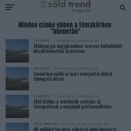
Minden címke ebben a témakörben:
"biometán"
ZÖLDINFÓ
3 hónap telt el a létrehozás óta
Zöldenergia nagyüzemben: szerves hulladékból
készül biometán Szarvason
ZÖLDINFÓ
8 hónap telt el a létrehozás óta
Januárban nyílik az ipari energiatárolókat
támogató kiírás
ZÖLDINFÓ
9 hónap telt el a létrehozás óta
Zöld átállás a molekulák szintjén: új
támogatások a megújuló gáztermeléshez
ZÖLD ENERGIA
10 hónap telt el a létrehozás óta
40 milliárd forintos pályázat indul biogázra: