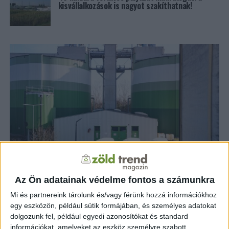
kisvállalkozások is nagyot szakíthatnak!
Az Ön adatainak védelme fontos a számunkra
ZÖLDINFÓ
1 év telt el a létrehozás óta
2030-ra háromszorosára nőhet a
Mi és partnereink tárolunk és/vagy férünk hozzá információkhoz
egy eszközön, például sütik formájában, és személyes adatokat
biogáz előállítása
dolgozunk fel, például egyedi azonosítókat és standard
információkat, amelyeket az eszköz személyre szabott