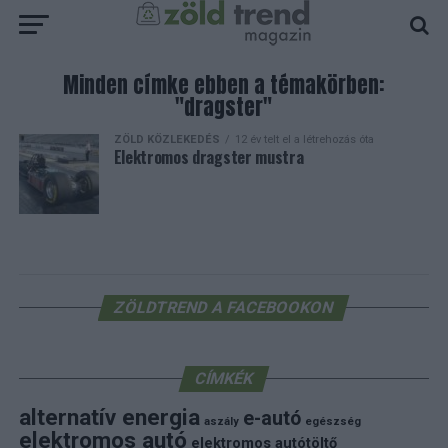
Minden címke ebben a témakörben:
"dragster"
ZÖLD KÖZLEKEDÉS
12 év telt el a létrehozás óta
Elektromos dragster mustra
ZÖLDTREND A FACEBOOKON
CÍMKÉK
alternatív energia
e-autó
aszály
egészség
elektromos autó
elektromos autótöltő