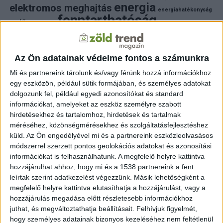
energia
elektromos meghajtás
energiahatékonyság
fenntarthatóság
erdő
fejlesztés
fotovoltaikus
klímaváltozás
földgáz
fűtés
időjárás
napelem
hulladék
környezet
klímavédelem
környezetvédelem
környezetvédelmi hírek
Az Ön adatainak védelme fontos a számunkra
megújuló energia
közlekedés
mezőgazdaság
Mi és partnereink tárolunk és/vagy férünk hozzá információkhoz
napelem
napenergia
napelemek
egy eszközön, például sütik formájában, és személyes adatokat
természet
naperőmű
solar
solar energy
szelektiv hulladék
dolgozunk fel, például egyedi azonosítókat és standard
villanyautó
zöld
természetvédelem
víz
villamosenergia
információkat, amelyeket az eszköz személyre szabott
autó
zöld energia
zöld energiaforrás
zöld hirek
hirdetésekhez és tartalomhoz, hirdetések és tartalmak
állatvédelem
életmód
áram
újrahasznosítás
méréséhez, közönségmérésekhez és szolgáltatásfejlesztéshez
küld.
Az Ön engedélyével mi és a partnereink eszközleolvasásos
FRISS HÍREK
módszerrel szerzett pontos geolokációs adatokat és azonosítási
információkat is felhasználhatunk. A megfelelő helyre kattintva
ZÖLDINFÓ
19 óra telt el a létrehozás óta
hozzájárulhat ahhoz, hogy mi és a 1538 partnereink a fent
A hőség miatt veszélyesen megemelkedett a
talajközeli ózon szintje
leírtak szerint adatkezelést végezzünk. Másik lehetőségként a
megfelelő helyre kattintva elutasíthatja a hozzájárulást, vagy a
hozzájárulás megadása előtt részletesebb információkhoz
ZÖLDINFÓ
20 óra telt el a létrehozás óta
Rekordhőség és történelmi aszály sújtja
juthat, és megváltoztathatja beállításait.
Felhívjuk figyelmét,
Horvátországot, a folyók apadnak
hogy személyes adatainak bizonyos kezeléséhez nem feltétlenül