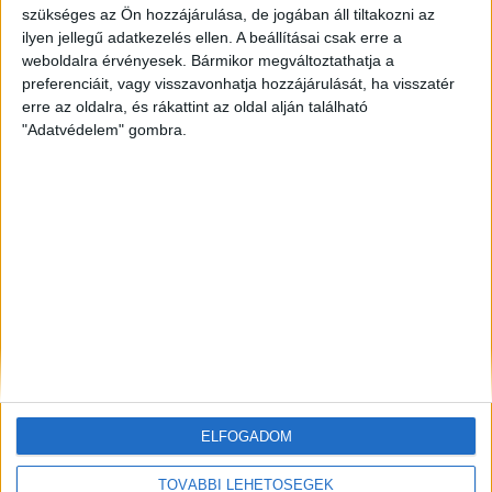
szükséges az Ön hozzájárulása, de jogában áll tiltakozni az
ilyen jellegű adatkezelés ellen. A beállításai csak erre a
ZÖLDINFÓ
20 óra telt el a létrehozás óta
Vízszolgáltatókat támadtak hackerek az Egyesült
weboldalra érvényesek. Bármikor megváltoztathatja a
Államokban
preferenciáit, vagy visszavonhatja hozzájárulását, ha visszatér
erre az oldalra, és rákattint az oldal alján található
"Adatvédelem" gombra.
ZÖLDINFÓ
21 óra telt el a létrehozás óta
LED-világítás, optimalizált hangtechnika: így
csökkenti energiafelhasználását az Alba Regia Fest
ZÖLDINFÓ
22 óra telt el a létrehozás óta
Új fejlesztés javíthatja a térség földgázellátásának
biztonságát
ELFOGADOM
TOVÁBBI LEHETŐSÉGEK