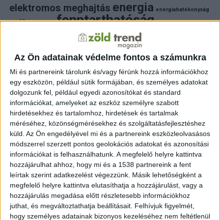
energia
elektromos meghajtás
energiahatékonyság
fenntarthatóság
erdő
fejlesztés
fotovoltaikus
klímaváltozás
földgáz
fűtés
időjárás
napelem
hulladék
környezet
klímavédelem
környezetvédelem
környezetvédelmi hírek
Az Ön adatainak védelme fontos a számunkra
megújuló energia
közlekedés
mezőgazdaság
Mi és partnereink tárolunk és/vagy férünk hozzá információkhoz
napelem
napenergia
napelemek
egy eszközön, például sütik formájában, és személyes adatokat
természet
naperőmű
solar
solar energy
szelektiv hulladék
dolgozunk fel, például egyedi azonosítókat és standard
villanyautó
zöld
természetvédelem
víz
villamosenergia
információkat, amelyeket az eszköz személyre szabott
autó
zöld energia
zöld energiaforrás
zöld hirek
hirdetésekhez és tartalomhoz, hirdetések és tartalmak
állatvédelem
életmód
áram
újrahasznosítás
méréséhez, közönségmérésekhez és szolgáltatásfejlesztéshez
küld.
Az Ön engedélyével mi és a partnereink eszközleolvasásos
FRISS HÍREK
módszerrel szerzett pontos geolokációs adatokat és azonosítási
információkat is felhasználhatunk. A megfelelő helyre kattintva
ZÖLDINFÓ
46 perc telt el a létrehozás óta
hozzájárulhat ahhoz, hogy mi és a 1538 partnereink a fent
Történelmi mélypontra apadt a Duna,
beavatkozással mentik az atomerőművet
leírtak szerint adatkezelést végezzünk. Másik lehetőségként a
megfelelő helyre kattintva elutasíthatja a hozzájárulást, vagy a
hozzájárulás megadása előtt részletesebb információkhoz
ZÖLDINFÓ
22 óra telt el a létrehozás óta
A hőség miatt veszélyesen megemelkedett a
juthat, és megváltoztathatja beállításait.
Felhívjuk figyelmét,
talajközeli ózon szintje
hogy személyes adatainak bizonyos kezeléséhez nem feltétlenül