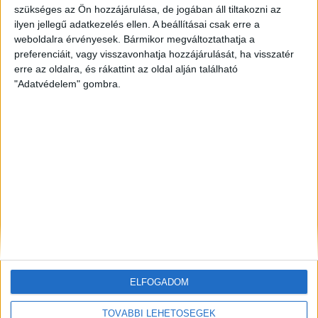
szükséges az Ön hozzájárulása, de jogában áll tiltakozni az
ilyen jellegű adatkezelés ellen. A beállításai csak erre a
ZÖLDINFÓ
23 óra telt el a létrehozás óta
Rekordhőség és történelmi aszály sújtja
weboldalra érvényesek. Bármikor megváltoztathatja a
Horvátországot, a folyók apadnak
preferenciáit, vagy visszavonhatja hozzájárulását, ha visszatér
erre az oldalra, és rákattint az oldal alján található
"Adatvédelem" gombra.
ZÖLDINFÓ
24 óra telt el a létrehozás óta
Vízszolgáltatókat támadtak hackerek az Egyesült
Államokban
ZÖLDINFÓ
1 nap telt el a létrehozás óta
LED-világítás, optimalizált hangtechnika: így
csökkenti energiafelhasználását az Alba Regia Fest
ELFOGADOM
TOVÁBBI LEHETŐSÉGEK