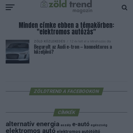
Minden címke ebben a témakörben:
"elektromos autózás"
ZÖLD KÖZLEKEDÉS
12 év telt el a létrehozás óta
Begurult az Audi e-tron – konnektoros a
közeljövő?
ZÖLDTREND A FACEBOOKON
CÍMKÉK
alternatív energia
e-autó
aszály
egészség
elektromos autó
elektromos autótöltő