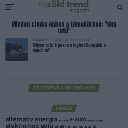
Minden címke ebben a témakörben: "fém
tető"
ZÖLDINFÓ
4 év telt el a létrehozás óta
Milyen tető típuson a leghatékonyabb a
napelem?
ZÖLDTREND A FACEBOOKON
CÍMKÉK
alternatív energia
e-autó
aszály
egészség
elektromos autó
elektromos autótöltő