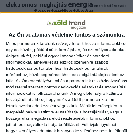
energia
elektromos meghajtás
energiahatékonyság
fenntarthatóság
erdő
fejlesztés
fotovoltaikus
klímaváltozás
földgáz
fűtés
időjárás
napelem
hulladék
környezet
klímavédelem
környezetvédelem
környezetvédelmi hírek
Az Ön adatainak védelme fontos a számunkra
megújuló energia
közlekedés
mezőgazdaság
Mi és partnereink tárolunk és/vagy férünk hozzá információkhoz
napelem
napenergia
napelemek
egy eszközön, például sütik formájában, és személyes adatokat
természet
naperőmű
solar
solar energy
szelektiv hulladék
dolgozunk fel, például egyedi azonosítókat és standard
villanyautó
zöld
természetvédelem
víz
villamosenergia
információkat, amelyeket az eszköz személyre szabott
autó
zöld energia
zöld energiaforrás
zöld hirek
hirdetésekhez és tartalomhoz, hirdetések és tartalmak
állatvédelem
életmód
áram
újrahasznosítás
méréséhez, közönségmérésekhez és szolgáltatásfejlesztéshez
küld.
Az Ön engedélyével mi és a partnereink eszközleolvasásos
FRISS HÍREK
módszerrel szerzett pontos geolokációs adatokat és azonosítási
információkat is felhasználhatunk. A megfelelő helyre kattintva
ZÖLDINFÓ
17 óra telt el a létrehozás óta
hozzájárulhat ahhoz, hogy mi és a 1538 partnereink a fent
Lakóházakat, vállalkozásokat és legelőket is
veszélyeztetnek az amerikai erdőtüzek
leírtak szerint adatkezelést végezzünk. Másik lehetőségként a
megfelelő helyre kattintva elutasíthatja a hozzájárulást, vagy a
hozzájárulás megadása előtt részletesebb információkhoz
ZÖLD ENERGIA
19 óra telt el a létrehozás óta
Rekordokat döntő úszó szélerőművet állított
juthat, és megváltoztathatja beállításait.
Felhívjuk figyelmét,
üzembe Kína a Dél-kínai-tengeren
hogy személyes adatainak bizonyos kezeléséhez nem feltétlenül