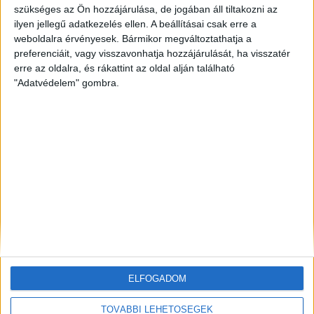
szükséges az Ön hozzájárulása, de jogában áll tiltakozni az
ilyen jellegű adatkezelés ellen. A beállításai csak erre a
ZÖLDINFÓ
21 óra telt el a létrehozás óta
A Velencei-tó ökológiai állapotát javítják: tíz
weboldalra érvényesek. Bármikor megváltoztathatja a
helyszínen indulnak élőhelyvédelmi munkák
preferenciáit, vagy visszavonhatja hozzájárulását, ha visszatér
erre az oldalra, és rákattint az oldal alján található
"Adatvédelem" gombra.
ZÖLDINFÓ
21 óra telt el a létrehozás óta
Egyre nagyobb a vízhiány a somogyi erdőkben, új
megoldásokat keresnek
ZÖLDINFÓ
22 óra telt el a létrehozás óta
A fiatal fák élveznek elsőbbséget: új öntözési
protokollt dolgozott ki a FŐKERT
ELFOGADOM
TOVÁBBI LEHETŐSÉGEK