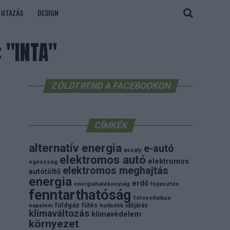
UTAZÁS
DESIGN
 "INTA"
ZÖLDTREND A FACEBOOKON
CÍMKÉK
alternatív energia
e-autó
aszály
elektromos autó
elektromos
egészség
elektromos meghajtás
autótöltő
energia
erdő
energiahatékonyság
fejlesztés
fenntarthatóság
fotovoltaikus
földgáz
fűtés
időjárás
napelem
hulladék
klímaváltozás
klímavédelem
környezet