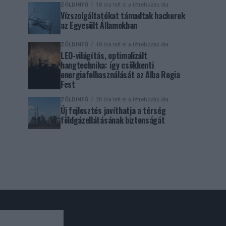
ZÖLDINFÓ
18 óra telt el a létrehozás óta
Vízszolgáltatókat támadtak hackerek
az Egyesült Államokban
ZÖLDINFÓ
18 óra telt el a létrehozás óta
LED-világítás, optimalizált
hangtechnika: így csökkenti
energiafelhasználását az Alba Regia
Fest
ZÖLDINFÓ
20 óra telt el a létrehozás óta
Új fejlesztés javíthatja a térség
földgázellátásának biztonságát