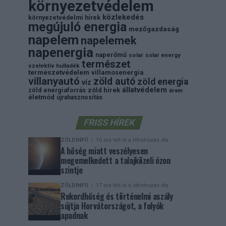
környezetvédelem
közlekedés
környezetvédelmi hírek
megújuló energia
mezőgazdaság
napelem
napelemek
napenergia
naperőmű
solar
solar energy
természet
szelektiv hulladék
természetvédelem
villamosenergia
villanyautó
zöld autó
zöld energia
víz
állatvédelem
zöld energiaforrás
zöld hirek
áram
életmód
újrahasznosítás
FRISS HÍREK
ZÖLDINFÓ
16 óra telt el a létrehozás óta
A hőség miatt veszélyesen
megemelkedett a talajközeli ózon
szintje
ZÖLDINFÓ
17 óra telt el a létrehozás óta
Rekordhőség és történelmi aszály
sújtja Horvátországot, a folyók
apadnak