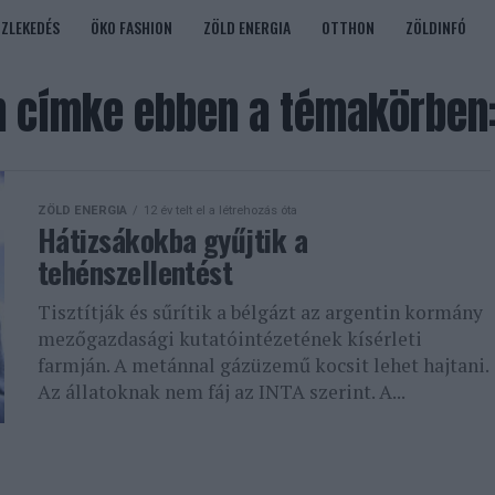
ÖZLEKEDÉS
ÖKO FASHION
ZÖLD ENERGIA
OTTHON
ZÖLDINFÓ
 címke ebben a témakörben:
ZÖLD ENERGIA
12 év telt el a létrehozás óta
Hátizsákokba gyűjtik a
tehénszellentést
Tisztítják és sűrítik a bélgázt az argentin kormány
mezőgazdasági kutatóintézetének kísérleti
farmján. A metánnal gázüzemű kocsit lehet hajtani.
Az állatoknak nem fáj az INTA szerint. A...