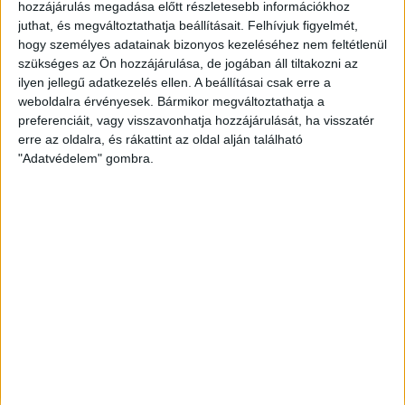
hozzájárulás megadása előtt részletesebb információkhoz
juthat, és megváltoztathatja beállításait.
Felhívjuk figyelmét,
FRISS HÍREK
hogy személyes adatainak bizonyos kezeléséhez nem feltétlenül
ZÖLDINFÓ
15 óra telt el a létrehozás óta
szükséges az Ön hozzájárulása, de jogában áll tiltakozni az
új program támogatja a magyar kkv-k fenntartható
ilyen jellegű adatkezelés ellen. A beállításai csak erre a
működését
weboldalra érvényesek. Bármikor megváltoztathatja a
preferenciáit, vagy visszavonhatja hozzájárulását, ha visszatér
ZÖLDINFÓ
16 óra telt el a létrehozás óta
erre az oldalra, és rákattint az oldal alján található
A klímaváltozás új korszakot nyit a Dunán: a jövő
"Adatvédelem" gombra.
vízgazdálkodásához új szemléletre lesz szükség
ZÖLDINFÓ
16 óra telt el a létrehozás óta
Hőségriasztás Magyarországon: emelkedik a Duna,
miközben rekordközeli a rendszerterhelés
ZÖLD KÖZLEKEDÉS
17 óra telt el a létrehozás óta
Hőhullám és energiacsúcs: a GreenGo napi 200 kW-
tal mérsékli az esti áramterhelést
ZÖLDINFÓ
17 óra telt el a létrehozás óta
Példát mutat Bécs: átfogó intézkedésekkel
készülnek az extrém nyári hőségre