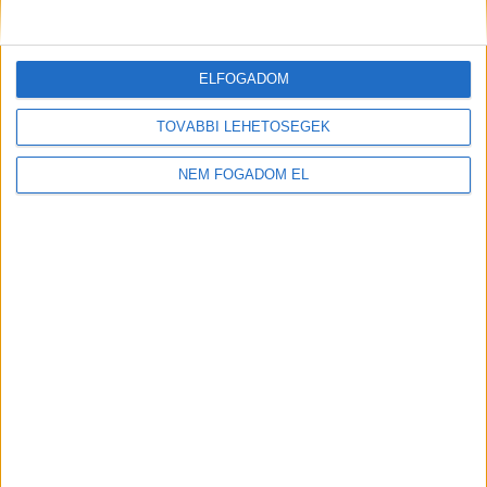
ELFOGADOM
TOVÁBBI LEHETŐSÉGEK
NEM FOGADOM EL
NYITÓLAP
ZÖLD KÖZLEKEDÉS
ÖKO FASHION
ZÖLD ENERGIA
OTTHON
ZÖLDINFÓ
UTAZÁS
DESIGN