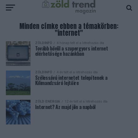
Minden címke ebben a témakörben:
"internet"
ZÖLDINFÓ
4 hónap telt el a létrehozás óta
Tovább bővül a szupergyors internet
elérhetősége hazánkban
ZÖLDINFÓ
4 év telt el a létrehozás óta
Szélessávú internetet telepítenek a
Kilimandzsáró lejtőire
ZÖLD ENERGIA
12 év telt el a létrehozás óta
Internet? Az majd jön a napból