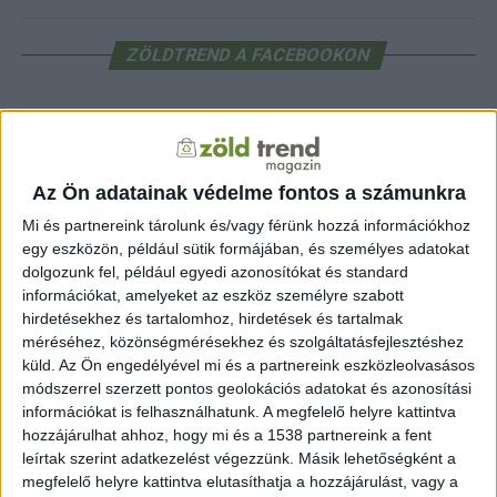
ZÖLDTREND A FACEBOOKON
CÍMKÉK
alternatív energia
e-autó
aszály
egészség
Az Ön adatainak védelme fontos a számunkra
elektromos autó
elektromos autótöltő
energia
elektromos meghajtás
Mi és partnereink tárolunk és/vagy férünk hozzá információkhoz
energiahatékonyság
fenntarthatóság
egy eszközön, például sütik formájában, és személyes adatokat
erdő
fejlesztés
fotovoltaikus
dolgozunk fel, például egyedi azonosítókat és standard
klímaváltozás
földgáz
fűtés
időjárás
napelem
hulladék
információkat, amelyeket az eszköz személyre szabott
környezet
klímavédelem
hirdetésekhez és tartalomhoz, hirdetések és tartalmak
környezetvédelem
környezetvédelmi hírek
méréséhez, közönségmérésekhez és szolgáltatásfejlesztéshez
megújuló energia
közlekedés
mezőgazdaság
küld.
Az Ön engedélyével mi és a partnereink eszközleolvasásos
napelem
napenergia
napelemek
módszerrel szerzett pontos geolokációs adatokat és azonosítási
természet
információkat is felhasználhatunk. A megfelelő helyre kattintva
naperőmű
solar
solar energy
szelektiv hulladék
villanyautó
zöld
hozzájárulhat ahhoz, hogy mi és a 1538 partnereink a fent
víz
természetvédelem
villamosenergia
autó
zöld energia
leírtak szerint adatkezelést végezzünk. Másik lehetőségként a
zöld energiaforrás
zöld hirek
állatvédelem
életmód
áram
újrahasznosítás
megfelelő helyre kattintva elutasíthatja a hozzájárulást, vagy a