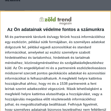
ZÖLDINFÓ
1 hónap telt el a létrehozás óta
Újabb extrém hőhullám figyelmeztet a
klímaváltozás hatásaira
Az Ön adatainak védelme fontos a számunkra
ZÖLDINFÓ
5 hónap telt el a létrehozás óta
Mi és partnereink tárolunk és/vagy férünk hozzá információkhoz
Egyre nehezebb elviselni a nyarakat: ezt
egy eszközön, például sütik formájában, és személyes adatokat
mutatják a mérések
dolgozunk fel, például egyedi azonosítókat és standard
információkat, amelyeket az eszköz személyre szabott
hirdetésekhez és tartalomhoz, hirdetések és tartalmak
ZÖLDINFÓ
1 év telt el a létrehozás óta
A hazai kutatók is figyelmeztetnek a talaj
méréséhez, közönségmérésekhez és szolgáltatásfejlesztéshez
vészes állapotára
küld.
Az Ön engedélyével mi és a partnereink eszközleolvasásos
módszerrel szerzett pontos geolokációs adatokat és azonosítási
információkat is felhasználhatunk. A megfelelő helyre kattintva
ZÖLDINFÓ
1 év telt el a létrehozás óta
hozzájárulhat ahhoz, hogy mi és a 1538 partnereink a fent
A nyarak forróbbá és szárazabbá váltak
leírtak szerint adatkezelést végezzünk. Másik lehetőségként a
megfelelő helyre kattintva elutasíthatja a hozzájárulást, vagy a
hozzájárulás megadása előtt részletesebb információkhoz
juthat, és megváltoztathatja beállításait.
Felhívjuk figyelmét,
hogy személyes adatainak bizonyos kezeléséhez nem feltétlenül