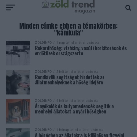
Minden címke ebben a témakörben:
"kánikula"
ZÖLDINFÓ
1 nap telt el a létrehozás óta
Rekordhőség: vízhiány, vasúti korlátozások és
erdőtüzek országszerte
ZÖLDINFÓ
2 hét telt el a létrehozás óta
Rendkívüli segítséget hirdettek az
állatmenhelyeknek a hőség idejére
ZÖLDINFÓ
4 hét telt el a létrehozás óta
Árnyékolók és kutyamedencék segítik a
menhelyi állatokat a nyári hőségben
ZÖLDINFÓ
1 hónap telt el a létrehozás óta
A hőségben az állatokra is különösen figyelni