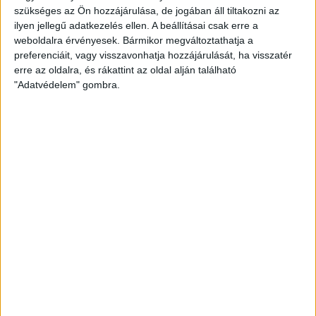
szükséges az Ön hozzájárulása, de jogában áll tiltakozni az
ilyen jellegű adatkezelés ellen. A beállításai csak erre a
weboldalra érvényesek. Bármikor megváltoztathatja a
preferenciáit, vagy visszavonhatja hozzájárulását, ha visszatér
erre az oldalra, és rákattint az oldal alján található
"Adatvédelem" gombra.
ZÖLDINFÓ
3 év telt el a létrehozás óta
Így védekezik Bécs a hőség ellen
1 OLDAL 2
1
2