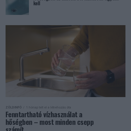
kell
ZÖLDINFÓ
1 hónap telt el a létrehozás óta
Fenntartható vízhasználat a
hőségben – most minden csepp
számít