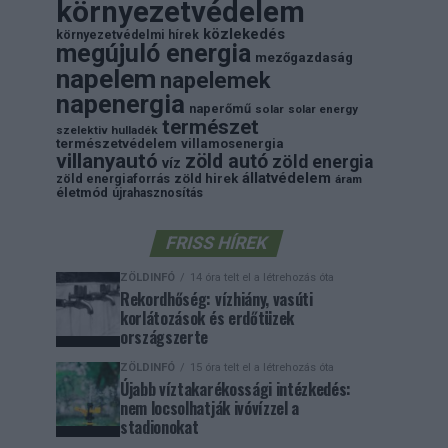
környezetvédelem
közlekedés
környezetvédelmi hírek
megújuló energia
mezőgazdaság
napelem
napelemek
napenergia
naperőmű
solar
solar energy
természet
szelektiv hulladék
természetvédelem
villamosenergia
villanyautó
zöld autó
zöld energia
víz
állatvédelem
zöld energiaforrás
zöld hirek
áram
életmód
újrahasznosítás
FRISS HÍREK
ZÖLDINFÓ
14 óra telt el a létrehozás óta
Rekordhőség: vízhiány, vasúti
korlátozások és erdőtüzek
országszerte
ZÖLDINFÓ
15 óra telt el a létrehozás óta
Újabb víztakarékossági intézkedés:
nem locsolhatják ivóvízzel a
stadionokat