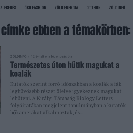
ÖZLEKEDÉS
ÖKO FASHION
ZÖLD ENERGIA
OTTHON
ZÖLDINFÓ
címke ebben a témakörben:
ZÖLDINFÓ
12 év telt el a létrehozás óta
Természetes úton hűtik magukat a
koalák
Kutatók szerint forró időszakban a koalák a fák
leghűvösebb részét ölelve igyekeznek magukat
lehűteni. A Királyi Társaság Biology Letters
folyóiratában megjelent tanulmányban a kutatók
hőkamerákat alkalmaztak, és...