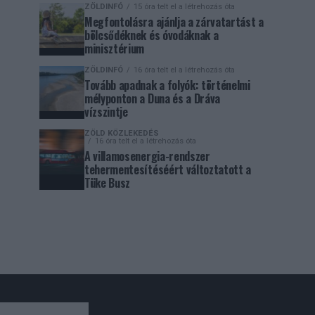
ZÖLDINFÓ
15 óra telt el a létrehozás óta
Megfontolásra ajánlja a zárvatartást a
bölcsődéknek és óvodáknak a
minisztérium
ZÖLDINFÓ
16 óra telt el a létrehozás óta
Tovább apadnak a folyók: történelmi
mélyponton a Duna és a Dráva
vízszintje
ZÖLD KÖZLEKEDÉS
16 óra telt el a létrehozás óta
A villamosenergia-rendszer
tehermentesítéséért változtatott a
Tüke Busz