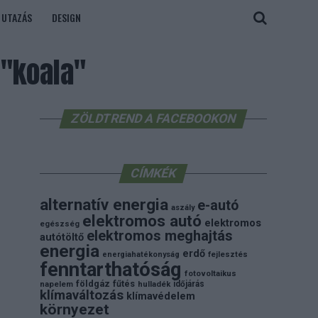
UTAZÁS
DESIGN
 "koala"
ZÖLDTREND A FACEBOOKON
CÍMKÉK
alternatív energia
e-autó
aszály
elektromos autó
elektromos
egészség
elektromos meghajtás
autótöltő
energia
erdő
energiahatékonyság
fejlesztés
fenntarthatóság
fotovoltaikus
földgáz
fűtés
időjárás
napelem
hulladék
klímaváltozás
klímavédelem
környezet