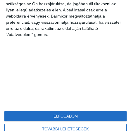
szükséges az Ön hozzájárulása, de jogában áll tiltakozni az
ilyen jellegű adatkezelés ellen. A beállításai csak erre a
ZÖLDINFÓ
3 óra telt el a létrehozás óta
Egyre nagyobb a vízhiány a somogyi erdőkben, új
weboldalra érvényesek. Bármikor megváltoztathatja a
megoldásokat keresnek
preferenciáit, vagy visszavonhatja hozzájárulását, ha visszatér
erre az oldalra, és rákattint az oldal alján található
"Adatvédelem" gombra.
ZÖLDINFÓ
3 óra telt el a létrehozás óta
A fiatal fák élveznek elsőbbséget: új öntözési
protokollt dolgozott ki a FŐKERT
ZÖLDINFÓ
4 óra telt el a létrehozás óta
A szakértők szerint egyre nagyobb figyelmet
érdemel a nyári légszennyezés
ELFOGADOM
TOVÁBBI LEHETŐSÉGEK