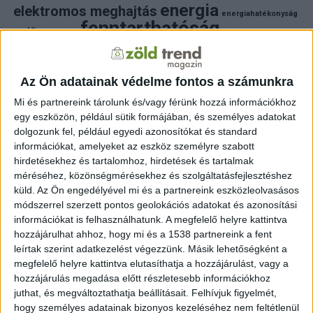
energia
elektromos meghajtás
energiahatékonyság
fenntarthatóság
erdő
fejlesztés
fotovoltaikus
klímaváltozás
földgáz
fűtés
időjárás
napelem
hulladék
környezet
klímavédelem
környezetvédelem
környezetvédelmi hírek
Az Ön adatainak védelme fontos a számunkra
megújuló energia
közlekedés
mezőgazdaság
Mi és partnereink tárolunk és/vagy férünk hozzá információkhoz
napelem
napenergia
napelemek
egy eszközön, például sütik formájában, és személyes adatokat
természet
naperőmű
solar
solar energy
szelektiv hulladék
dolgozunk fel, például egyedi azonosítókat és standard
villanyautó
zöld
természetvédelem
víz
villamosenergia
információkat, amelyeket az eszköz személyre szabott
autó
zöld energia
zöld energiaforrás
zöld hirek
hirdetésekhez és tartalomhoz, hirdetések és tartalmak
állatvédelem
életmód
áram
újrahasznosítás
méréséhez, közönségmérésekhez és szolgáltatásfejlesztéshez
küld.
Az Ön engedélyével mi és a partnereink eszközleolvasásos
FRISS HÍREK
módszerrel szerzett pontos geolokációs adatokat és azonosítási
információkat is felhasználhatunk. A megfelelő helyre kattintva
ZÖLD ENERGIA
39 perc telt el a létrehozás óta
hozzájárulhat ahhoz, hogy mi és a 1538 partnereink a fent
Rekordokat döntő úszó szélerőművet állított
üzembe Kína a Dél-kínai-tengeren
leírtak szerint adatkezelést végezzünk. Másik lehetőségként a
megfelelő helyre kattintva elutasíthatja a hozzájárulást, vagy a
hozzájárulás megadása előtt részletesebb információkhoz
ZÖLDINFÓ
3 óra telt el a létrehozás óta
A Velencei-tó ökológiai állapotát javítják: tíz
juthat, és megváltoztathatja beállításait.
Felhívjuk figyelmét,
helyszínen indulnak élőhelyvédelmi munkák
hogy személyes adatainak bizonyos kezeléséhez nem feltétlenül