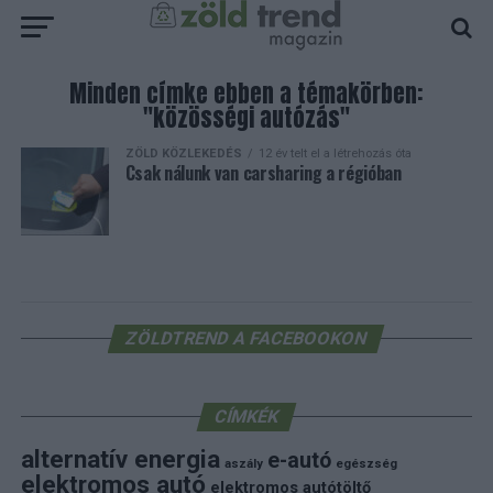
Minden címke ebben a témakörben:
"közösségi autózás"
ZÖLD KÖZLEKEDÉS
12 év telt el a létrehozás óta
Csak nálunk van carsharing a régióban
ZÖLDTREND A FACEBOOKON
CÍMKÉK
alternatív energia
e-autó
aszály
egészség
elektromos autó
elektromos autótöltő