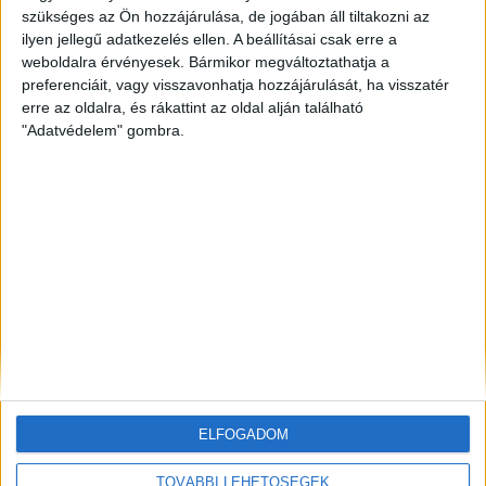
szükséges az Ön hozzájárulása, de jogában áll tiltakozni az
ilyen jellegű adatkezelés ellen. A beállításai csak erre a
ZÖLD KÖZLEKEDÉS
1 óra telt el a létrehozás óta
Egyre nagyobb a kereslet: pörög a BMW elektromos
weboldalra érvényesek. Bármikor megváltoztathatja a
autóinak gyártása Debrecenben
preferenciáit, vagy visszavonhatja hozzájárulását, ha visszatér
erre az oldalra, és rákattint az oldal alján található
"Adatvédelem" gombra.
ZÖLDINFÓ
1 óra telt el a létrehozás óta
Hőség, vízhiány, energiaválság: a vállalatoknak már
most fel kell készülniük a klímakockázatokra
ZÖLD ENERGIA
1 óra telt el a létrehozás óta
Gyorsabb, átláthatóbb és természetbarát
szélerőmű-fejlesztéseket sürget húsz hazai
szakmai szervezet
ELFOGADOM
TOVÁBBI LEHETŐSÉGEK