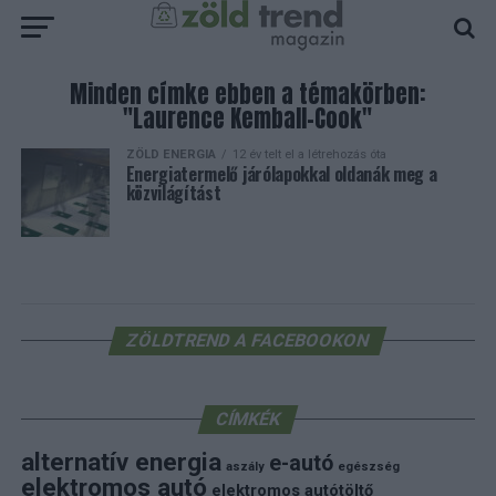
Minden címke ebben a témakörben:
"Laurence Kemball-Cook"
ZÖLD ENERGIA
12 év telt el a létrehozás óta
Energiatermelő járólapokkal oldanák meg a
közvilágítást
ZÖLDTREND A FACEBOOKON
CÍMKÉK
alternatív energia
e-autó
aszály
egészség
elektromos autó
elektromos autótöltő