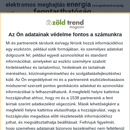
energia
elektromos meghajtás
energiahatékonyság
fenntarthatóság
erdő
fejlesztés
fotovoltaikus
klímaváltozás
földgáz
fűtés
időjárás
napelem
hulladék
környezet
klímavédelem
környezetvédelem
környezetvédelmi hírek
Az Ön adatainak védelme fontos a számunkra
megújuló energia
közlekedés
mezőgazdaság
Mi és partnereink tárolunk és/vagy férünk hozzá információkhoz
napelem
napenergia
napelemek
egy eszközön, például sütik formájában, és személyes adatokat
természet
naperőmű
solar
solar energy
szelektiv hulladék
dolgozunk fel, például egyedi azonosítókat és standard
villanyautó
zöld
természetvédelem
víz
villamosenergia
információkat, amelyeket az eszköz személyre szabott
autó
zöld energia
zöld energiaforrás
zöld hirek
hirdetésekhez és tartalomhoz, hirdetések és tartalmak
állatvédelem
életmód
áram
újrahasznosítás
méréséhez, közönségmérésekhez és szolgáltatásfejlesztéshez
küld.
Az Ön engedélyével mi és a partnereink eszközleolvasásos
FRISS HÍREK
módszerrel szerzett pontos geolokációs adatokat és azonosítási
információkat is felhasználhatunk. A megfelelő helyre kattintva
ZÖLDINFÓ
4 perc telt el a létrehozás óta
hozzájárulhat ahhoz, hogy mi és a 1538 partnereink a fent
Klímaállóbb erdők épülhetnek a Vértes ritka
tölgyeseinek segítségével
leírtak szerint adatkezelést végezzünk. Másik lehetőségként a
megfelelő helyre kattintva elutasíthatja a hozzájárulást, vagy a
hozzájárulás megadása előtt részletesebb információkhoz
ZÖLDINFÓ
33 perc telt el a létrehozás óta
A klímaváltozás átírja a magyar mezőgazdaság
juthat, és megváltoztathatja beállításait.
Felhívjuk figyelmét,
jövőjét
hogy személyes adatainak bizonyos kezeléséhez nem feltétlenül