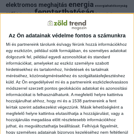
energia
elektromos meghajtás
energiahatékonyság
fenntarthatóság
erdő
fejlesztés
fotovoltaikus
klímaváltozás
földgáz
fűtés
időjárás
napelem
hulladék
környezet
klímavédelem
környezetvédelem
környezetvédelmi hírek
Az Ön adatainak védelme fontos a számunkra
megújuló energia
közlekedés
mezőgazdaság
Mi és partnereink tárolunk és/vagy férünk hozzá információkhoz
napelem
napenergia
napelemek
egy eszközön, például sütik formájában, és személyes adatokat
természet
naperőmű
solar
solar energy
szelektiv hulladék
dolgozunk fel, például egyedi azonosítókat és standard
villanyautó
zöld
természetvédelem
víz
villamosenergia
információkat, amelyeket az eszköz személyre szabott
autó
zöld energia
zöld energiaforrás
zöld hirek
hirdetésekhez és tartalomhoz, hirdetések és tartalmak
állatvédelem
életmód
áram
újrahasznosítás
méréséhez, közönségmérésekhez és szolgáltatásfejlesztéshez
küld.
Az Ön engedélyével mi és a partnereink eszközleolvasásos
FRISS HÍREK
módszerrel szerzett pontos geolokációs adatokat és azonosítási
információkat is felhasználhatunk. A megfelelő helyre kattintva
ZÖLD KÖZLEKEDÉS
2 perc telt el a létrehozás óta
hozzájárulhat ahhoz, hogy mi és a 1538 partnereink a fent
Egyre nagyobb a kereslet: pörög a BMW elektromos
autóinak gyártása Debrecenben
leírtak szerint adatkezelést végezzünk. Másik lehetőségként a
megfelelő helyre kattintva elutasíthatja a hozzájárulást, vagy a
hozzájárulás megadása előtt részletesebb információkhoz
ZÖLDINFÓ
5 perc telt el a létrehozás óta
Hőség, vízhiány, energiaválság: a vállalatoknak már
juthat, és megváltoztathatja beállításait.
Felhívjuk figyelmét,
most fel kell készülniük a klímakockázatokra
hogy személyes adatainak bizonyos kezeléséhez nem feltétlenül