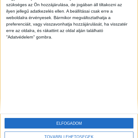
szükséges az Ön hozzájárulása, de jogában áll tiltakozni az
ilyen jellegű adatkezelés ellen. A beállításai csak erre a
ZÖLD ENERGIA
6 perc telt el a létrehozás óta
Gyorsabb, átláthatóbb és természetbarát
weboldalra érvényesek. Bármikor megváltoztathatja a
szélerőmű-fejlesztéseket sürget húsz hazai
preferenciáit, vagy visszavonhatja hozzájárulását, ha visszatér
szakmai szervezet
erre az oldalra, és rákattint az oldal alján található
"Adatvédelem" gombra.
ZÖLDINFÓ
7 perc telt el a létrehozás óta
Súlyosbodik az aszály hatása: természetvédelmi
terület ég a holland–német határ közelében
ZÖLDINFÓ
19 óra telt el a létrehozás óta
új program támogatja a magyar kkv-k fenntartható
működését
ELFOGADOM
TOVÁBBI LEHETŐSÉGEK