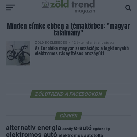
Minden címke ebben a témakörben: "magyar
találmány"
ZÖLD KÖZLEKEDÉS
12 év telt el a létrehozás óta
Az Eurobike magyar szenzációja: a legkönnyebb
elektromos rásegítéses országúti
ZÖLDTREND A FACEBOOKON
CÍMKÉK
alternatív energia
e-autó
aszály
egészség
elektromos autó
elektromos autótöltő