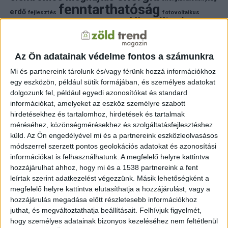
fenntarthatóság
erdő
fejlesztés
fotovoltaikus
klímaváltozás
földgáz
fűtés
időjárás
napelem
hulladék
környezet
klímavédelem
környezetvédelem
környezetvédelmi hírek
megújuló energia
Az Ön adatainak védelme fontos a számunkra
közlekedés
mezőgazdaság
napelem
napenergia
napelemek
Mi és partnereink tárolunk és/vagy férünk hozzá információkhoz
természet
egy eszközön, például sütik formájában, és személyes adatokat
naperőmű
solar
solar energy
szelektiv hulladék
villanyautó
zöld
dolgozunk fel, például egyedi azonosítókat és standard
víz
természetvédelem
villamosenergia
autó
zöld energia
zöld energiaforrás
zöld hirek
információkat, amelyeket az eszköz személyre szabott
állatvédelem
életmód
áram
újrahasznosítás
hirdetésekhez és tartalomhoz, hirdetések és tartalmak
méréséhez, közönségmérésekhez és szolgáltatásfejlesztéshez
FRISS HÍREK
küld.
Az Ön engedélyével mi és a partnereink eszközleolvasásos
módszerrel szerzett pontos geolokációs adatokat és azonosítási
ZÖLDINFÓ
13 óra telt el a létrehozás óta
információkat is felhasználhatunk. A megfelelő helyre kattintva
új program támogatja a magyar kkv-k fenntartható
hozzájárulhat ahhoz, hogy mi és a 1538 partnereink a fent
működését
leírtak szerint adatkezelést végezzünk. Másik lehetőségként a
megfelelő helyre kattintva elutasíthatja a hozzájárulást, vagy a
ZÖLDINFÓ
14 óra telt el a létrehozás óta
hozzájárulás megadása előtt részletesebb információkhoz
A klímaváltozás új korszakot nyit a Dunán: a jövő
juthat, és megváltoztathatja beállításait.
Felhívjuk figyelmét,
vízgazdálkodásához új szemléletre lesz szükség
hogy személyes adatainak bizonyos kezeléséhez nem feltétlenül