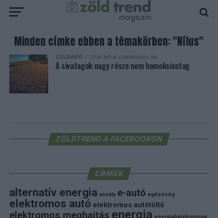
Minden címke ebben a témakörben: "Nílus"
ZÖLDINFÓ
12 év telt el a létrehozás óta
A sivatagok nagy része nem homoksivatag
ZÖLDTREND A FACEBOOKON
CÍMKÉK
alternatív energia
e-autó
aszály
egészség
elektromos autó
elektromos autótöltő
energia
elektromos meghajtás
energiahatékonyság