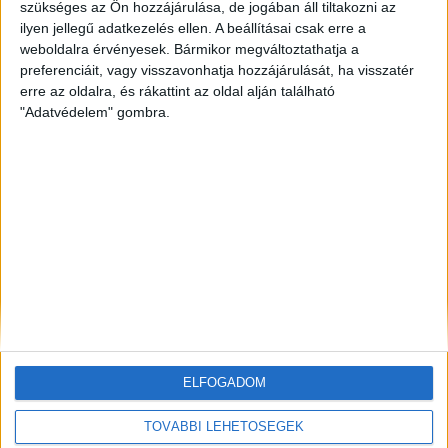
szükséges az Ön hozzájárulása, de jogában áll tiltakozni az
ZÖLDINFÓ
15 óra telt el a létrehozás óta
ilyen jellegű adatkezelés ellen. A beállításai csak erre a
Hőségriasztás Magyarországon: emelkedik a Duna,
weboldalra érvényesek. Bármikor megváltoztathatja a
miközben rekordközeli a rendszerterhelés
preferenciáit, vagy visszavonhatja hozzájárulását, ha visszatér
erre az oldalra, és rákattint az oldal alján található
ZÖLD KÖZLEKEDÉS
15 óra telt el a létrehozás óta
"Adatvédelem" gombra.
Hőhullám és energiacsúcs: a GreenGo napi 200 kW-
tal mérsékli az esti áramterhelést
ZÖLDINFÓ
15 óra telt el a létrehozás óta
Példát mutat Bécs: átfogó intézkedésekkel
készülnek az extrém nyári hőségre
ELFOGADOM
TOVÁBBI LEHETŐSÉGEK