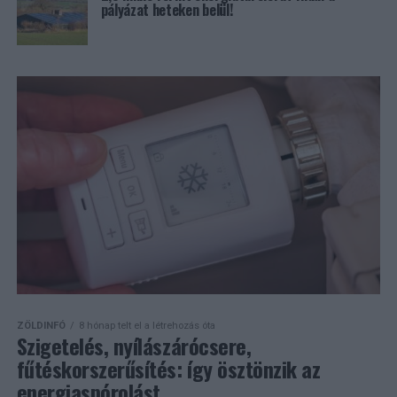
pályázat heteken belül!
ZÖLDINFÓ
8 hónap telt el a létrehozás óta
Szigetelés, nyílászárócsere,
fűtéskorszerűsítés: így ösztönzik az
energiaspórolást