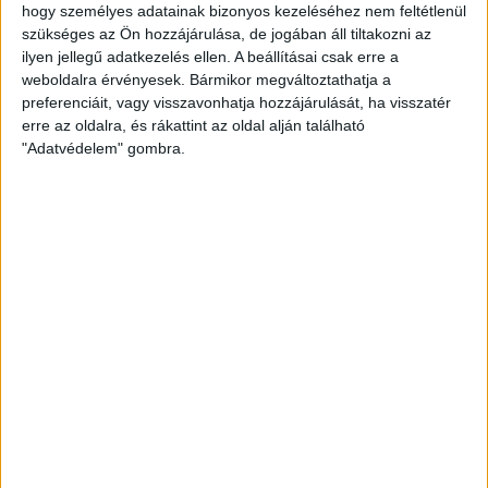
hogy személyes adatainak bizonyos kezeléséhez nem feltétlenül
szükséges az Ön hozzájárulása, de jogában áll tiltakozni az
ilyen jellegű adatkezelés ellen. A beállításai csak erre a
weboldalra érvényesek. Bármikor megváltoztathatja a
preferenciáit, vagy visszavonhatja hozzájárulását, ha visszatér
erre az oldalra, és rákattint az oldal alján található
"Adatvédelem" gombra.
ZÖLDINFÓ
10 hónap telt el a létrehozás óta
Rekordérdeklődés a távhő-
korszerűítésre – 134 milliárd
forintos igény érkezett be
1 OLDAL 3
1
2
3