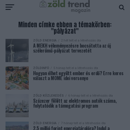
Minden címke ebben a témakörben:
"pályázat"
ZÖLD ENERGIA
2 hét telt el a létrehozás óta
A MEKH véleményezésre bocsátotta az új
szélerőmű-pályázat tervezetét
ZÖLDINFÓ
5 hónap telt el a létrehozás óta
Hogyan élhet együtt ember és erdő? Erre keres
választ a MOME idei versenye
ZÖLD KÖZLEKEDÉS
6 hónap telt el a létrehozás óta
Százezer fölött az elektromos autók száma,
folytatódik a támogatási program
ZÖLD ENERGIA
7 hónap telt el a létrehozás óta
2,5 millió forint energiatárolóra? Indul a