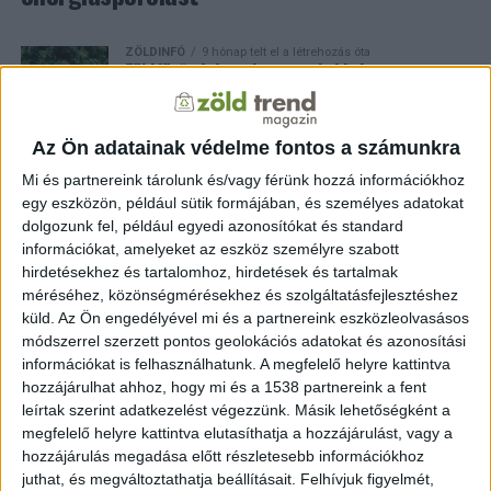
ZÖLDINFÓ
9 hónap telt el a létrehozás óta
Zöld jövőt építenek a gyerekekkel
Az Ön adatainak védelme fontos a számunkra
ZÖLDINFÓ
9 hónap telt el a létrehozás óta
Digitális fejlesztések segítik a zöld átállást a
Mi és partnereink tárolunk és/vagy férünk hozzá információkhoz
vidéki önkormányzatoknál
egy eszközön, például sütik formájában, és személyes adatokat
dolgozunk fel, például egyedi azonosítókat és standard
információkat, amelyeket az eszköz személyre szabott
ZÖLDINFÓ
9 hónap telt el a létrehozás óta
hirdetésekhez és tartalomhoz, hirdetések és tartalmak
Megkezdődik az energetikai kutatás-fejlesztési
pályázatok értékelése
méréséhez, közönségmérésekhez és szolgáltatásfejlesztéshez
küld.
Az Ön engedélyével mi és a partnereink eszközleolvasásos
módszerrel szerzett pontos geolokációs adatokat és azonosítási
információkat is felhasználhatunk. A megfelelő helyre kattintva
ZÖLDINFÓ
10 hónap telt el a létrehozás óta
Teljes támogatás a kistelepüléseknek:
hozzájárulhat ahhoz, hogy mi és a 1538 partnereink a fent
megújulhat a közvilágítás több mint ezer helyen
leírtak szerint adatkezelést végezzünk. Másik lehetőségként a
megfelelő helyre kattintva elutasíthatja a hozzájárulást, vagy a
hozzájárulás megadása előtt részletesebb információkhoz
juthat, és megváltoztathatja beállításait.
Felhívjuk figyelmét,