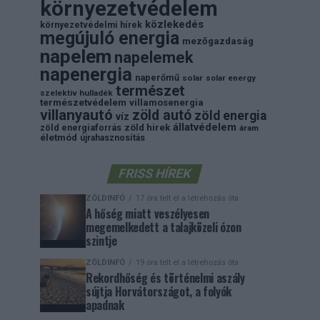
környezetvédelem
közlekedés
környezetvédelmi hírek
megújuló energia
mezőgazdaság
napelem
napelemek
napenergia
naperőmű
solar
solar energy
természet
szelektiv hulladék
természetvédelem
villamosenergia
villanyautó
zöld autó
zöld energia
víz
állatvédelem
zöld energiaforrás
zöld hirek
áram
életmód
újrahasznosítás
FRISS HÍREK
ZÖLDINFÓ
17 óra telt el a létrehozás óta
A hőség miatt veszélyesen
megemelkedett a talajközeli ózon
szintje
ZÖLDINFÓ
19 óra telt el a létrehozás óta
Rekordhőség és történelmi aszály
sújtja Horvátországot, a folyók
apadnak