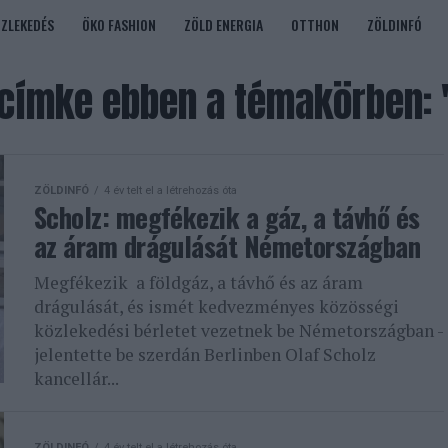
ÖZLEKEDÉS
ÖKO FASHION
ZÖLD ENERGIA
OTTHON
ZÖLDINFÓ
címke ebben a témakörben: 
ZÖLDINFÓ
4 év telt el a létrehozás óta
Scholz: megfékezik a gáz, a távhő és
az áram drágulását Németországban
Megfékezik a földgáz, a távhő és az áram
drágulását, és ismét kedvezményes közösségi
közlekedési bérletet vezetnek be Németországban -
jelentette be szerdán Berlinben Olaf Scholz
kancellár...
ZÖLDINFÓ
4 év telt el a létrehozás óta