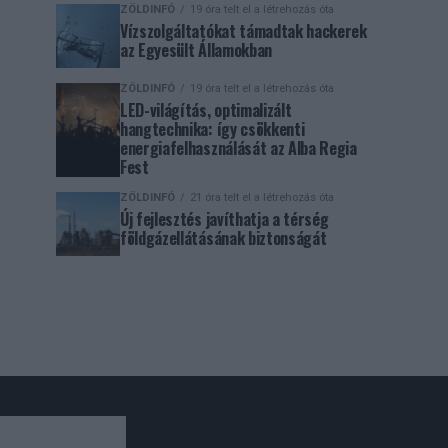
ZÖLDINFÓ
19 óra telt el a létrehozás óta
Vízszolgáltatókat támadtak hackerek
az Egyesült Államokban
ZÖLDINFÓ
19 óra telt el a létrehozás óta
LED-világítás, optimalizált
hangtechnika: így csökkenti
energiafelhasználását az Alba Regia
Fest
ZÖLDINFÓ
21 óra telt el a létrehozás óta
Új fejlesztés javíthatja a térség
földgázellátásának biztonságát