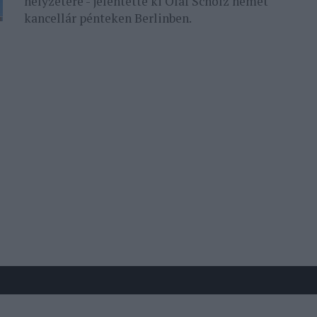
helyzetére - jelentette ki Olaf Scholz német
kancellár pénteken Berlinben.