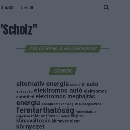
UTAZÁS
DESIGN
"Scholz"
ZÖLDTREND A FACEBOOKON
CÍMKÉK
alternatív energia
e-autó
aszály
elektromos autó
elektromos
egészség
elektromos meghajtás
autótöltő
energia
erdő
energiahatékonyság
fejlesztés
fenntarthatóság
fotovoltaikus
földgáz
fűtés
időjárás
napelem
hulladék
klímaváltozás
klímavédelem
környezet