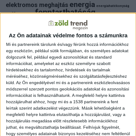
energia
elektromos meghajtás
energiahatékonyság
fenntarthatóság
erdő
fejlesztés
fotovoltaikus
klímaváltozás
földgáz
fűtés
időjárás
napelem
hulladék
környezet
klímavédelem
környezetvédelem
környezetvédelmi hírek
Az Ön adatainak védelme fontos a számunkra
megújuló energia
közlekedés
mezőgazdaság
Mi és partnereink tárolunk és/vagy férünk hozzá információkhoz
napelem
napenergia
napelemek
egy eszközön, például sütik formájában, és személyes adatokat
természet
naperőmű
solar
solar energy
szelektiv hulladék
dolgozunk fel, például egyedi azonosítókat és standard
villanyautó
zöld
természetvédelem
víz
villamosenergia
információkat, amelyeket az eszköz személyre szabott
autó
zöld energia
zöld energiaforrás
zöld hirek
hirdetésekhez és tartalomhoz, hirdetések és tartalmak
állatvédelem
életmód
áram
újrahasznosítás
méréséhez, közönségmérésekhez és szolgáltatásfejlesztéshez
küld.
Az Ön engedélyével mi és a partnereink eszközleolvasásos
FRISS HÍREK
módszerrel szerzett pontos geolokációs adatokat és azonosítási
információkat is felhasználhatunk. A megfelelő helyre kattintva
ZÖLDINFÓ
10 óra telt el a létrehozás óta
hozzájárulhat ahhoz, hogy mi és a 1538 partnereink a fent
Budapest zöldterületeit a kánikulában is öntözni kell
– a Főkert indokolta a korlátozást
leírtak szerint adatkezelést végezzünk. Másik lehetőségként a
megfelelő helyre kattintva elutasíthatja a hozzájárulást, vagy a
hozzájárulás megadása előtt részletesebb információkhoz
ZÖLDINFÓ
10 óra telt el a létrehozás óta
A hőség miatt korlátozzák az atomerőmű
juthat, és megváltoztathatja beállításait.
Felhívjuk figyelmét,
működését Szlovéniában
hogy személyes adatainak bizonyos kezeléséhez nem feltétlenül