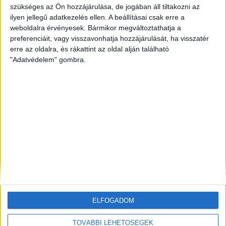
szükséges az Ön hozzájárulása, de jogában áll tiltakozni az
ilyen jellegű adatkezelés ellen. A beállításai csak erre a
ZÖLDINFÓ
17 óra telt el a létrehozás óta
Történelmi mélypontra apadt a Duna,
weboldalra érvényesek. Bármikor megváltoztathatja a
beavatkozással mentik az atomerőművet
preferenciáit, vagy visszavonhatja hozzájárulását, ha visszatér
erre az oldalra, és rákattint az oldal alján található
"Adatvédelem" gombra.
ZÖLDINFÓ
2 nap telt el a létrehozás óta
A hőség miatt veszélyesen megemelkedett a
talajközeli ózon szintje
ZÖLDINFÓ
2 nap telt el a létrehozás óta
Rekordhőség és történelmi aszály sújtja
Horvátországot, a folyók apadnak
ELFOGADOM
TOVÁBBI LEHETŐSÉGEK