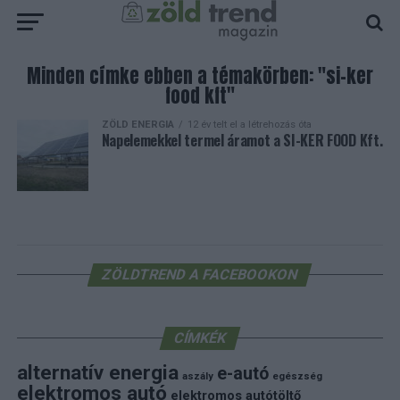
Minden címke ebben a témakörben: "si-ker
food kft"
ZÖLD ENERGIA
12 év telt el a létrehozás óta
Napelemekkel termel áramot a SI-KER FOOD Kft.
ZÖLDTREND A FACEBOOKON
CÍMKÉK
alternatív energia
e-autó
aszály
egészség
elektromos autó
elektromos autótöltő