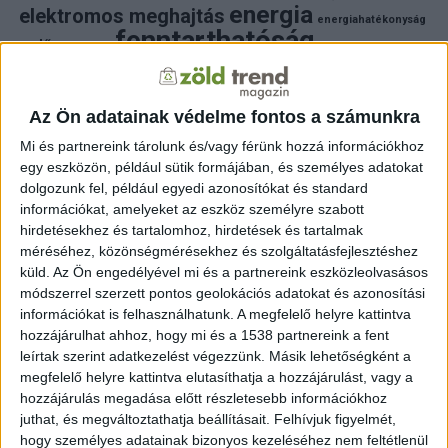
energia
elektromos meghajtás
energiahatékonyság
fenntarthatóság
erdő
fejlesztés
fotovoltaikus
klímaváltozás
földgáz
fűtés
időjárás
napelem
hulladék
környezet
klímavédelem
környezetvédelem
környezetvédelmi hírek
Az Ön adatainak védelme fontos a számunkra
megújuló energia
közlekedés
mezőgazdaság
Mi és partnereink tárolunk és/vagy férünk hozzá információkhoz
napelem
napenergia
napelemek
egy eszközön, például sütik formájában, és személyes adatokat
természet
naperőmű
solar
solar energy
szelektiv hulladék
dolgozunk fel, például egyedi azonosítókat és standard
villanyautó
zöld
víz
természetvédelem
villamosenergia
információkat, amelyeket az eszköz személyre szabott
autó
zöld energia
zöld energiaforrás
zöld hirek
hirdetésekhez és tartalomhoz, hirdetések és tartalmak
állatvédelem
életmód
áram
újrahasznosítás
méréséhez, közönségmérésekhez és szolgáltatásfejlesztéshez
küld.
Az Ön engedélyével mi és a partnereink eszközleolvasásos
FRISS HÍREK
módszerrel szerzett pontos geolokációs adatokat és azonosítási
információkat is felhasználhatunk. A megfelelő helyre kattintva
ZÖLDINFÓ
9 óra telt el a létrehozás óta
hozzájárulhat ahhoz, hogy mi és a 1538 partnereink a fent
új program támogatja a magyar kkv-k fenntartható
működését
leírtak szerint adatkezelést végezzünk. Másik lehetőségként a
megfelelő helyre kattintva elutasíthatja a hozzájárulást, vagy a
hozzájárulás megadása előtt részletesebb információkhoz
ZÖLDINFÓ
11 óra telt el a létrehozás óta
A klímaváltozás új korszakot nyit a Dunán: a jövő
juthat, és megváltoztathatja beállításait.
Felhívjuk figyelmét,
vízgazdálkodásához új szemléletre lesz szükség
hogy személyes adatainak bizonyos kezeléséhez nem feltétlenül