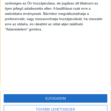
szükséges az Ön hozzájárulása, de jogában áll tiltakozni az
ilyen jellegű adatkezelés ellen. A beállításai csak erre a
ZÖLDINFÓ
11 óra telt el a létrehozás óta
Hőségriasztás Magyarországon: emelkedik a Duna,
weboldalra érvényesek. Bármikor megváltoztathatja a
miközben rekordközeli a rendszerterhelés
preferenciáit, vagy visszavonhatja hozzájárulását, ha visszatér
erre az oldalra, és rákattint az oldal alján található
"Adatvédelem" gombra.
ZÖLD KÖZLEKEDÉS
11 óra telt el a létrehozás óta
Hőhullám és energiacsúcs: a GreenGo napi 200 kW-
tal mérsékli az esti áramterhelést
ZÖLDINFÓ
12 óra telt el a létrehozás óta
Példát mutat Bécs: átfogó intézkedésekkel
készülnek az extrém nyári hőségre
ELFOGADOM
TOVÁBBI LEHETŐSÉGEK