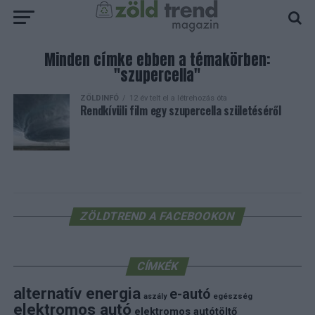
Minden címke ebben a témakörben:
"szupercella"
ZÖLDINFÓ
12 év telt el a létrehozás óta
Rendkívüli film egy szupercella születéséről
ZÖLDTREND A FACEBOOKON
CÍMKÉK
alternatív energia
e-autó
aszály
egészség
elektromos autó
elektromos autótöltő