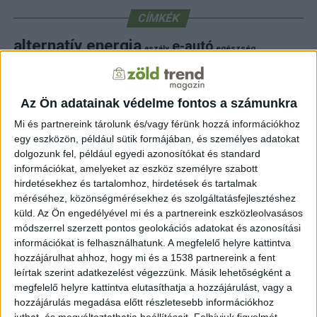
CÍMKÉK
alternatív energia
e-autó
aszály
egészség
elektromos autó
elektromos autótöltő
energia
elektromos meghajtás
energiahatékonyság
fenntarthatóság
erdő
fejlesztés
fotovoltaikus
Az Ön adatainak védelme fontos a számunkra
klímaváltozás
földgáz
fűtés
időjárás
napelem
hulladék
környezet
Mi és partnereink tárolunk és/vagy férünk hozzá információkhoz
klímavédelem
környezetvédelem
egy eszközön, például sütik formájában, és személyes adatokat
környezetvédelmi hírek
dolgozunk fel, például egyedi azonosítókat és standard
megújuló energia
közlekedés
mezőgazdaság
információkat, amelyeket az eszköz személyre szabott
napelem
napenergia
napelemek
hirdetésekhez és tartalomhoz, hirdetések és tartalmak
természet
méréséhez, közönségmérésekhez és szolgáltatásfejlesztéshez
naperőmű
solar
solar energy
szelektiv hulladék
villanyautó
zöld
természetvédelem
víz
villamosenergia
küld.
Az Ön engedélyével mi és a partnereink eszközleolvasásos
autó
zöld energia
zöld energiaforrás
zöld hirek
módszerrel szerzett pontos geolokációs adatokat és azonosítási
állatvédelem
életmód
áram
újrahasznosítás
információkat is felhasználhatunk. A megfelelő helyre kattintva
hozzájárulhat ahhoz, hogy mi és a 1538 partnereink a fent
FRISS HÍREK
leírtak szerint adatkezelést végezzünk. Másik lehetőségként a
megfelelő helyre kattintva elutasíthatja a hozzájárulást, vagy a
ZÖLDINFÓ
12 óra telt el a létrehozás óta
hozzájárulás megadása előtt részletesebb információkhoz
Budapest zöldterületeit a kánikulában is öntözni kell
juthat, és megváltoztathatja beállításait.
Felhívjuk figyelmét,