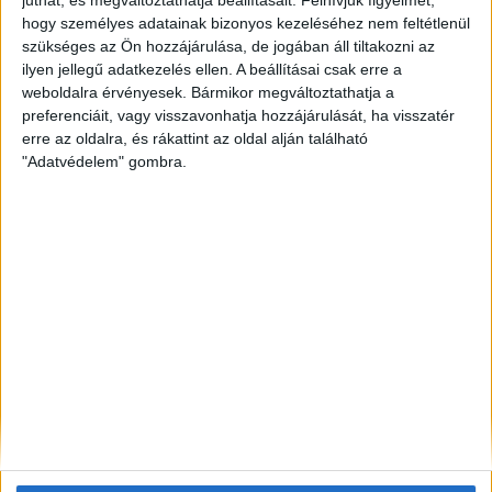
– a Főkert indokolta a korlátozást
hogy személyes adatainak bizonyos kezeléséhez nem feltétlenül
szükséges az Ön hozzájárulása, de jogában áll tiltakozni az
ZÖLDINFÓ
12 óra telt el a létrehozás óta
ilyen jellegű adatkezelés ellen. A beállításai csak erre a
A hőség miatt korlátozzák az atomerőmű
weboldalra érvényesek. Bármikor megváltoztathatja a
működését Szlovéniában
preferenciáit, vagy visszavonhatja hozzájárulását, ha visszatér
erre az oldalra, és rákattint az oldal alján található
ZÖLDINFÓ
19 óra telt el a létrehozás óta
"Adatvédelem" gombra.
Történelmi mélypontra apadt a Duna,
beavatkozással mentik az atomerőművet
ZÖLDINFÓ
2 nap telt el a létrehozás óta
A hőség miatt veszélyesen megemelkedett a
talajközeli ózon szintje
ZÖLDINFÓ
2 nap telt el a létrehozás óta
Rekordhőség és történelmi aszály sújtja
Horvátországot, a folyók apadnak