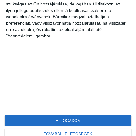
szükséges az Ön hozzájárulása, de jogában áll tiltakozni az
ilyen jellegű adatkezelés ellen. A beállításai csak erre a
ZÖLDINFÓ
19 óra telt el a létrehozás óta
Hőségriasztás Magyarországon: emelkedik a Duna,
weboldalra érvényesek. Bármikor megváltoztathatja a
miközben rekordközeli a rendszerterhelés
preferenciáit, vagy visszavonhatja hozzájárulását, ha visszatér
erre az oldalra, és rákattint az oldal alján található
"Adatvédelem" gombra.
ZÖLD KÖZLEKEDÉS
19 óra telt el a létrehozás óta
Hőhullám és energiacsúcs: a GreenGo napi 200 kW-
tal mérsékli az esti áramterhelést
ZÖLDINFÓ
20 óra telt el a létrehozás óta
Példát mutat Bécs: átfogó intézkedésekkel
készülnek az extrém nyári hőségre
ELFOGADOM
TOVÁBBI LEHETŐSÉGEK