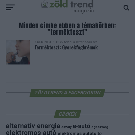
Minden címke ebben a témakörben:
"termékteszt"
ZÖLDINFÓ
12 év telt el a létrehozás óta
Termékteszt: Gyerekfogkrémek
ZÖLDTREND A FACEBOOKON
CÍMKÉK
alternatív energia
e-autó
aszály
egészség
elektromos autó
elektromos autótöltő