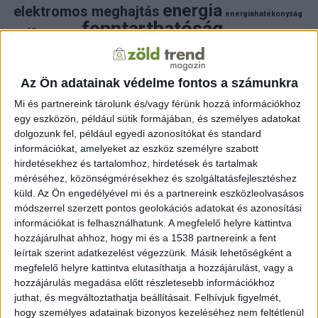
energia
elektromos meghajtás
energiahatékonyság
fenntarthatóság
erdő
fejlesztés
fotovoltaikus
klímaváltozás
földgáz
fűtés
időjárás
napelem
hulladék
környezet
klímavédelem
környezetvédelem
környezetvédelmi hírek
Az Ön adatainak védelme fontos a számunkra
megújuló energia
közlekedés
mezőgazdaság
Mi és partnereink tárolunk és/vagy férünk hozzá információkhoz
napelem
napenergia
napelemek
egy eszközön, például sütik formájában, és személyes adatokat
természet
naperőmű
solar
solar energy
szelektiv hulladék
dolgozunk fel, például egyedi azonosítókat és standard
villanyautó
zöld
víz
természetvédelem
villamosenergia
információkat, amelyeket az eszköz személyre szabott
autó
zöld energia
zöld energiaforrás
zöld hirek
hirdetésekhez és tartalomhoz, hirdetések és tartalmak
állatvédelem
életmód
áram
újrahasznosítás
méréséhez, közönségmérésekhez és szolgáltatásfejlesztéshez
küld.
Az Ön engedélyével mi és a partnereink eszközleolvasásos
FRISS HÍREK
módszerrel szerzett pontos geolokációs adatokat és azonosítási
információkat is felhasználhatunk. A megfelelő helyre kattintva
ZÖLDINFÓ
17 óra telt el a létrehozás óta
hozzájárulhat ahhoz, hogy mi és a 1538 partnereink a fent
új program támogatja a magyar kkv-k fenntartható
működését
leírtak szerint adatkezelést végezzünk. Másik lehetőségként a
megfelelő helyre kattintva elutasíthatja a hozzájárulást, vagy a
hozzájárulás megadása előtt részletesebb információkhoz
ZÖLDINFÓ
19 óra telt el a létrehozás óta
A klímaváltozás új korszakot nyit a Dunán: a jövő
juthat, és megváltoztathatja beállításait.
Felhívjuk figyelmét,
vízgazdálkodásához új szemléletre lesz szükség
hogy személyes adatainak bizonyos kezeléséhez nem feltétlenül