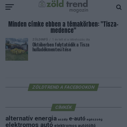
Minden címke ebben a témakörben: "Tisza-
medence"
ZÖLDINFÓ
1 év telt el a létrehozás óta
Októberben folytatódik a Tisza
hulladékmentesítése
ZÖLDTREND A FACEBOOKON
CÍMKÉK
alternatív energia
e-autó
aszály
egészség
elektromos autó
elektromos autótöltő