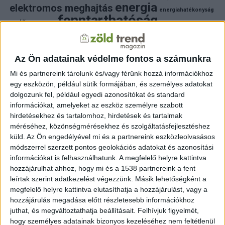
energia
elektromos meghajtás
energiahatékonyság
fenntarthatóság
erdő
fejlesztés
fotovoltaikus
klímaváltozás
földgáz
fűtés
időjárás
napelem
hulladék
környezet
klímavédelem
környezetvédelem
környezetvédelmi hírek
Az Ön adatainak védelme fontos a számunkra
megújuló energia
közlekedés
mezőgazdaság
Mi és partnereink tárolunk és/vagy férünk hozzá információkhoz
napelem
napenergia
napelemek
egy eszközön, például sütik formájában, és személyes adatokat
természet
naperőmű
solar
solar energy
szelektiv hulladék
dolgozunk fel, például egyedi azonosítókat és standard
villanyautó
zöld
természetvédelem
víz
villamosenergia
információkat, amelyeket az eszköz személyre szabott
autó
zöld energia
zöld energiaforrás
zöld hirek
hirdetésekhez és tartalomhoz, hirdetések és tartalmak
állatvédelem
életmód
áram
újrahasznosítás
méréséhez, közönségmérésekhez és szolgáltatásfejlesztéshez
küld.
Az Ön engedélyével mi és a partnereink eszközleolvasásos
FRISS HÍREK
módszerrel szerzett pontos geolokációs adatokat és azonosítási
információkat is felhasználhatunk. A megfelelő helyre kattintva
ZÖLDINFÓ
18 óra telt el a létrehozás óta
hozzájárulhat ahhoz, hogy mi és a 1538 partnereink a fent
A hőség miatt veszélyesen megemelkedett a
talajközeli ózon szintje
leírtak szerint adatkezelést végezzünk. Másik lehetőségként a
megfelelő helyre kattintva elutasíthatja a hozzájárulást, vagy a
hozzájárulás megadása előtt részletesebb információkhoz
ZÖLDINFÓ
19 óra telt el a létrehozás óta
Rekordhőség és történelmi aszály sújtja
juthat, és megváltoztathatja beállításait.
Felhívjuk figyelmét,
Horvátországot, a folyók apadnak
hogy személyes adatainak bizonyos kezeléséhez nem feltétlenül