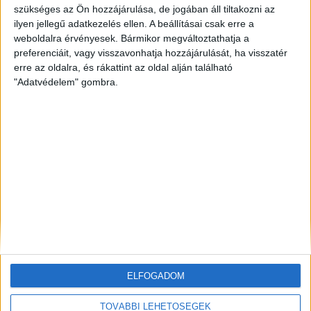
szükséges az Ön hozzájárulása, de jogában áll tiltakozni az
ilyen jellegű adatkezelés ellen. A beállításai csak erre a
ZÖLDINFÓ
20 óra telt el a létrehozás óta
Vízszolgáltatókat támadtak hackerek az Egyesült
weboldalra érvényesek. Bármikor megváltoztathatja a
Államokban
preferenciáit, vagy visszavonhatja hozzájárulását, ha visszatér
erre az oldalra, és rákattint az oldal alján található
"Adatvédelem" gombra.
ZÖLDINFÓ
20 óra telt el a létrehozás óta
LED-világítás, optimalizált hangtechnika: így
csökkenti energiafelhasználását az Alba Regia Fest
ZÖLDINFÓ
22 óra telt el a létrehozás óta
Új fejlesztés javíthatja a térség földgázellátásának
biztonságát
ELFOGADOM
TOVÁBBI LEHETŐSÉGEK