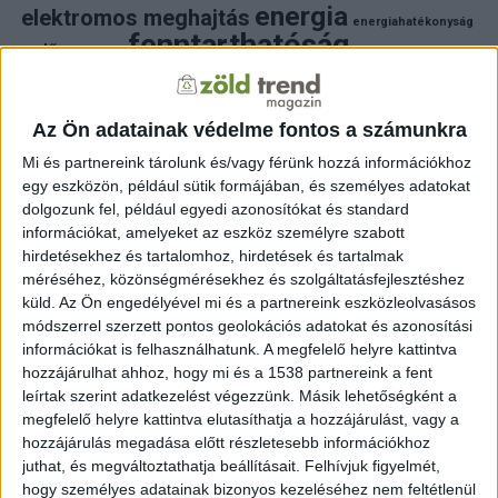
energia
elektromos meghajtás
energiahatékonyság
fenntarthatóság
erdő
fejlesztés
fotovoltaikus
klímaváltozás
földgáz
fűtés
időjárás
napelem
hulladék
környezet
klímavédelem
környezetvédelem
környezetvédelmi hírek
Az Ön adatainak védelme fontos a számunkra
megújuló energia
közlekedés
mezőgazdaság
Mi és partnereink tárolunk és/vagy férünk hozzá információkhoz
napelem
napenergia
napelemek
egy eszközön, például sütik formájában, és személyes adatokat
természet
naperőmű
solar
solar energy
szelektiv hulladék
dolgozunk fel, például egyedi azonosítókat és standard
villanyautó
zöld
természetvédelem
víz
villamosenergia
információkat, amelyeket az eszköz személyre szabott
autó
zöld energia
zöld energiaforrás
zöld hirek
hirdetésekhez és tartalomhoz, hirdetések és tartalmak
állatvédelem
életmód
áram
újrahasznosítás
méréséhez, közönségmérésekhez és szolgáltatásfejlesztéshez
küld.
Az Ön engedélyével mi és a partnereink eszközleolvasásos
FRISS HÍREK
módszerrel szerzett pontos geolokációs adatokat és azonosítási
információkat is felhasználhatunk. A megfelelő helyre kattintva
ZÖLDINFÓ
6 óra telt el a létrehozás óta
hozzájárulhat ahhoz, hogy mi és a 1538 partnereink a fent
Történelmi mélypontra apadt a Duna,
beavatkozással mentik az atomerőművet
leírtak szerint adatkezelést végezzünk. Másik lehetőségként a
megfelelő helyre kattintva elutasíthatja a hozzájárulást, vagy a
hozzájárulás megadása előtt részletesebb információkhoz
ZÖLDINFÓ
1 nap telt el a létrehozás óta
A hőség miatt veszélyesen megemelkedett a
juthat, és megváltoztathatja beállításait.
Felhívjuk figyelmét,
talajközeli ózon szintje
hogy személyes adatainak bizonyos kezeléséhez nem feltétlenül