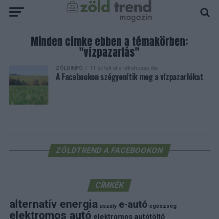
Minden címke ebben a témakörben:
"vízpazarlás"
ZÖLDINFÓ
11 év telt el a létrehozás óta
A Facebookon szégyenítik meg a vízpazarlókat
ZÖLDTREND A FACEBOOKON
CÍMKÉK
alternatív energia
e-autó
aszály
egészség
elektromos autó
elektromos autótöltő