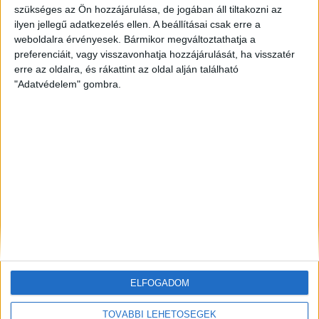
szükséges az Ön hozzájárulása, de jogában áll tiltakozni az
ilyen jellegű adatkezelés ellen. A beállításai csak erre a
ZÖLDINFÓ
17 óra telt el a létrehozás óta
Történelmi mélypontra apadt a Duna,
weboldalra érvényesek. Bármikor megváltoztathatja a
beavatkozással mentik az atomerőművet
preferenciáit, vagy visszavonhatja hozzájárulását, ha visszatér
erre az oldalra, és rákattint az oldal alján található
"Adatvédelem" gombra.
ZÖLDINFÓ
2 nap telt el a létrehozás óta
A hőség miatt veszélyesen megemelkedett a
talajközeli ózon szintje
ZÖLDINFÓ
2 nap telt el a létrehozás óta
Rekordhőség és történelmi aszály sújtja
Horvátországot, a folyók apadnak
ELFOGADOM
TOVÁBBI LEHETŐSÉGEK