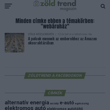
Minden címke ebben a témakörben:
"webáruház"
ZÖLD KÖZLEKEDÉS
12 év telt el a létrehozás óta
A polcok mennek az emberekhez az Amazon
okosraktárában
ZÖLDTREND A FACEBOOKON
CÍMKÉK
alternatív energia
e-autó
aszály
egészség
elektromos autó
elektromos autótöltő