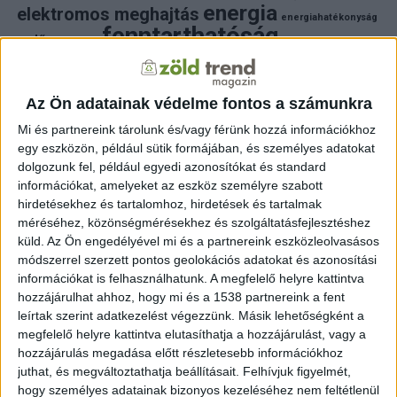
energia
elektromos meghajtás
energiahatékonyság
fenntarthatóság
erdő
fejlesztés
fotovoltaikus
klímaváltozás
földgáz
fűtés
időjárás
napelem
hulladék
környezet
klímavédelem
környezetvédelem
környezetvédelmi hírek
Az Ön adatainak védelme fontos a számunkra
megújuló energia
közlekedés
mezőgazdaság
Mi és partnereink tárolunk és/vagy férünk hozzá információkhoz
napelem
napenergia
napelemek
egy eszközön, például sütik formájában, és személyes adatokat
természet
naperőmű
solar
solar energy
szelektiv hulladék
dolgozunk fel, például egyedi azonosítókat és standard
villanyautó
zöld
természetvédelem
víz
villamosenergia
információkat, amelyeket az eszköz személyre szabott
autó
zöld energia
zöld energiaforrás
zöld hirek
hirdetésekhez és tartalomhoz, hirdetések és tartalmak
állatvédelem
életmód
áram
újrahasznosítás
méréséhez, közönségmérésekhez és szolgáltatásfejlesztéshez
küld.
Az Ön engedélyével mi és a partnereink eszközleolvasásos
FRISS HÍREK
módszerrel szerzett pontos geolokációs adatokat és azonosítási
információkat is felhasználhatunk. A megfelelő helyre kattintva
ZÖLDINFÓ
10 óra telt el a létrehozás óta
hozzájárulhat ahhoz, hogy mi és a 1538 partnereink a fent
Budapest zöldterületeit a kánikulában is öntözni kell
– a Főkert indokolta a korlátozást
leírtak szerint adatkezelést végezzünk. Másik lehetőségként a
megfelelő helyre kattintva elutasíthatja a hozzájárulást, vagy a
hozzájárulás megadása előtt részletesebb információkhoz
ZÖLDINFÓ
10 óra telt el a létrehozás óta
A hőség miatt korlátozzák az atomerőmű
juthat, és megváltoztathatja beállításait.
Felhívjuk figyelmét,
működését Szlovéniában
hogy személyes adatainak bizonyos kezeléséhez nem feltétlenül