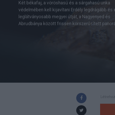
Két békafaj, a vöröshasú és a sárgahasú unka
védelmében kell kijavítani Erdély legdrágább és
leglátványosabb megyei útját, a Nagyenyed és
Abrudbánya között frissen korszerűsített panor
Létrehoz