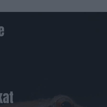
e
kat