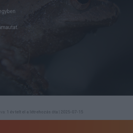
 egyben
ámautat.
va:
1 év telt el a létrehozás óta
|
2025-07-15