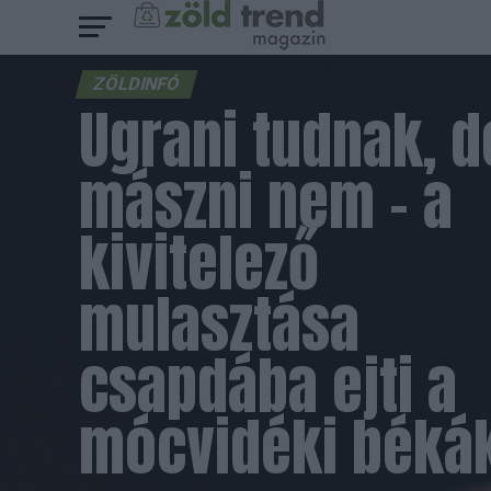
ZÖLDINFÓ
Ugrani tudnak, d
mászni nem – a
kivitelező
mulasztása
csapdába ejti a
mócvidéki béká