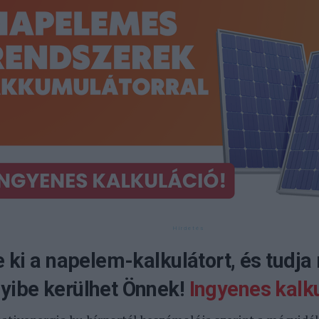
e ki a napelem-kalkulátort, és tudja
ibe kerülhet Önnek!
Ingyenes kalku