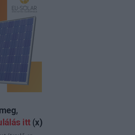
 meg,
lálás itt
(x)