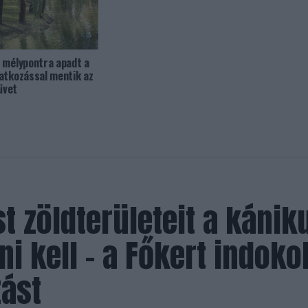
 mélypontra apadt a
atkozással mentik az
űvet
t zöldterületeit a kánik
ni kell – a Főkert indoko
zást