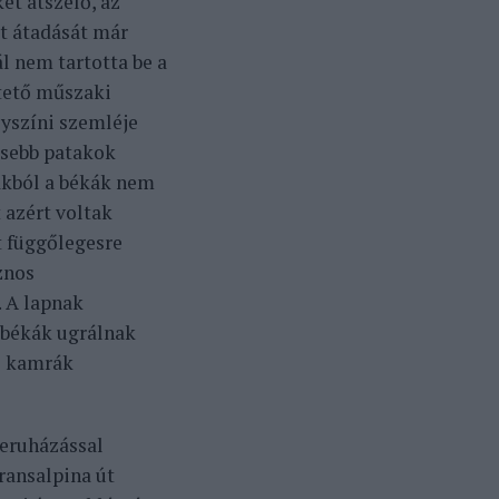
et átszelő, az
út átadását már
ál nem tartotta be a
ztető műszaki
lyszíni szemléje
kisebb patakok
ákból a békák nem
 azért voltak
t függőlegesre
znos
. A lapnak
a békák ugrálnak
tó kamrák
beruházással
Transalpina út