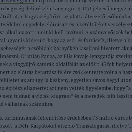
nativenergia.hu
hírportál beszámolója szerint a mócvidék
érchegység déli részén kanyargó DJ 107I jelzésű megyei 
átráltatja, hogy az építő út az alatta átvezető csőhidakn
tvédelmi engedély előírásait és a kétéltűeket veszélye
t alkalmazott, amit ki kell javítani. A számvevőszék he
l ugyanis kiderült, hogy az eső- és forrásvíz, illetve a 
 sebességét a csőhidak környékén lassítani hivatott akn
mászni. Cristian Panea, az Elis Pavaje igazgatója szerint
nek a vízgyűjtő kamrák oldalfalát az előírt 45 fok helyet
mert az előírás betartása felére csökkentette volna a has
felületet az amúgy is keskeny, egyetlen sávos hegyi úton
zó építész elismerte: azt nem vették figyelembe, hogy “
e nem tudnak a vízből kiugrani” és a meredek falú lassí
á válhatnak számukra.
k turizmusának fellendítése érdekében 73 millió eurós 
ozott, a Déli-Kárpátokat átszelő Transzfogaras, illetve 