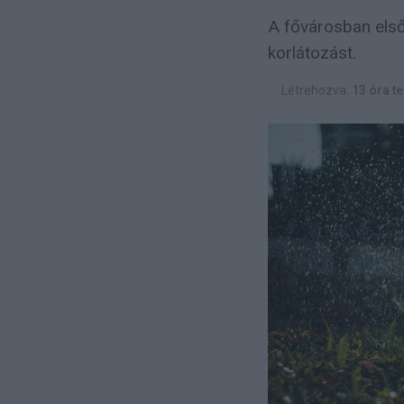
A fővárosban első
korlátozást.
Létrehozva:
13 óra te