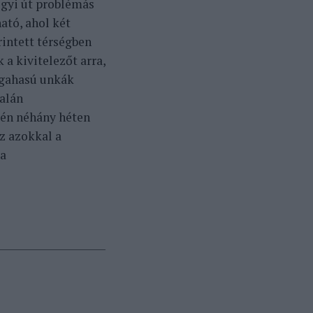
egyi út problémás
ató, ahol két
rintett térségben
 a kivitelezőt arra,
árgahasú unkák
dalán
gén néhány héten
sz azokkal a
 a