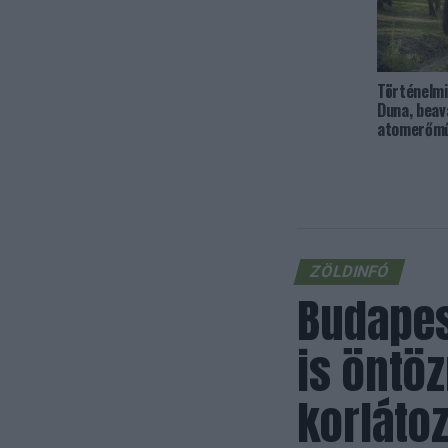
Történelmi
Duna, beav
atomerőm
ZÖLDINFÓ
Budapes
is öntöz
korláto