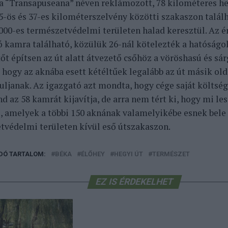
a “Transapuseana” néven reklámozott, 78 kilométeres h
 5-ös és 37-es kilométerszelvény közötti szakaszon találh
000-es természetvédelmi területen halad keresztül. Az é
ó kamra található, közülük 26-nál kötelezték a hatóságok
tőt építsen az út alatt átvezető csőhöz a vöröshasú és s
 hogy az aknába esett kétéltűek legalább az út másik ol
uljanak. Az igazgató azt mondta, hogy cége saját költsé
d az 58 kamrát kijavítja, de arra nem tért ki, hogy mi le
, amelyek a többi 150 aknának valamelyikébe esnek bele
tvédelmi területen kívül eső útszakaszon.
DÓ TARTALOM:
BÉKA
ÉLŐHEY
HEGYI ÚT
TERMÉSZET
EZ IS ÉRDEKELHET