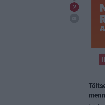
Tölts
menny