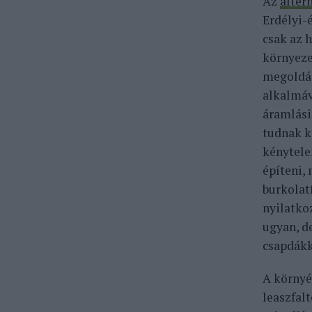
Az
alter
Erdélyi-
csak az h
környeze
megoldás
alkalmáva
áramlási
tudnak ki
kénytele
építeni, 
burkolat
nyilatko
ugyan, d
csapdákk
A környé
leaszfalt