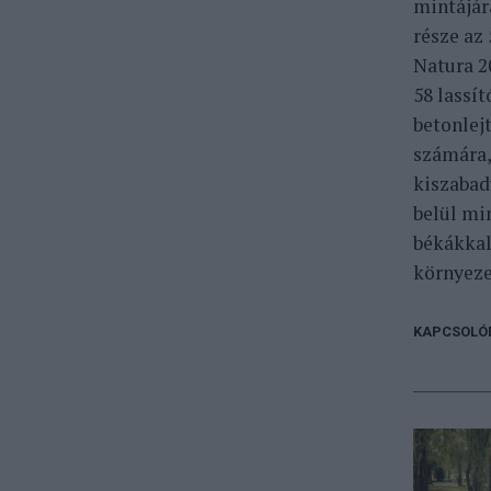
mintájár
része az
Natura 2
58 lassít
betonlej
számára,
kiszabad
belül min
békákkal
környeze
KAPCSOLÓ