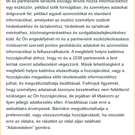
fordulnak elő. A sakálok étrendje igen változatos,
Mi és partnereink tárolunk és/vagy férünk hozzá információkhoz
egy eszközön, például sütik formájában, és személyes adatokat
tartalmaz növényi eredetű táplálékot, kisemlősöket és
dolgozunk fel, például egyedi azonosítókat és standard
az elhullott nagyvadak belsőségeit is szívesen
információkat, amelyeket az eszköz személyre szabott
fogyasztják. Így ezek elfogyasztásával könnyen
hirdetésekhez és tartalomhoz, hirdetések és tartalmak
kapcsolatba kerülhetnek mikotoxinokkal – fűzték hozzá.
méréséhez, közönségmérésekhez és szolgáltatásfejlesztéshez
Ezek az anyagok komoly egészségügyi kockázatot
küld.
Az Ön engedélyével mi és a partnereink eszközleolvasásos
jelentenek nemcsak az állatokra, hanem az emberekre is
módszerrel szerzett pontos geolokációs adatokat és azonosítási
– figyelmeztettek a kutatók, akik azt is megfigyelték,
információkat is felhasználhatunk. A megfelelő helyre kattintva
hozzájárulhat ahhoz, hogy mi és a 1538 partnereink a fent
hogy a mikotoxinok mennyisége eltérő volt a különböző
leírtak szerint adatkezelést végezzünk. Másik lehetőségként a
korú és nemű állatokban.
megfelelő helyre kattintva elutasíthatja a hozzájárulást, vagy a
hozzájárulás megadása előtt részletesebb információkhoz
Míg a felnőtt nőstényekben magasabb volt az
juthat, és megváltoztathatja beállításait.
Felhívjuk figyelmét,
ochratoxin-A szintje, addig a felnőtt hímekben a
hogy személyes adatainak bizonyos kezeléséhez nem feltétlenül
zearalenon koncentrációja volt kiemelkedő. A nőstények
szükséges az Ön hozzájárulása, de jogában áll tiltakozni az
jellemzően több dezoxinivalenolt halmoztak fel, mint a
ilyen jellegű adatkezelés ellen. A beállításai csak erre a
hímek. Az eredmények alapján a sakálok nemcsak
weboldalra érvényesek. Bármikor megváltoztathatja a
preferenciáit, vagy visszavonhatja hozzájárulását, ha visszatér
elszenvedői, hanem jelzői is lehetnek a környezet
erre az oldalra, és rákattint az oldal alján található
szennyezettségének. “Az aranysakál mint csúcsragadozó
"Adatvédelem" gombra.
kiváló bioindikátor lehet a természetes élőhelyek