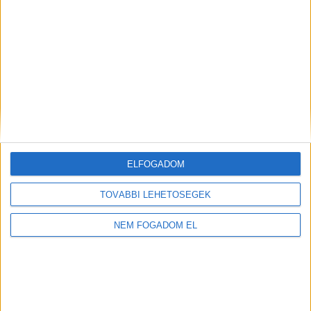
ELFOGADOM
TOVÁBBI LEHETŐSÉGEK
NEM FOGADOM EL
Töltse ki a napelem-kalkulátort, és
tudja meg, mennyibe kerülhet az Ön