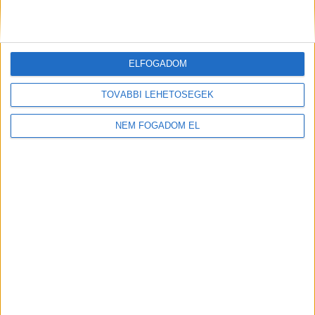
ELFOGADOM
TOVÁBBI LEHETŐSÉGEK
NEM FOGADOM EL
Töltse ki a napelem-kalkulátort, és