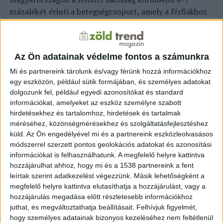
százalékét érinti a betegségcsoport, amely a férfiakhoz
képest a nőknél akár tízszer gyakrabban is előfordul. A
szakember rámutatott, hogy valószínűleg környezeti és
életmódbeli tényezők miatt egyre többen szenvednek a
Az Ön adatainak védelme fontos a számunkra
kórban. A leggyakoribbak az autoimmun pajzsmirigy
betegségek, mint az autoimmun pajzsmirigy-gyulladás
Mi és partnereink tárolunk és/vagy férünk hozzá információkhoz
egy eszközön, például sütik formájában, és személyes adatokat
és a Graves-Basedow-kór, az 1-es típusú cukorbetegség,
dolgozunk fel, például egyedi azonosítókat és standard
a gluténérzékenység, a rheumatoid arthritis, a szklerózis
információkat, amelyeket az eszköz személyre szabott
multiplex, valamint a lupusz.
hirdetésekhez és tartalomhoz, hirdetések és tartalmak
méréséhez, közönségmérésekhez és szolgáltatásfejlesztéshez
A pécsi kutatás eredményeit a klinikai endokrinológia
küld.
Az Ön engedélyével mi és a partnereink eszközleolvasásos
egyik legrangosabb nemzetközi folyóiratában, a Journal
módszerrel szerzett pontos geolokációs adatokat és azonosítási
of Clinical Endocrinology and Metabolism-ban
információkat is felhasználhatunk. A megfelelő helyre kattintva
publikálták a közelmúltban. A megállapítások szerint az
hozzájárulhat ahhoz, hogy mi és a 1538 partnereink a fent
autoimmun betegségek társulása jóval gyakoribb, mint
leírtak szerint adatkezelést végezzünk. Másik lehetőségként a
megfelelő helyre kattintva elutasíthatja a hozzájárulást, vagy a
az a korábbi szakirodalmi adatok alapján várható volt.
hozzájárulás megadása előtt részletesebb információkhoz
Így például a hormontermelő szerveket – mint az
juthat, és megváltoztathatja beállításait.
Felhívjuk figyelmét,
agyalapi mirigy, a pajzsmirigy, a mellékpajzsmirigy vagy
hogy személyes adatainak bizonyos kezeléséhez nem feltétlenül