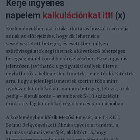
Kérje ingyenes
napelem
kalkulációnkat itt!
(x)
Közleményükben azt írták: a kutatás hosszú távú célja
annak az előrejelzése, hogy kik lehetnek a
veszélyeztetett betegek, és esetükben milyen
szűrővizsgálatok segíthetnek a következő lehetséges
betegség minél koraibb előrejelzésében. Ezzel ugyanis
jelentősen javíthatók a gyógyulási esélyek, illetve
enyhíthetők a kellemetlen tünetek – emelték ki. Kitértek
arra, hogy a jelenlegi ismeretek szerint több mint
nyolcvan különböző autoimmun betegség létezik, azok
pedig – életük során – az emberek 3-10 százalékát
érintik a világ különböző régióiban és populációiban.
A közleményben idézik Mezősi Emesét, a PTE KK I.
Számú Belgyógyászati Klinika egyetemi tanárát, a
kutatás szakmai vezetőjét, aki kitért rá, hogy
Magyarországon a felnőtt lakosság körülbelül 6-7