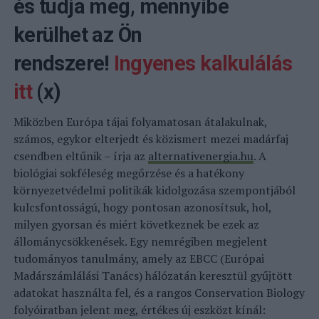
és tudja meg, mennyibe
kerülhet az Ön
rendszere!
Ingyenes kalkulálás
itt
(x)
Miközben Európa tájai folyamatosan átalakulnak,
számos, egykor elterjedt és közismert mezei madárfaj
csendben eltűnik – írja az
alternativenergia.hu
. A
biológiai sokféleség megőrzése és a hatékony
környezetvédelmi politikák kidolgozása szempontjából
kulcsfontosságú, hogy pontosan azonosítsuk, hol,
milyen gyorsan és miért következnek be ezek az
állománycsökkenések. Egy nemrégiben megjelent
tudományos tanulmány, amely az EBCC (Európai
Madárszámlálási Tanács) hálózatán keresztül gyűjtött
adatokat használta fel, és a rangos Conservation Biology
folyóiratban jelent meg, értékes új eszközt kínál: