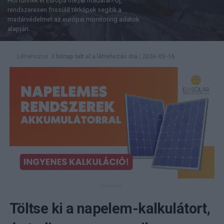
Hol tűnnek el Európa mezei madarai? Új,
rendszeresen frissülő térképek segítik a
madárvédelmet az európai monitoring adatok
alapján.
Létrehozva:
3 hónap telt el a létrehozás óta
|
2026-05-16
Töltse ki a napelem-kalkulátort,