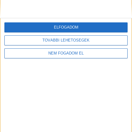
követése
riasztórendszerként
működhetne, amely térben
kifejezett megközelítése
ELFOGADOM
révén – ami Európában
TOVÁBBI LEHETŐSÉGEK
újdonságnak számít –
NEM FOGADOM EL
segíthet a szakpolitikai
jelentéstétel javításában
és lehetővé tenné a korai
beavatkozásokat.
Reméljük, hogy
eredményeink javítják a
természetvédelmi és
helyreállítási