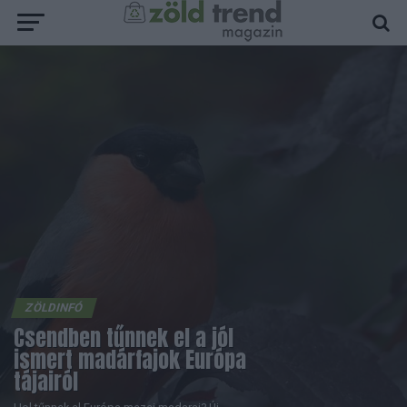
ZÖLDINFÓ
Csendben tűnnek el a jól
ismert madárfajok Európa
tájairól