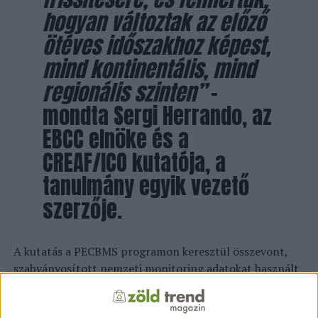
hogyan változtak az előző
ötéves időszakhoz képest,
mind kontinentális, mind
regionális szinten”
–
mondta Sergi Herrando, az
EBCC elnöke és a
CREAF/ICO kutatója, a
tanulmány egyik vezető
szerzője.
A kutatás a PECBMS programon keresztül összevont,
szabványosított nemzeti monitoring adatokat használt
50 európai mezei madárfajra vonatkozóan, a 2018 és
2022 közötti időszakból. Ezekből 10×10 km-es