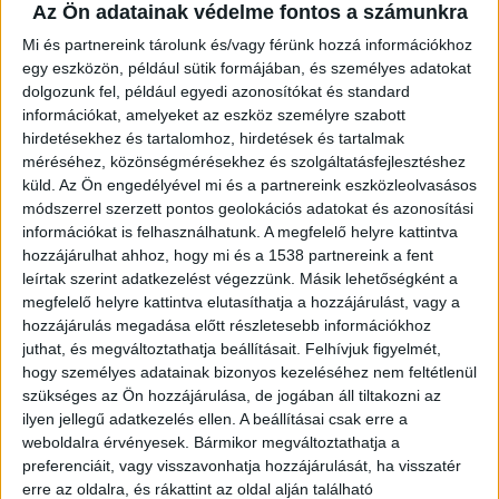
felbontású térképeket készítettek, amelyek jelzik az
Az Ön adatainak védelme fontos a számunkra
adott faj előfordulásának valószínűségét. Emellett
Mi és partnereink tárolunk és/vagy férünk hozzá információkhoz
elkészítették a modelleket az előző öt évre (2013-2017)
egy eszközön, például sütik formájában, és személyes adatokat
is, és vizualizálták az előfordulási valószínűség
dolgozunk fel, például egyedi azonosítókat és standard
különbségeit a két időszak között 10×10 km-es
információkat, amelyeket az eszköz személyre szabott
területenként, kalibrált változástérképeken. Ezek a
hirdetésekhez és tartalomhoz, hirdetések és tartalmak
térképek kiemelik azokat a területeket, ahol a fajok
méréséhez, közönségmérésekhez és szolgáltatásfejlesztéshez
küld.
Az Ön engedélyével mi és a partnereink eszközleolvasásos
állománya növekszik, stabil vagy csökken.
módszerrel szerzett pontos geolokációs adatokat és azonosítási
információkat is felhasználhatunk. A megfelelő helyre kattintva
Mit árulnak el nekünk a
hozzájárulhat ahhoz, hogy mi és a 1538 partnereink a fent
leírtak szerint adatkezelést végezzünk. Másik lehetőségként a
térképek?
megfelelő helyre kattintva elutasíthatja a hozzájárulást, vagy a
hozzájárulás megadása előtt részletesebb információkhoz
„43 faj esetében tudtunk
juthat, és megváltoztathatja beállításait.
Felhívjuk figyelmét,
hogy személyes adatainak bizonyos kezeléséhez nem feltétlenül
megbízható becsléseket
szükséges az Ön hozzájárulása, de jogában áll tiltakozni az
ilyen jellegű adatkezelés ellen. A beállításai csak erre a
kapni a változásokról, és
weboldalra érvényesek. Bármikor megváltoztathatja a
az elterjedési változások
preferenciáit, vagy visszavonhatja hozzájárulását, ha visszatér
erre az oldalra, és rákattint az oldal alján található