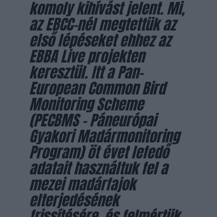
komoly kihívást jelent. Mi,
az EBCC-nél megtettük az
első lépéseket ehhez az
EBBA Live projekten
keresztül. Itt a Pan-
European Common Bird
Monitoring Scheme
(PECBMS – Páneurópai
Gyakori Madármonitoring
Program) öt évet lefedő
adatait használtuk fel a
mezei madárfajok
elterjedésének
frissítésére, és felmértük,